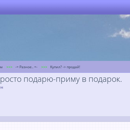
ум
-= Разное.. =-
Kупил? -> продай!
просто подарю-приму в подарок.
ён