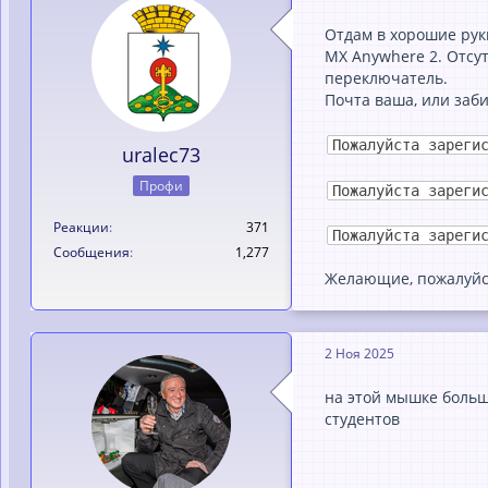
Отдам в хорошие ру
MX Anywhere 2. Отсу
переключатель.
Почта ваша, или заби
Пожалуйста зареги
uralec73
Профи
Пожалуйста зареги
Реакции
371
Пожалуйста зареги
Сообщения
1,277
Желающие, пожалуйст
2 Ноя 2025
на этой мышке больш
студентов