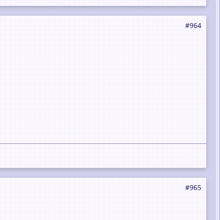
#964
#965