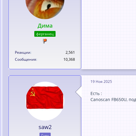
Дима
ферганец
Реакции
2,561
Сообщения
10,368
19 Ноя 2025
Есть :
Canoscan FB650U, по
saw2
Гуру