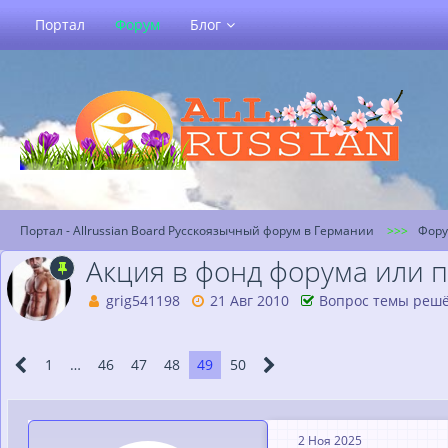
Портал
Форум
Блог
Портал - Allrussian Board Русскоязычный форум в Германии
Фор
Акция в фонд форума или 
grig541198
21 Авг 2010
Вопрос темы реш
1
…
46
47
48
49
50
2 Ноя 2025