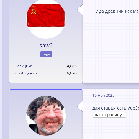
Ну да древний как м
saw2
Гуру
Реакции
4,083
Сообщения
9,076
19 Ноя 2025
для старья есть VueS
на страницу.