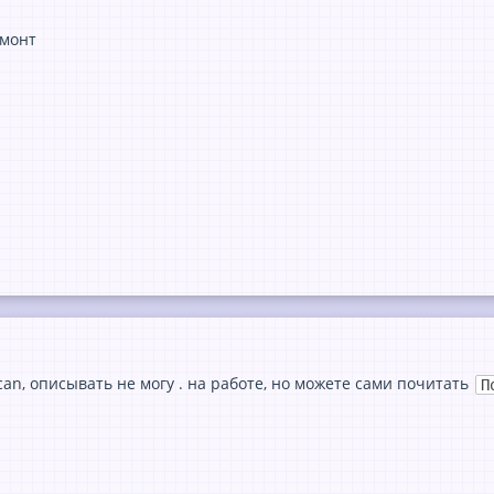
амонт
can, описывать не могу . на работе, но можете сами почитать
П