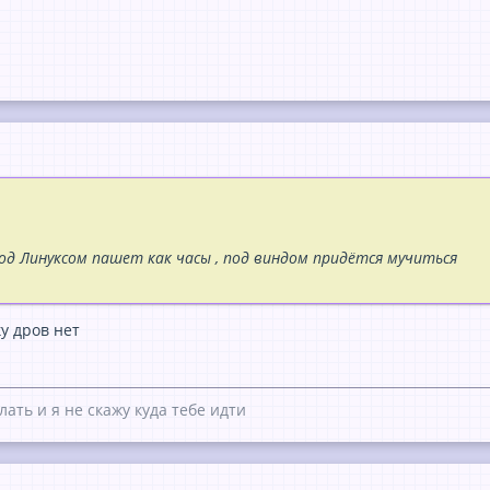
под Линуксом пашет как часы , под виндом придётся мучиться
ку дров нет
лать и я не скажу куда тебе идти