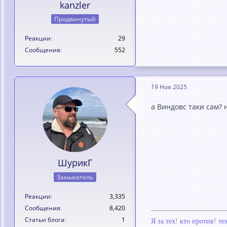
kanzler
Продвинутый
Реакции
29
Сообщения
552
19 Ноя 2025
а Виндовс таки сам? 
ШурикГ
Замыкатель
Реакции
3,335
Сообщения
8,420
Статьи блога
1
Я за тех
!
кто против
!
те