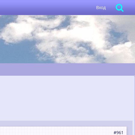
Вход
#961