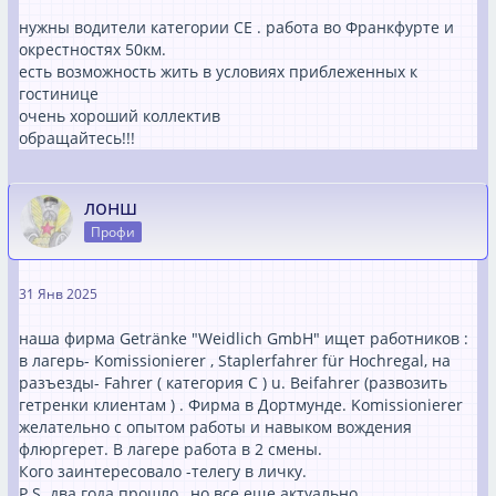
нужны водители категории СЕ . работа во Франкфурте и
окрестностях 50км.
есть возможность жить в условиях приблеженных к
гостинице
очень хороший коллектив
обращайтесь!!!
лонш
Профи
31 Янв 2025
наша фирма Getränke "Weidlich GmbH" ищет работников :
в лагерь- Komissionierer , Staplerfahrer für Hochregal, на
разъезды- Fahrer ( категория С ) u. Beifahrer (развозить
гетренки клиентам ) . Фирма в Дортмунде. Komissionierer
желательно с опытом работы и навыком вождения
флюргерет. В лагере работа в 2 смены.
Кого заинтересовало -телегу в личку.
P.S. два года прошло , но все еще актуально.