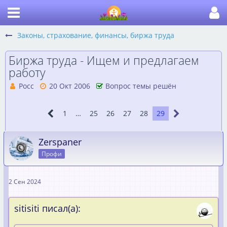
Законы, страхование, финансы, биржа труда
Биржа труда - Ищем и предлагаем
работу
Росс
20 Окт 2006
Вопрос темы решён
1
…
25
26
27
28
29
Zerspaner
Профи
2 Сен 2024
sitisiti писал(а):