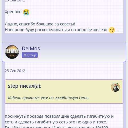
25 Сен 2012
Хреново
Ладно, спасибо большое за советы!
Наверное буду раскошеливаться на хоршее железо
.
DeiMos
Мастер
25 Сен 2012
step писал(а):
Кабель прокинул уже на гигабитную сеть.
прокинуть провода позволящие сделать гигабитную и
сеть и сделать гигабитную сеть это не одно и тоже.
Гигабит всегда дороже. Иногда достаточно и 10/100 .