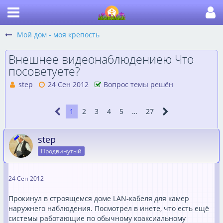
Мой дом - моя крепость
Внешнее видеонаблюдениею Что
посоветуете?
step
24 Сен 2012
Вопрос темы решён
1
2
3
4
5
…
27
step
Продвинутый
24 Сен 2012
Прокинул в строящемся доме LAN-кабеля для камер
наружнего наблюдения. Посмотрел в инете, что есть ещё
системы работающие по обычному коаксиальному