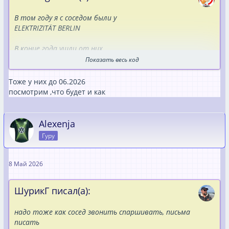
В том году я с соседом были у
ELEKTRIZITÄT BERLIN
В конце года ушли от них
Соседу должен быть гутхабен около 300евра,
Показать весь код
А мне нахцалюнг евров 200
Тоже у них до 06.2026
Прошло 5 месяцев и тишиииина
посмотрим ,что будет и как
Сосед ннесколько раз им звонил--сказали пришлюют,а
сейчас даже трубку не берут
Alexenja
Оттправил им заказное-почта отписалась,что пписьмо
Гуру
перенааправлено в др.место
Ну а я конечно молчу и не дёргаюсь
8 Май 2026
ШурикГ писал(а):
надо тоже как сосед звонить спаршивать, письма
писать