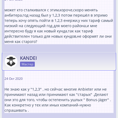
может кто сталкивался с этим,короче,скоро менять
анбитера,год назад был у 1,2,3 потом перешёл в эпримо
теперь хочу опять пойти в 1,2,3 енержи,у них тариф самый
низкий на следующий год для моего района,и мне
интересно буду я как новый кунда,так как тариф
действителен только для новых кундов,не оформят ли они
меня как старого?
KANDEI
Мастер
24 Окт 2020
Не знаю как у "1,2,3" , но сейчас многие Anbieter или не
принимают назад или принимают как "старых" .Делают
они это для того, чтобы остепенить ушлых " Bonus-Jäger" .
Как конкретно у тех или иных компаний-нужно
спрашивать .