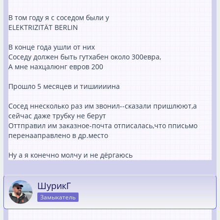
В том году я с соседом были у
ELEKTRIZITÄT BERLIN
В конце года ушли от них
Соседу должен быть гутхабен около 300евра,
А мне нахцалюнг евров 200
Прошло 5 месяцев и тишиииина
Сосед ннесколько раз им звонил--сказали пришлюют,а
сейчас даже трубку не берут
Оттправил им заказное-почта отписалась,что пписьмо
перенааправлено в др.место
Ну а я конечно молчу и не дёргаюсь
ШурикГ
Замыкатель