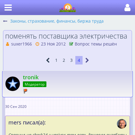
Законы, страхование, финансы, биржа труда
поменять поставщика электричества
suxer1966
23 Ноя 2012
Вопрос темы решён
1
2
3
4
tronik
Модератор
30 Сен 2020
mers писал(а):
Сравнил на check24 и verivox там есть дешевле ангеботы