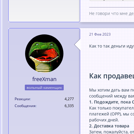
Не говори что мне де
21 Фев 2023
Как то так деньги иду
Как продаве
freeXman
вольный каменщик
Мы хотим дать вам по
сообщений между ва
Реакции
4,277
1. Подождите, пока 
Сообщения
6,335
Как только покупате
платежей (OPP), мы с
рабочих дней.
2. Доставка товара
Затем, пожалуйста, 