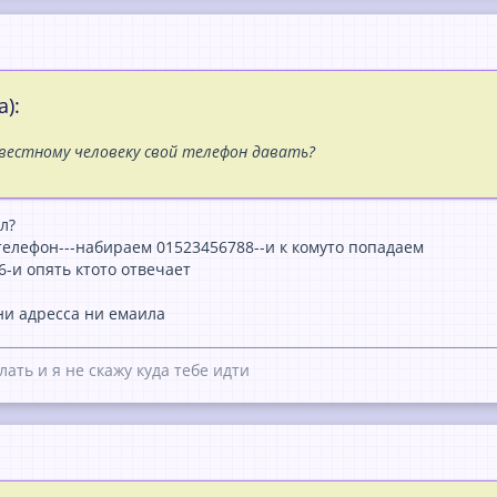
):
вестному человеку свой телефон давать?
л?
телефон---набираем 01523456788--и к комуто попадаем
-и опять ктото отвечает
ни адресса ни емаила
лать и я не скажу куда тебе идти