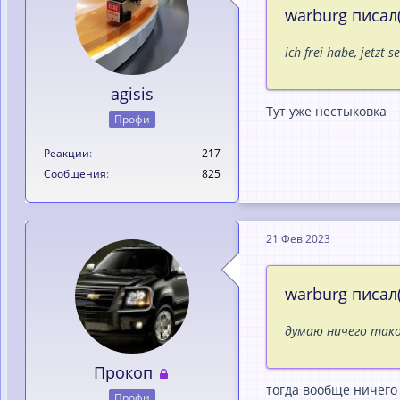
warburg писал(
ich frei habe, jetzt 
agisis
Тут уже нестыковка
Профи
Реакции
217
Сообщения
825
21 Фев 2023
warburg писал(
думаю ничего тако
Прокоп
тогда вообще ничего
Профи