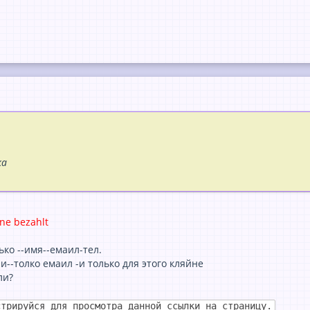
ка
ine bezahlt
ько --имя--емаил-тел.
--толко емаил -и только для этого кляйне
ли?
стрируйся для просмотра данной ссылки на страницу.