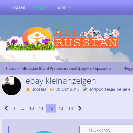
Портал
Форум
Блог
Портал - Allrussian Board Русскоязычный форум в Германии
Фор
ebay kleinanzeigen
ВооНаа
20 Окт 2013
Вопрос темы решён
1
…
10
11
12
13
14
21 Фев 2023