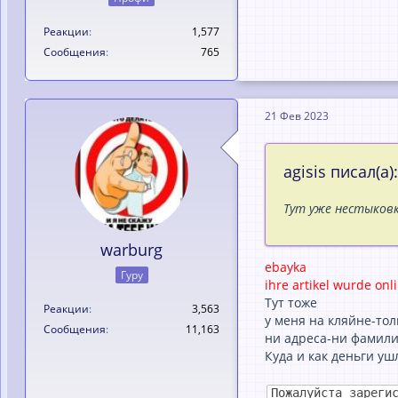
Реакции
1,577
Сообщения
765
21 Фев 2023
agisis писал(а):
Тут уже нестыков
warburg
ebayka
Гуру
ihre artikel wurde onl
Тут тоже
Реакции
3,563
у меня на кляйне-тол
Сообщения
11,163
ни адреса-ни фамилии
Куда и как деньги уш
Пожалуйста зареги