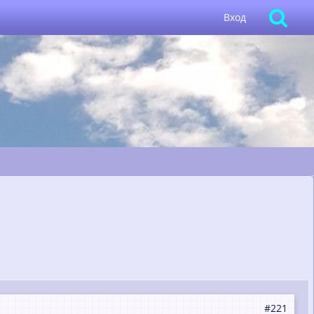
Вход
#221