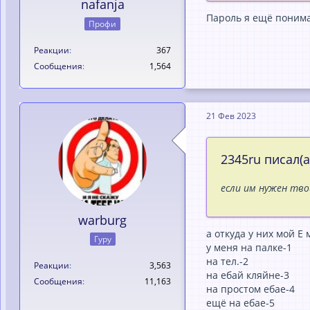
nafanja
Пароль я ещё понима
Профи
Реакции
367
Сообщения
1,564
21 Фев 2023
2345ru писал(а
если им нужен тво
warburg
а откуда у них мой Е 
Гуру
у меня на палке-1
на тел.-2
Реакции
3,563
на ебай кляйне-3
Сообщения
11,163
на простом ебае-4
ещё на ебае-5