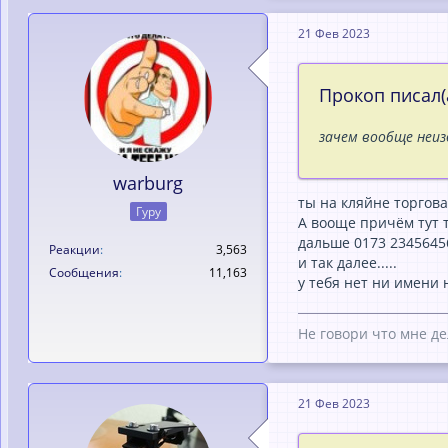
21 Фев 2023
Прокоп писал(а
зачем вообще неиз
warburg
ты на кляйне торгова
Гуру
А вооще причём тут 
дальше 0173 23456456
Реакции
3,563
и так далее.....
Сообщения
11,163
у тебя нет ни имени 
Не говори что мне де
21 Фев 2023