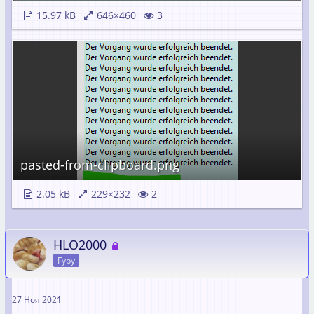
15.97 kB
646×460
3
pasted-from-clipboard.png
2.05 kB
229×232
2
HLO2000
Гуру
27 Ноя 2021