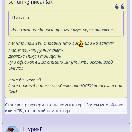
schurikg писал(а):
Цитата
да и сама винда часа три минимум переставляется
ты что там 98й ставишь что ли
или на лаптях
твоих забыли ручник снять
Десятка минут тридцать
ну и офис как выше описано минут пять Эксель Ворд
Оутлок
и все без ключей
А все важный данные на облаке или ЮСБИ воткнул и вот
ОНИ
Ставлю с рековери что на компьютер . Зачем мне облако
или УСБ ,это не мой компьютер .
ШурикГ