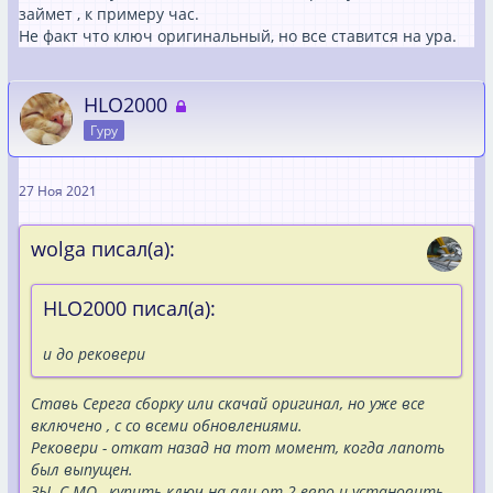
займет , к примеру час.
Не факт что ключ оригинальный, но все ставится на ура.
HLO2000
Гуру
27 Ноя 2021
wolga писал(а):
HLO2000 писал(а):
и до рековери
Ставь Серега сборку или скачай оригинал, но уже все
включено , с со всеми обновлениями.
Рековери - откат назад на тот момент, когда лапоть
был выпущен.
ЗЫ. С МО , купить ключ на али от 2 евро и установить