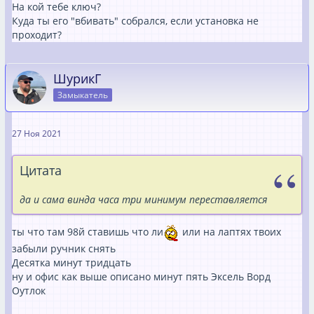
На кой тебе ключ?
Куда ты его "вбивать" собрался, если установка не
проходит?
ШурикГ
Замыкатель
27 Ноя 2021
Цитата
да и сама винда часа три минимум переставляется
ты что там 98й ставишь что ли
или на лаптях твоих
забыли ручник снять
Десятка минут тридцать
ну и офис как выше описано минут пять Эксель Ворд
Оутлок