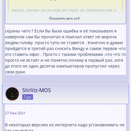
нашёл ,скачал ,но на так же тупо не ставится как и
инстолятор офиса
Показать весь код
Самое прикольное в том , что до этого стоял офис
скрины чего ? Если бы была ошибка и её показывало я
До смены винды и всё работало на ура . А сейчас как
наверное сам бы прочитал и поискал ответ не мороча
заколдованный круг
людям голову .просто тупо не ставятся . Конечно я думаю
прийдётся в третий раз сносить Винду и самое первое что
Самое прикольное что ты даже скрины ошибок не
это ставить офис . Просто с такими проблемами ,что что то
показываешь!
просто не встаёт и не понятно почему в первый раз, хотя
Сергей,так можно долго гадать!!!
до этого не один десяток компьютеров пропустил через
Люди рады помочь!!!НО чем????ты не оставляешь
свои руки.
выбора людям которые хотят помочь но уже устали
предлогать варианты!офис это вам не винда))))
Ставь Винду не с рековери!
Stirlitz-MOS
И ставь свой офис!
Гуру
Уверен что проблема в рековери!!!!
Ты потерял столько времени с офисом что можно было
и набухаться и проспаться и по-новой все установить!
27 Ноя 2021
В некоторых версиях из интернета надо устанавливать не
так как всегда.