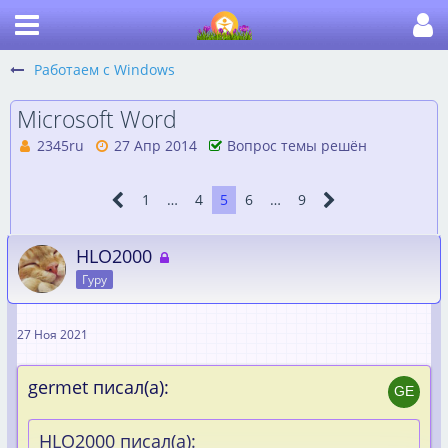
Работаем с Windows
Microsoft Word
2345ru
27 Апр 2014
Вопрос темы решён
1
…
4
5
6
…
9
HLO2000
Гуру
27 Ноя 2021
germet писал(а):
HLO2000 писал(а):