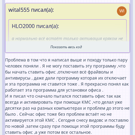
wital555 писал(а):
HLO2000 писал(а):
а нормально всё встаёт только активация кряком не
происходит.
Показать весь код
Может проблема в том что ты устанавливаешь и в
Проблема в том что я написал выше и походу только пару
том что активируешь:
человек поняли . Я не могу поставить эту программу ,что
бы начать ставить офис ,отключил всё фрайволы и
Иногда нужно нажать сюда перед активацией:
антивирусы , даже дали программу которая их отключает
и эта программа не ставится тоже . Я прекрасно понял как
Пожалуйста зарегистрируйся для просмотра прикреп
работает эта программа для установки офиса .
ленного файла.
И я писал что сначало пытался поставить офис так как
Пожалуйста зарегистрируйся для просмотра прикреп
всегда и активировать при помощи КМС ,что делал уже
десятки раз на разных компьютерах и проблем до этого не
ленного файла.
было . Сейчас офис тоже без проблем встаёт но не
Пожалуйста зарегистрируйся для просмотра прикреп
активируется этой КМС . Сегодня снесу видовс и поставлю
ленного файла.
по новой ,затем сразу при помощи этой программы буду
Пожалуйста зарегистрируйся для просмотра прикреп
ставить офис ,а уже потом все остальное.
ленного файла.