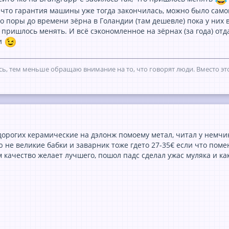
 что гарантия машины уже тогда закончилась, можно было само
 поры до времени зёрна в Голандии (там дешевле) пока у них в 
ришлось менять. И всё сэкономленное на зёрнах (за года) отд
ми
ь, тем меньше обращаю внимание на то, что говорят люди. Вместо это
 дорогих керамические на дэлонж помоему метал, читал у немчи
 не великие бабки и заварник тоже гдето 27-35€ если что помен
 качество желает лучшего, пошол падс сделал ужас муляка и как я 