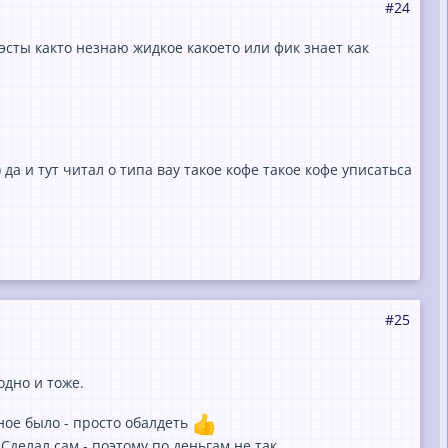
#24
эсты както незнаю жидкое какоето или фик знает как
 да и тут читал о типа вау такое кофе такое кофе уписатьса
#25
одно и тоже.
сное было - просто обалдеть
Сделал сам - поэтому по деньгам не так