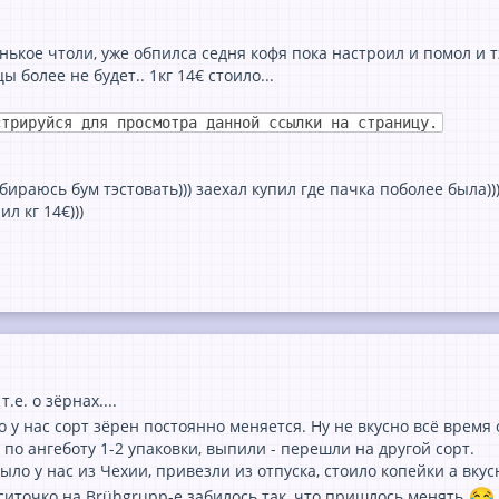
нькое чтоли, уже обпилса седня кофя пока настроил и помол и т
цы более не будет.. 1кг 14€ стоило...
стрируйся для просмотра данной ссылки на страницу.
бираюсь бум тэстовать))) заехал купил где пачка поболее была)))
ил кг 14€)))
т.е. о зёрнах....
но у нас сорт зёрен постоянно меняется. Ну не вкусно всё время 
по ангеботу 1-2 упаковки, выпили - перешли на другой сорт.
ыло у нас из Чехии, привезли из отпуска, стоило копейки а вку
 ситочко на Brühgrupp-е забилось так, что пришлось менять