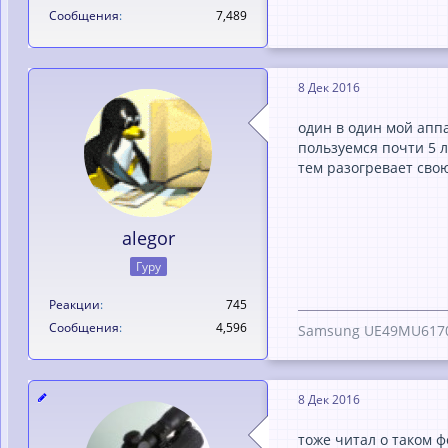
Сообщения
7,489
8 Дек 2016
один в один мой апп
пользуемся почти 5 л
тем разогревает сво
alegor
Гуру
Реакции
745
Сообщения
4,596
Samsung UE49MU617
8 Дек 2016
тоже читал о таком ф