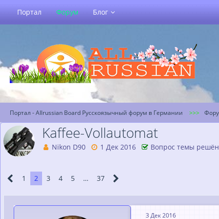
Портал
Форум
Блог
Портал - Allrussian Board Русскоязычный форум в Германии
Фор
Kaffee-Vollautomat
Nikon D90
1 Дек 2016
Вопрос темы решён
1
2
3
4
5
…
37
3 Дек 2016