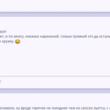
арат
ет, и по многу, никаких нареканий, только громкий это да оста
ю кружку
0
еномене, ну вроде горячее не холоднее чем из сенсео льетса, с