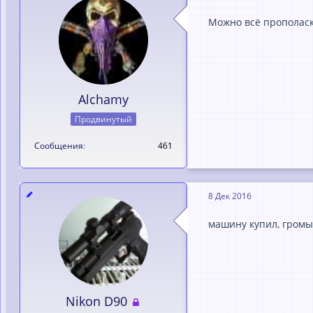
Можно всё прополас
Alchamy
Продвинутый
Сообщения
461
8 Дек 2016
машину купил, громых
Nikon D90