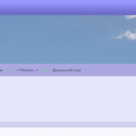
ум
-= Разное.. =-
Домашний очаг