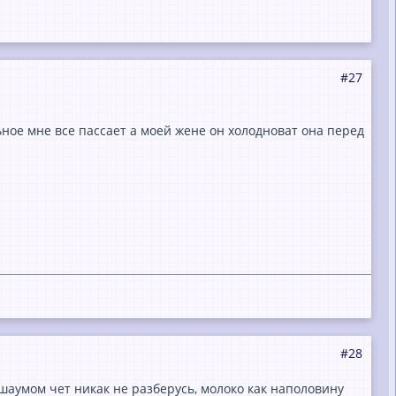
#27
льное мне все пассает а моей жене он холодноват она перед
#28
 шаумом чет никак не разберусь, молоко как наполовину