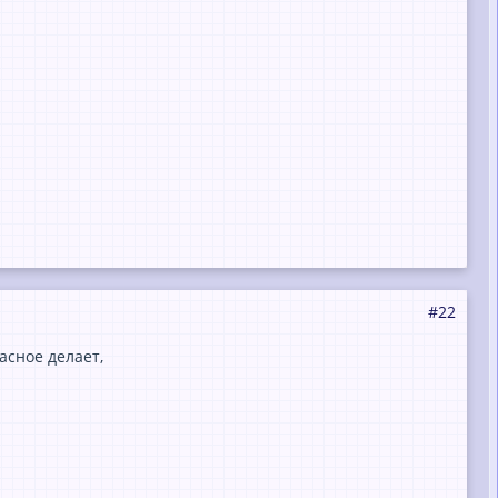
#22
асное делает,