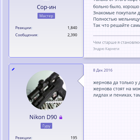
Сор-ин
больно было, хорошо
Знакомые покупали до
Мастер
Полностью мельницу п
Так что решайте са
Реакции
1,840
Сообщения
2,390
Чем старше я становлюс
Эндрю Карнеги
8 Дек 2016
жернова да только у
жернова стоят на мою
лидлах и пениках, там
Nikon D90
Гуру
Реакции
195