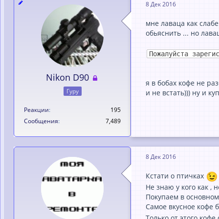
8 Дек 2016
мне лаваца как слабе
обьяснить ... но лава
Пожалуйста зареги
Nikon D90
я в бобах кофе не раз
Гуру
и не встать))) ну и куп
Реакции
195
Сообщения
7,489
8 Дек 2016
Кстати о птичках
Не знаю у кого как , 
Покупаем в основном 
Самое вкусное кофе б
Только от этого кофе