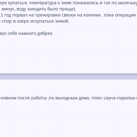
ере купаться, температура к зиме понижалась и так по маленьк
л минус, воду заходить было проще).
а 2 год порвал на тренировки связки на коленки , пока операция 
а спор в озере искупаться зимой.
вал себя намного добрее.
сновном после работы ,по выходным дома. плюс сауна-парилка-б