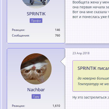
Вообщета жена у мен
она первая начала за
Вот она мне сказала 
SPRINTIK
вот и понеслась уже 
Профи
Реакции
146
Сообщения
760
23 Апр 2018
SPRINTIK писал
да наверно больш
Температуру не ме
Nachbar
Гуру
Ну это застрелиться 
Реакции
1,610