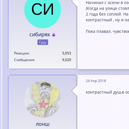
Начинал с осени в оз
(Когда на улице стоя
2 года без соплей. Н
контрастный , ну и н
Пока плавал, чувство
сибиряк
Гуру
Реакции
5,053
Сообщения
9,020
24 Апр 2018
контрастный душ,в о
лонш