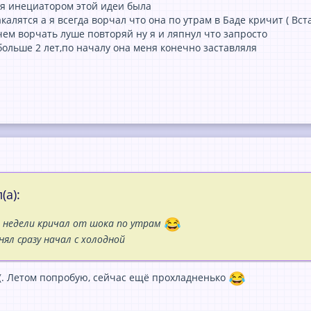
я инециатором этой идеи была
калятся а я всегда ворчал что она по утрам в Баде кричит ( Вс
чем ворчать луше повторяй ну я и ляпнул что запросто
больше 2 лет,по началу она меня конечно заставляля
(а):
е недели кричал от шока по утрам
нял сразу начал с холодной
;(. Летом попробую, сейчас ещё прохладненько