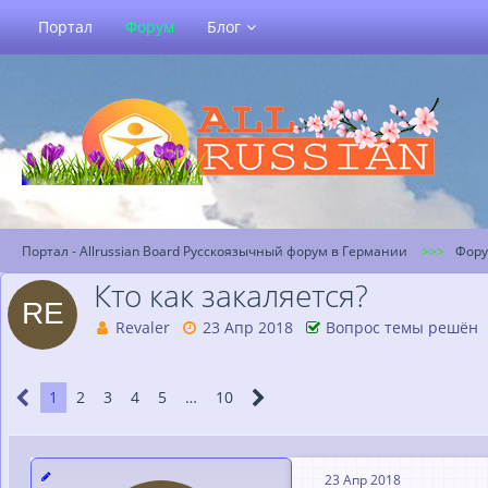
Портал
Форум
Блог
Портал - Allrussian Board Русскоязычный форум в Германии
Фор
Кто как закаляется?
Revaler
23 Апр 2018
Вопрос темы решён
1
2
3
4
5
…
10
23 Апр 2018