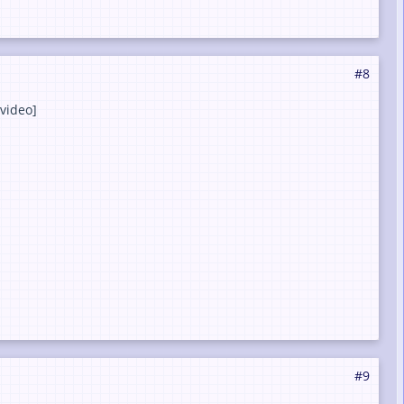
#8
/video]
#9