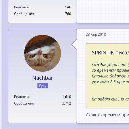
Реакции
146
Сообщения
760
23 Апр 2018
SPRINTIK писал
каждое утро под д
со временем привы
Столько бодрости 
Nachbar
уже года 2-3 прост
Гуру
Реакции
1,610
Страдаю сильно ал
Сообщения
3,712
Сколько времени при