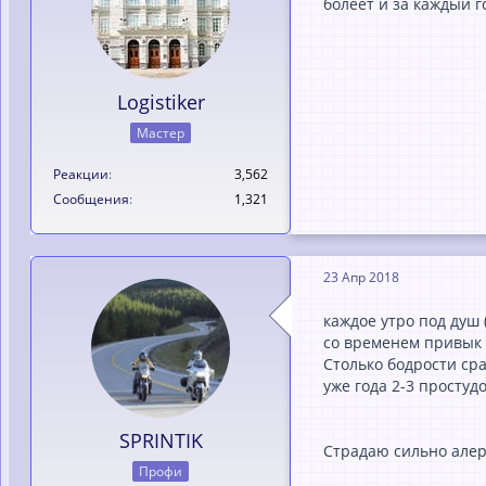
болеет и за каждый 
Logistiker
Мастер
Реакции
3,562
Сообщения
1,321
23 Апр 2018
каждое утро под душ 
со временем привык 
Столько бодрости ср
уже года 2-3 простуд
SPRINTIK
Страдаю сильно алер
Профи