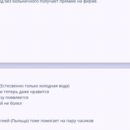
год без больничного получает премию на фирме.
(Естесвенно только холодная вода)
и теперь даже нравится
азу появляется
ой не болел
гией (Пыльца) тоже помогает на пару часиков