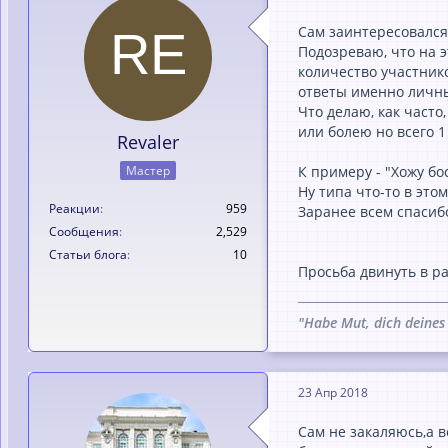
Сам заинтересовался
Подозреваю, что на э
количество участнико
ответы именно личны
Что делаю, как часто
или болею но всего 1 
Revaler
Мастер
К примеру - "Хожу бо
Ну типа что-то в этом
Реакции
959
Заранее всем спасибо 
Сообщения
2,529
Статьи блога
10
Просьба двинуть в ра
"Habe Mut, dich deines
23 Апр 2018
Сам не закаляюсь,а в