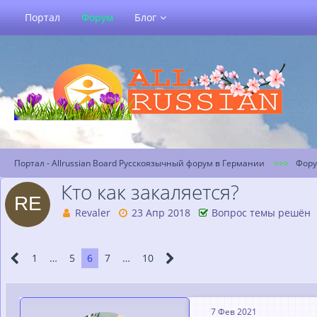
Портал
Форум
Блог
Портал - Allrussian Board Русскоязычный форум в Германии
Фор
Кто как закаляется?
Revaler
23 Апр 2018
Вопрос темы решён
1
…
5
6
7
…
10
7 Фев 2021