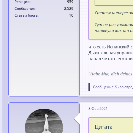
Реакции
959
Сообщения
2,529
Статья интересная
Статьи блога
10
Тут не раз упомина
торкнуло как от п
что есть Испанский с
Дыхательная упражнен
начал читать его кни
"Habe Mut, dich deines
Сообщение было отред
8 Фев 2021
Цитата