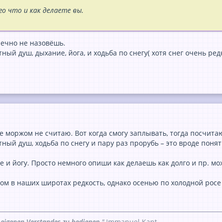
о что и как делаете вы.
ечно не назовёшь.
тный душ, дыхание, йога, и ходьба по снегу( хотя снег очень ред
е моржом не считаю. Вот когда смогу заплывать, тогда посчита
тный душ, ходьба по снегу и пару раз прорубь – это вроде понят
 и йогу. Просто немного опиши как делаешь как долго и пр. мо
ком в наших широтах редкость, однако осенью по холодной росе 
 eigenen Verstandes zu bedienen.
"
Immanuel Kant