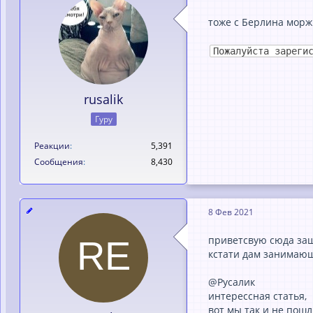
тоже с Берлина морж
Пожалуйста зареги
rusalik
Гуру
Реакции
5,391
Сообщения
8,430
8 Фев 2021
приветсвую сюда заше
кстати дам занимающ
@Русалик
интерессная статья,
вот мы так и не пош