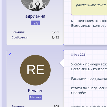
расскажите немног
адрианна
моржеванием это кон
Гуру
Всего лишь - контрас
Реакции
3,221
Сообщения
2,432
8 Фев 2021
Я себя к примеру тож
Всего лишь - контрас
Расскажи про дыхание
кстати по снегу боси
Revaler
Спасибо!
Мастер
Реакции
959
"Habe Mut, dich deines