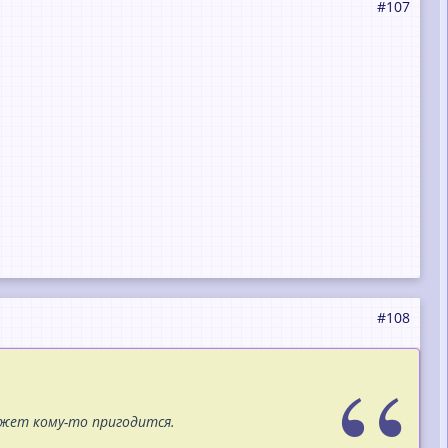
#107
#108
ожет кому-то пригодится.