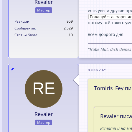
Revaler
Мастер
есть увы и другие п
Пожалуйста зареги
Реакции
959
потому всё-таки с ум
Сообщения
2,529
всем доброго дня!
Статьи блога
10
"Habe Mut, dich deines
8 Фев 2021
Tomiris_Fey пи
Revaler
Revaler писа
Мастер
Кстати и на эт