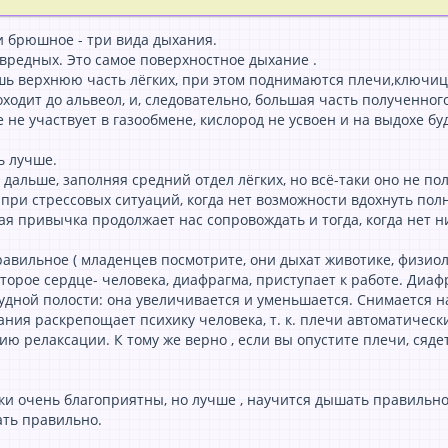
и брюшное - три вида дыхания.
 вредных. Это самое поверхностное дыхание .
шь верхнюю часть лёгких, при этом поднимаются плечи,ключи
ходит до альвеол, и, следовательно, большая часть полученно
не участвует в газообмене, кислород не усвоен и на выдохе бу
ь лучше.
 дальше, заполняя средний отдел лёгких, но всё-таки оно не по
ри стрессовых ситуаций, когда нет возможности вдохнуть полно
я привычка продолжает нас сопровождать и тогда, когда нет 
ильное ( младенцев посмотрите, они дыхат животике, физиолог
торое сердце- человека, диафрагма, приступает к работе. Диаф
удной полости: она увеличивается и уменьшается. Снимается 
хания раскрепощает психику человека, т. к. плечи автоматичес
ию релаксации. К тому же верно , если вы опустите плечи, ся
и очень благоприятны, но лучше , научится дышать правильно в
ать правильно.