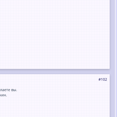
#102
лаете вы.
чин.