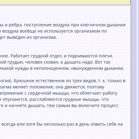
цы и рёбра. поступление воздуха при ключичном дыхании
го воздуха вообще не используется организмом по
дет выведен из организма.
лное. Работает грудной отдел, и поднимаются плечи.
й грудью, человек скован, а дышать надо. Вот так
никакой нужды в неполноценном, «вынужденном дыхании.
ия). Брюшное естественное из трех видов, т. к. только в
рагма меняет положение, она движется, поэтому
напряжение с сердечной мышцы, что облегчает работу
ки опускаются, расслабляются грудные мышцы, что
дете и начнёте дышать, тем самым вы включите процесс
сегда или хотя бы несколько раз в день ловить себя на