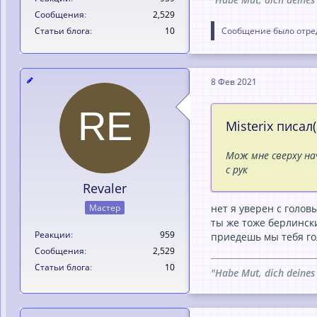
Сообщения
2,529
Статьи блога
10
Сообщение было отред
8 Фев 2021
Misterix писал(
Мож мне сверху на
с рук
Revaler
нет я уверен с головы 
Мастер
ты же тоже берлински
Реакции
959
приедешь мы тебя гол
Сообщения
2,529
Статьи блога
10
"Habe Mut, dich deines