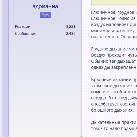
адрианна
ключичное, грудное 
Гуру
ключичное - одно из
воздух наполняет ли
Реакции
3,221
минимально, он не до
Сообщения
2,432
назначению. Он даже 
Грудное дыхание чут
Воздух проходит чуть
Обычно так дыхашат п
однажды закреплённа
Брюшное дыхание прав
этом типе дыхания -в
изменяется объём гр
сердца. Этот вид ды
способствует состоян
брюшного дыхания.
Дыхательные практик
том, что надо подыш