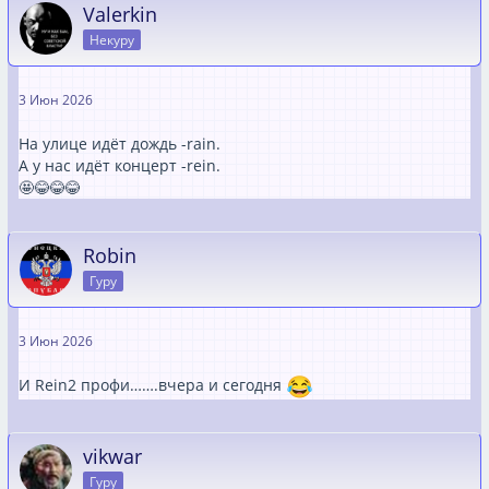
Valerkin
Некуру
3 Июн 2026
На улице идёт дождь -rаin.
А у нас идёт концерт -rein.
🤩😂😂😂
Robin
Гуру
3 Июн 2026
И Rein2 профи…….вчера и сегодня
vikwar
Гуру