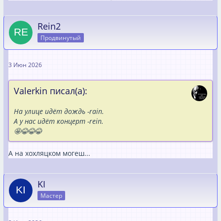
Rein2
Продвинутый
3 Июн 2026
Valerkin писал(а):
На улице идёт дождь -rаin.
А у нас идёт концерт -rein.
🤩😂😂😂
А на хохляцком могеш...
KI
Мастер