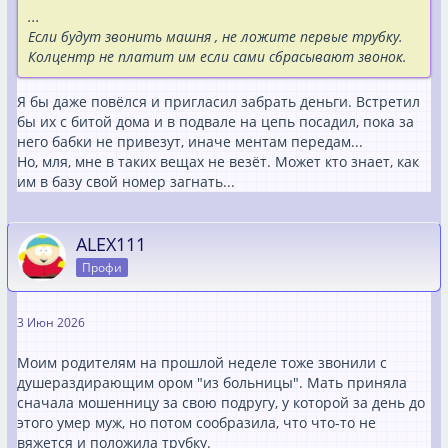
...
Если будут звонить машня , не ложите первые трубку.
Колцентр не платит им если сами сбрасывают звонок.
Я бы даже повёлся и пригласил забрать деньги. Встретил
бы их с битой дома и в подвале на цепь посадил, пока за
него бабки не привезут, иначе ментам передам...
Но, мля, мне в таких вещах не везёт. Может кто знает, как
им в базу свой номер загнать...
ALEX111
Профи
3 Июн 2026
Моим родителям на прошлой неделе тоже звонили с
душераздирающим ором "из больницы". Мать приняла
сначала мошенницу за свою подругу, у которой за день до
этого умер муж, но потом сообразила, что что-то не
вяжется и положила трубку.