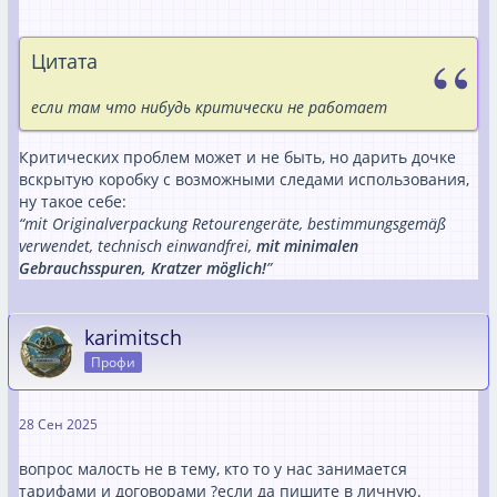
Цитата
если там что нибудь критически не работает
Критических проблем может и не быть, но дарить дочке
вскрытую коробку с возможными следами использования,
ну такое себе:
“mit Originalverpackung Retourengeräte, bestimmungsgemäß
verwendet, technisch einwandfrei,
mit minimalen
Gebrauchsspuren, Kratzer möglich!
”
karimitsch
Профи
28 Сен 2025
вопрос малость не в тему, кто то у нас занимается
тарифами и договорами ?если да пишите в личную.