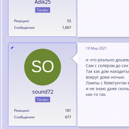
Adik25
Профи
Реакции
55
Сообщения
1,067
19 Мар 2021
и что реально дешев
Сам с соляром до сих
Так как дом находить
вокруг дома ночью.
Лампы с бевегунгом е
и не знаю даже сколь
sound72
как-то так.
Профи
Реакции
181
Сообщения
677