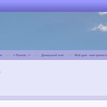
ум
-= Разное.. =-
Домашний очаг
Мой дом - моя крепост
н