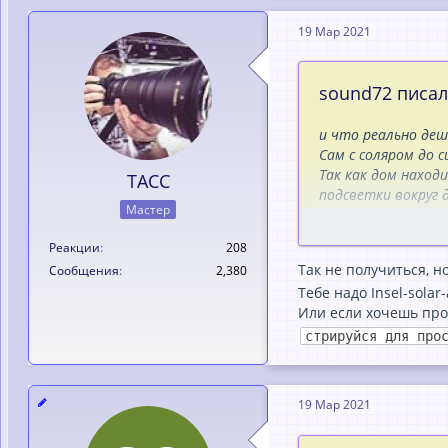
19 Мар 2021
sound72 писал(
и что реально де
Сам с соляром до с
Так как дом находи
TACC
подсветки вокруг 
Мастер
Лампы с бевегунго
и не знаю даже ско
Реакции
208
как-то так.
Так не получиться, 
Сообщения
2,380
Тебе надо Insel-solar
Или если хочешь про
стрируйся для про
19 Мар 2021