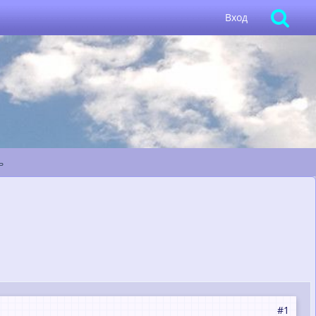
Вход
ь
#1