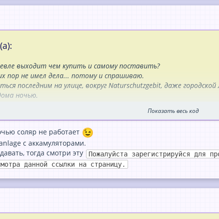
а):
шевле выходит чем купить и самому поставить?
их пор не имел дела... потому и спрашиваю.
ться последним на улице, вокруг Naturschutzgebit, даже городск
дома ночью.
м есть, но хотел-бы чтобы
ночью
дом сам по себе освещался
за 
Показать весь код
лько модулей для этого надо.
ночью соляр не работает
-anlage с аккамуляторами.
давать, тогда смотри эту
Пожалуйста зарегистрируйся для пр
смотра данной ссылки на страницу.