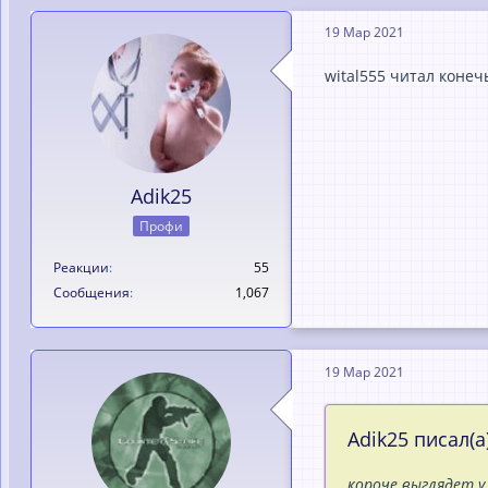
19 Мар 2021
wital555 читал конеч
Adik25
Профи
Реакции
55
Сообщения
1,067
19 Мар 2021
Adik25 писал(а)
короче выглядет у