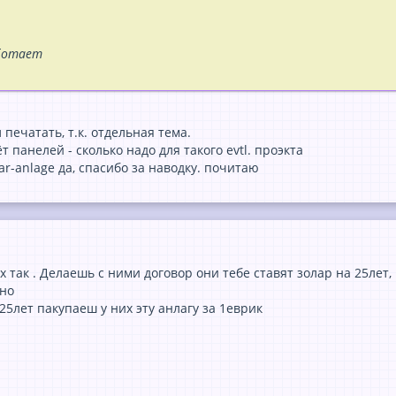
аботает
 печатать, т.к. отдельная тема.
т панелей - сколько надо для такого evtl. проэкта
lar-anlage да, спасибо за наводку. почитаю
х так . Делаешь с ними договор они тебе ставят золар на 25ле
ьно
25лет пакупаеш у них эту анлагу за 1еврик