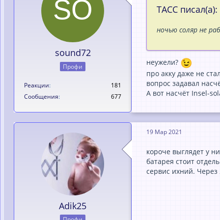
TACC писал(а):
ночью соляр не р
sound72
неужели?
Профи
про акку даже не стал
вопрос задавал насчё
Реакции
181
А вот насчёт Insel-so
Сообщения
677
19 Мар 2021
короче выглядет у ни
батарея стоит отдел
сервис ихний. Через 
Adik25
Профи