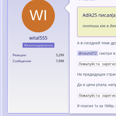
Adik25 писал(а)
плотишь как в да
wital555
А в соседней теме дру
Железнодорожник
sound72
смотри в 
Реакции
5,299
Сообщения
7,998
Пожалуйста зареги
На предидущих стран
Да и цена упала, нап
Пожалуйста зареги
Я платил 1к за 1kWp, 