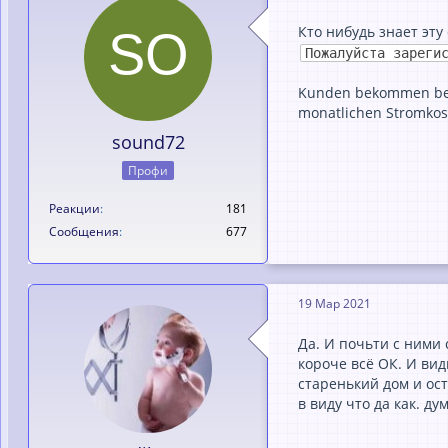
Кто нибудь знает эту
Пожалуйста зареги
Kunden bekommen bei u
monatlichen Stromkost
sound72
Профи
Реакции
181
Сообщения
677
19 Мар 2021
Да. И почьти с ними 
короче всё ОК. И вид
старенький дом и ос
в виду что да как. д