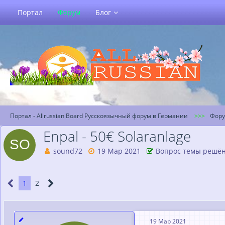
Портал
Форум
Блог
Портал - Allrussian Board Русскоязычный форум в Германии
Фор
Enpal - 50€ Solaranlage
sound72
19 Мар 2021
Вопрос темы решё
1
2
19 Мар 2021