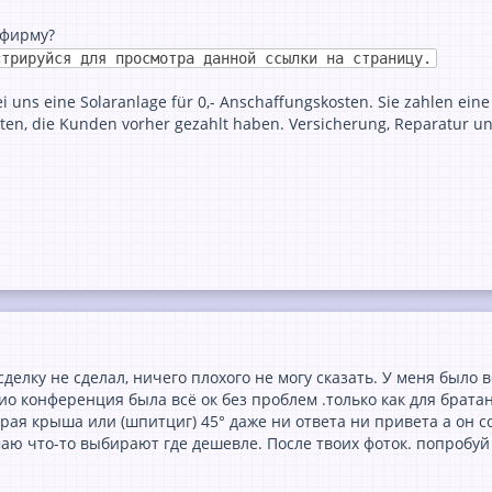
 фирму?
стрируйся для просмотра данной ссылки на страницу.
ns eine Solaranlage für 0,- Anschaffungskosten. Sie zahlen eine mo
en, die Kunden vorher gezahlt haben. Versicherung, Reparatur und
сделку не сделал, ничего плохого не могу сказать. У меня было 
ио конференция была всё ок без проблем .только как для брат
трая крыша или (шпитциг) 45° даже ни ответа ни привета а он 
умаю что-то выбирают где дешевле. После твоих фоток. попробуй 