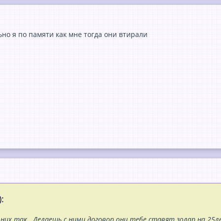
ьно я по памяти как мне тогда они втирали
:
 них так . Делаешь с ними договор они тебе ставят золар на 25