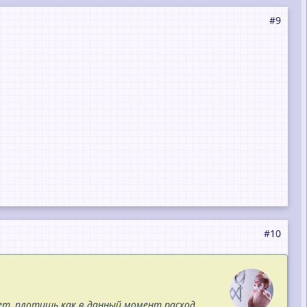
#9
#10
лет, плотишь как в данный момент расход