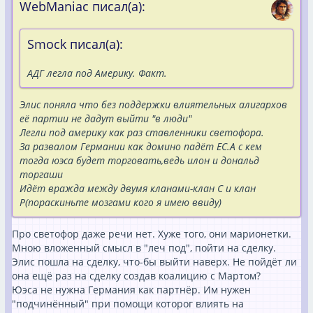
WebManiac писал(а):
Smock писал(а):
АДГ легла под Америку. Факт.
Элис поняла что без поддержки влиятельных алигархов
её партии не дадут выйти "в люди"
Легли под америку как раз ставленники светофора.
За развалом Германии как домино падёт ЕС.А с кем
тогда юэса будет торговать,ведь илон и дональд
торгаши
Идёт вражда между двумя кланами-клан С и клан
Р(пораскиньте мозгами кого я имею ввиду)
Про светофор даже речи нет. Хуже того, они марионетки.
Мною вложенный смысл в "леч под", пойти на сделку.
Элис пошла на сделку, что-бы выйти наверх. Не пойдёт ли
она ещё раз на сделку создав коалицию с Мартом?
Юэса не нужна Германия как партнёр. Им нужен
"подчинённый" при помощи которог влиять на