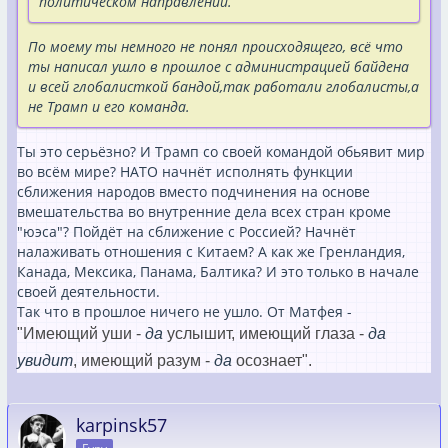
политическом направлении.
По моему ты немного не понял происходящего, всё что
ты написал ушло в прошлое с администрацией байдена
и всей глобалисткой бандой,так работали глобалисты,а
не Трамп и его команда.
Ты это серьёзно? И Трамп со своей командой обьявит мир
во всём мире? НАТО начнёт исполнять функции
сближения народов вместо подчинения на основе
вмешательства во внутренние дела всех стран кроме
"юэса"? Пойдёт на сближение с Россией? Начнёт
налаживать отношения с Китаем? А как же Гренландия,
Канада, Мексика, Панама, Балтика? И это только в начале
своей деятельности.
Так что в прошлое ничего не ушло. От Матфея -
"Имеющий уши -
да
услышит, имеющий глаза -
да
увидит
, имеющий разум -
да
осознает".
karpinsk57