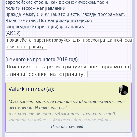
европейские страны как в экономическом, так и
политическом направлении.
Вражда между С и Р? Так это и есть "гвоздь программы".
Я много читаю. Вот например по одному
вопросу(милитаризация) для анализа.
(AK12)
Пожалуйста зарегистрируйся для просмотра данной ссы
лки на страницу.
(
немного из прошлого
2019
год)
Пожалуйста зарегистрируйся для просмотра
данной ссылки на страницу.
Valerkin писал(а):
Маск имеет огромное влияние на общественность, это
несомненно. И пока это всё!
А остальное не надо выдумывать...увеличить свой
капитал на войне, ....для него один из важнейших
факторов... И т.д.....пока это выдумки.
Показать весь код