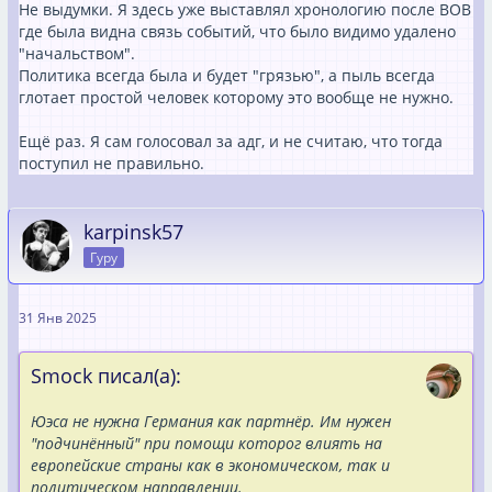
Мы с вами видим, что уже порядком во времени, это
Не выдумки. Я здесь уже выставлял хронологию после ВОВ
глобалистко- либеральное лобби даёт пенку. Ведь, ясно,
где была видна связь событий, что было видимо удалено
что во всём, или всё что делают новые- в этом
"начальством".
виноваты предыдущие. И он об этом намного больше
Политика всегда была и будет "грязью", а пыль всегда
знает, чем мы, так ведь? Альтернатива, это пока
глотает простой человек которому это вообще не нужно.
единственный рычаг в Европе, чтобы сдвинуть это
болото с дороги. ... думаю , что он ещё пребывает в
Ещё раз. Я сам голосовал за адг, и не считаю, что тогда
надежде на пассионарность немецкого менталитета.
поступил не правильно.
А потом... Сильные мира сего. Потому они сильные-
потому, что думают по-другому. И делают по-другому. В
karpinsk57
какой-то своей логике. Я бы даже сказал, в страшной для
Гуру
нас логике. Это ли не аксиома? -die Chefs die Spinnen nicht
die denken nur anders.
Кому-то ветер в лицо, а кому-то пыль глотать. Это где
31 Янв 2025
окажешься...
Smock писал(а):
Юэса не нужна Германия как партнёр. Им нужен
"подчинённый" при помощи которог влиять на
европейские страны как в экономическом, так и
политическом направлении.