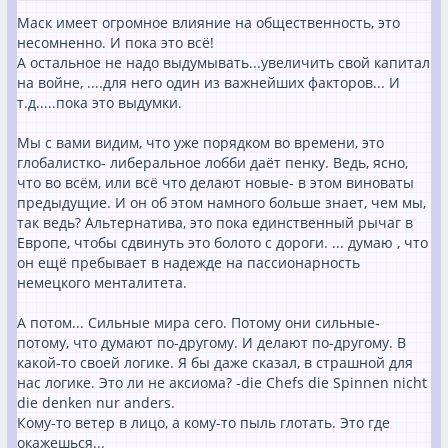
Маск имеет огромное влияние на общественность, это
несомненно. И пока это всё!
А остальное не надо выдумывать...увеличить свой капитал
на войне, ....для него один из важнейших факторов... И
т.д.....пока это выдумки.
Мы с вами видим, что уже порядком во времени, это
глобалистко- либеральное лобби даёт пенку. Ведь, ясно,
что во всём, или всё что делают новые- в этом виноваты
предыдущие. И он об этом намного больше знает, чем мы,
так ведь? Альтернатива, это пока единственный рычаг в
Европе, чтобы сдвинуть это болото с дороги. ... думаю , что
он ещё пребывает в надежде на пассионарность
немецкого менталитета.
А потом... Сильные мира сего. Потому они сильные-
потому, что думают по-другому. И делают по-другому. В
какой-то своей логике. Я бы даже сказал, в страшной для
нас логике. Это ли не аксиома? -die Chefs die Spinnen nicht
die denken nur anders.
Кому-то ветер в лицо, а кому-то пыль глотать. Это где
окажешься...