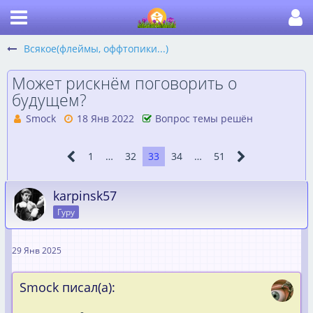
Всякое(флеймы, оффтопики...)
Может рискнём поговорить о
будущем?
Smock
18 Янв 2022
Вопрос темы решён
1
…
32
33
34
…
51
karpinsk57
Гуру
29 Янв 2025
Smock писал(а):