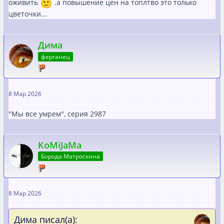
оживить
.а повышение цен на топлтво это только
цветочки...
Дима
ферганец
8 Мар 2026
"Мы все умрем", серия 2987
KoMiJaMa
Борода Матроскина
8 Мар 2026
Дима писал(а):