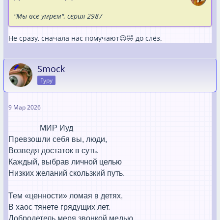
"Мы все умрем", серия 2987
Не сразу, сначала нас помучают😉🤣 до слёз.
Smock
Гуру
9 Мар 2026
МИР Иуд
Превзошли себя вы, люди,
Возведя достаток в суть.
Каждый, выбрав личной целью
Низких желаний скользкий путь.
Тем «ценности» ломая в детях,
В хаос тянете грядущих лет.
Добродетель меря звонкой медью,