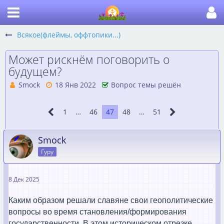
Всякое(флеймы, оффтопики...)
Может рискнём поговорить о
будущем?
Smock
18 Янв 2022
Вопрос темы решён
1
…
46
47
48
…
51
Smock
Гуру
8 Дек 2025
Каким образом решали славяне свои геополитические
вопросы во время становления/формирования
государственности. В этом историческом отрезке