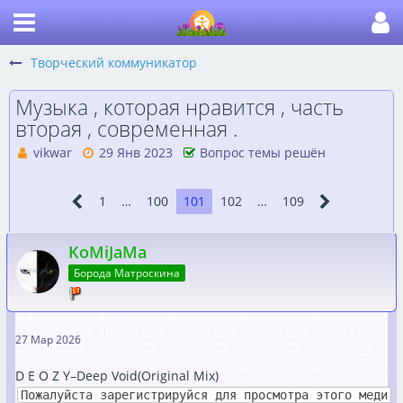
Творческий коммуникатор
Музыка , которая нравится , часть
вторая , современная .
vikwar
29 Янв 2023
Вопрос темы решён
1
…
100
101
102
…
109
KoMiJaMa
Борода Матроскина
27 Мар 2026
D E O Z Y–Deep Void(Original Mix)
Пожалуйста зарегистрируйся для просмотра этого меди