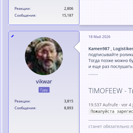
Реакции
2,806
Сообщения
15,187
18 Май 2026
Kamen987 , Logistike
подписывайте ролики
Тогда позже можно б
и еще раз послушать
........
vikwar
TIMOFEEW - Т
Гуру
Реакции
3,815
19.537 Aufrufe · vor 4
Сообщения
8,893
Пожалуйста зареги
станет обязательно л