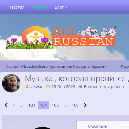
Портал
Форум
Блог
Портал - Allrussian Board Русскоязычный форум в Германии
Фор
Музыка , которая нравится ,
vikwar
29 Янв 2023
Вопрос темы решён
1
…
103
104
105
…
109
15 Май 2026