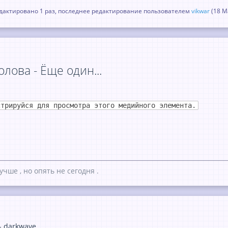
актировано 1 раз, последнее редактирование пользователем
vikwar
(
18 М
лова - Ёще один...
стрируйся для просмотра этого медийного элемента.
учше , но опять не сегодня .
- darkwave