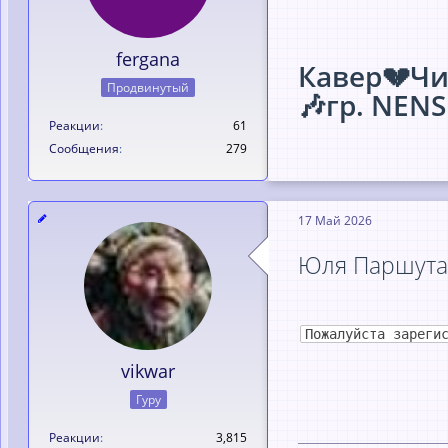
fergana
Кавер💔Чи
Продвинутый
🎶гр. NENS
Реакции
61
Сообщения
279
17 Май 2026
Юля Паршута
Пожалуйста зареги
vikwar
Гуру
Реакции
3,815