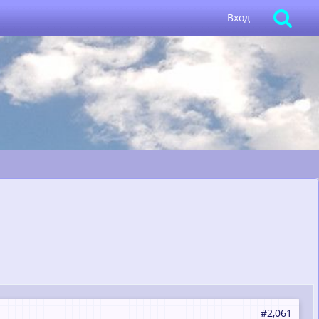
Вход
#2,061