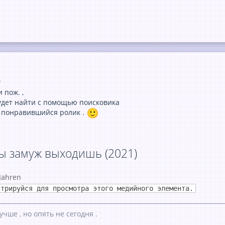
r
 пож. ,
удет найти с помощью поисковика
 понравившийся ролик .
ы замуж выходишь (2021)
 Jahren
стрируйся для просмотра этого медийного элемента.
учше , но опять не сегодня .