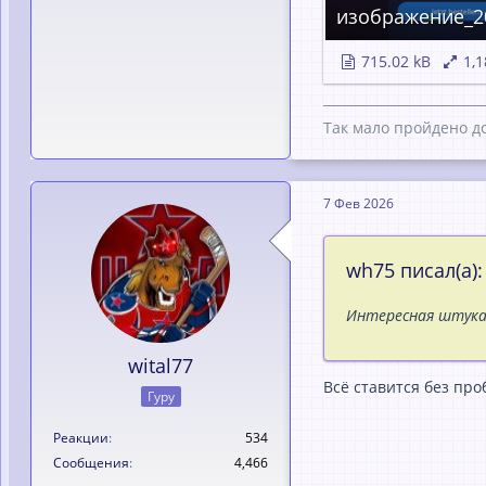
715.02 kB
1,1
Так мало пройдено до
7 Фев 2026
wh75 писал(а):
Интересная штука.
wital77
Всё ставится без про
Гуру
Реакции
534
Сообщения
4,466