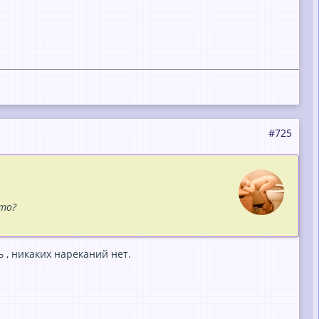
#725
что?
ь , никаких нареканий нет.