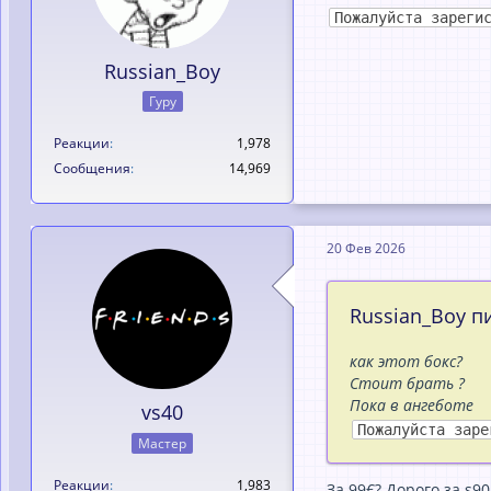
Пожалуйста зареги
Russian_Boy
Гуру
Реакции
1,978
Сообщения
14,969
20 Фев 2026
Russian_Boy пи
как этот бокс?
Стоит брать ?
Пока в ангеботе
vs40
Пожалуйста заре
Мастер
Реакции
1,983
За 99€? Дорого за s90