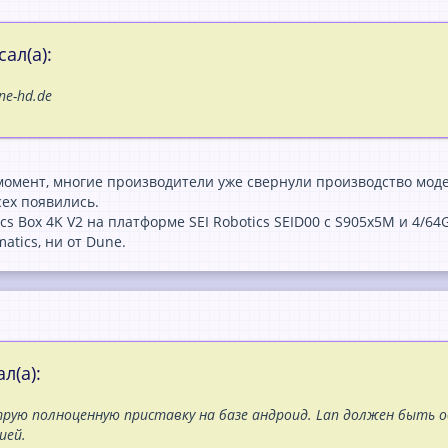
ал(а):
ne-hd.de
.
омент, многие производители уже свернули производство модел
сех появились.
 Box 4K V2 на платформе SEI Robotics SEID00 c S905x5M и 4/6
atics, ни от Dune.
л(а):
рую полноценную приставку на базе андроид. Lan должен быть 
ией.