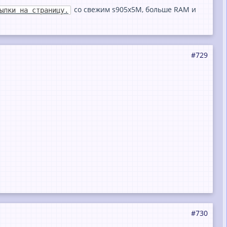
со свежим s905x5M, больше RAM и
ылки на страницу.
#729
#730