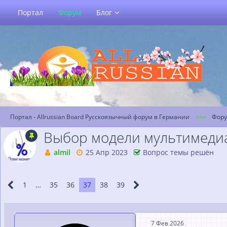
Портал
Форум
Блог
Портал - Allrussian Board Русскоязычный форум в Германии
Фор
Выбор модели мультимедиа 
almil
25 Апр 2023
Вопрос темы решён
1
…
35
36
37
38
39
7 Фев 2026