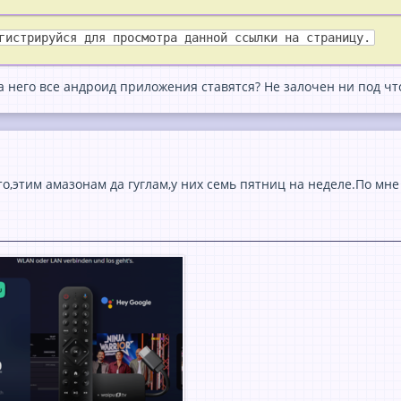
гистрируйся для просмотра данной ссылки на страницу.
а него все андроид приложения ставятся? Не залочен ни под чт
о,этим амазонам да гуглам,у них семь пятниц на неделе.По мне 