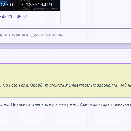
изображение_2026-02-07_185519419.png
84×900
92
рог,так много сделано ошибок.
 На него все андроид приложения ставятся? Не залочен ни под 
блем. Никаких привязок ни к чему нет. Уже около года пользуюс