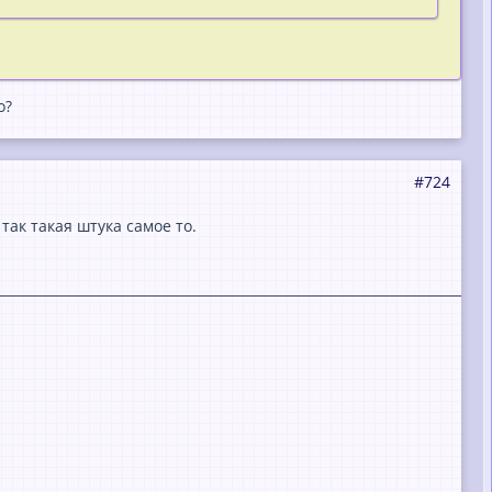
о?
#724
так такая штука самое то.