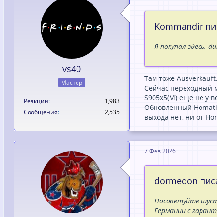
Kommandir пис
Я покупал здесь. du
vs40
Там тоже Ausverkauft
Мастер
Сейчас переходный м
S905x5(M) еще не у в
Реакции
1,983
Обновленный Homatics
Сообщения
2,535
выхода нет, ни от Hom
7 Фев 2026
dormedon писа
Посоветуйте шуст
Германии с гарант