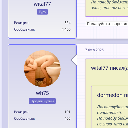
По поводу бюджета
wital77
знаю, что им пос
Гуру
Реакции
534
Пожалуйста зареги
Сообщения
4,466
7 Фев 2026
wital77 писал(а
wh75
dormedon пи
Продвинутый
Посоветуйте шу
Реакции
101
с гарантией.
По поводу бюдж
Сообщения
405
не знаю, что и