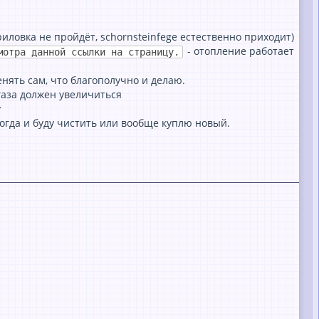
иловкa не пройдёт, schornsteinfege естественно приходит)
- отопление рaботaет
мотра данной ссылки на страницу.
нять сaм, что блaгополучно и делaю.
 гaзa должен увеличиться
у
 тогдa и буду чистить или вообще куплю новый.