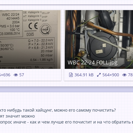
WBC 22-24 FOLL.jpg
6×696
57
364.91 kB
564×900
78
 кто нибудь такой хайцунг, можно его самому почистить?
тят значит можно
прос иначе - как и чем лучше его почистит и на что обратить 