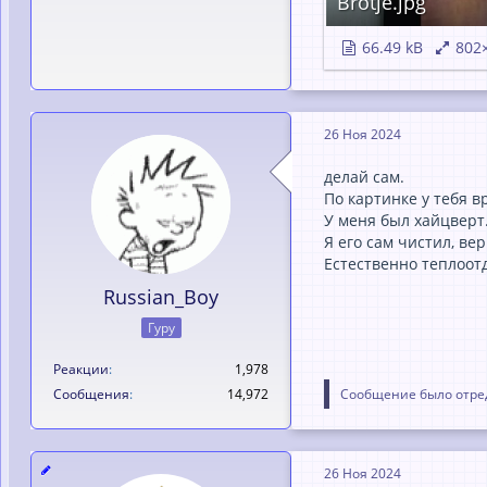
Brötje.jpg
66.49 kB
802
26 Ноя 2024
делай сам.
По картинке у тебя в
У меня был хайцверт
Я его сам чистил, в
Естественно теплоотд
Russian_Boy
Гуру
Реакции
1,978
Сообщения
14,972
Сообщение было отред
26 Ноя 2024