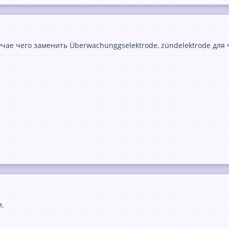
учае чего заменить Überwachunggselektrode, zündelektrode дл
и.