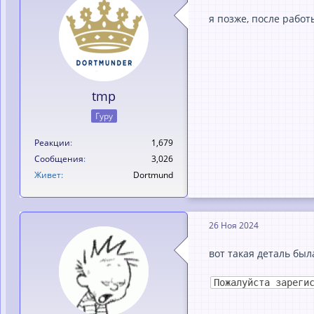
я позже, после рaбо
tmp
Гуру
Реакции
1,679
Сообщения
3,026
Живет
Dortmund
26 Ноя 2024
вот такая деталь была
Пожалуйста зареги