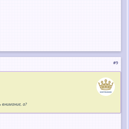
#9
 внимание, а?