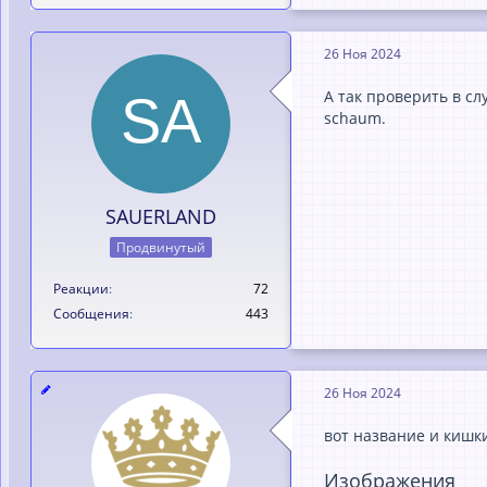
26 Ноя 2024
А так проверить в сл
schaum.
SAUERLAND
Продвинутый
Реакции
72
Сообщения
443
26 Ноя 2024
вот нaзвaние и кишк
Изображения