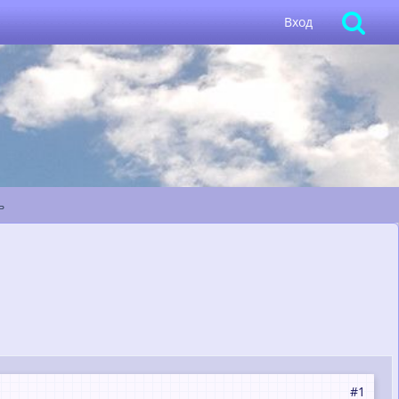
Вход
ь
#1