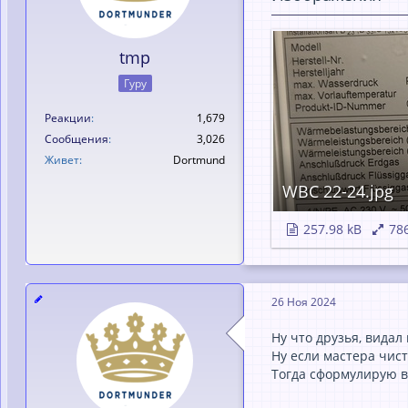
tmp
Гуру
Реакции
1,679
Сообщения
3,026
Живет
Dortmund
WBC 22-24.jpg
257.98 kB
78
26 Ноя 2024
Ну что друзья, видал
Ну если мастера чис
Тогда сформулирую во