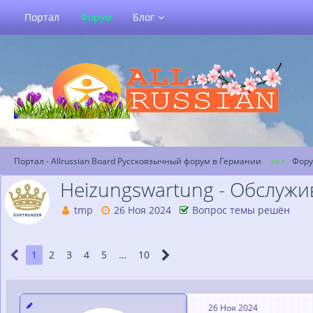
Портал
Форум
Блог
Портал - Allrussian Board Русскоязычный форум в Германии
Фор
Heizungswartung - Обслуж
tmp
26 Ноя 2024
Вопрос темы решён
1
2
3
4
5
…
10
26 Ноя 2024