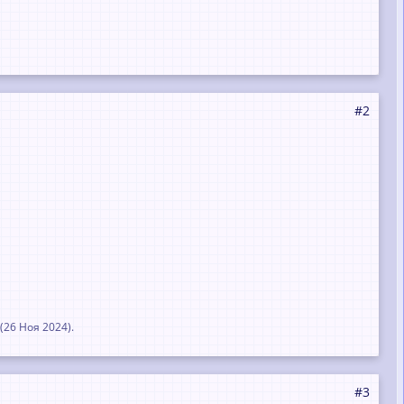
#2
(
26 Ноя 2024
).
#3