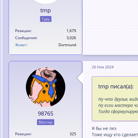
tmp
Гуру
Реакции
1,679
Сообщения
3,026
Живет
Dortmund
26 Ноя 2024
tmp писал(а):
Ну что друзья, ви
Ну если мастера 
Тогда сформулирую
98765
Мастер
Я бы не лез
Реакции
325
Тоже ищу кто сделает