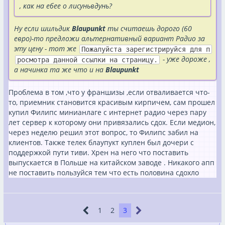
, как на ебее о лисуньвдунь?
Ну если шильдик
Blaupunkt
ты считаешь дорого (60
евро)-то предложи альтернативный вариант Радио за
эту цену - тот же
Пожалуйста зарегистрируйся для п
- уже дороже ,
росмотра данной ссылки на страницу.
а начинка та же что и на
Blaupunkt
Проблема в том ,что у франшизы ,если отваливается что-
то, приемник становится красивым кирпичем, сам прошел
купил Филипс минианлаге с интернет радио через пару
лет сервер к которому они привязались сдох. Если медион,
через неделю решил этот вопрос, то Филипс забил на
клиентов. Также телек блаупукт куплен был дочери с
поддержкой пути тиви. Хрен на него что поставить
выпускается в Польше на китайском заводе . Никакого апп
не поставить пользуйся тем что есть половина сдохло
1
2
3