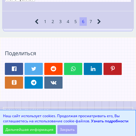
1
2
3
4
5
6
7
Поделиться
Datenschutzerklärung
Наш сайт использует cookies. Продолжая просматривать его, Вы
соглашаетесь на использование cookie-файлов.
Узнать подробности
Community-Software:
WoltLab Suite™
Дальнейшая информация
Закрыть