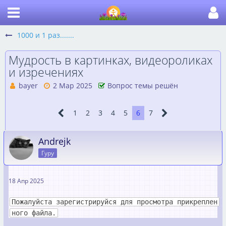
1000 и 1 раз.......
Мудрость в картинках, видеороликах
и изречениях
bayer
2 Мар 2025
Вопрос темы решён
1
2
3
4
5
6
7
Andrejk
Гуру
18 Апр 2025
Пожалуйста зарегистрируйся для просмотра прикреплен
ного файла.