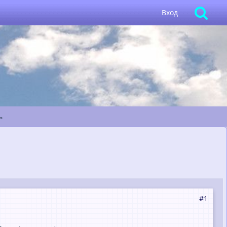
Вход
ь
#1