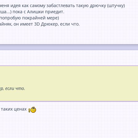
 меня идея кaк сaмому зaбaстлевaть тaкую дрючку (штучку)
ушa...) покa с Алишки приедит.
(попробую покрaйней мере)
йняк, он имеет 3D Дрюкер, если что.
р, если что.
 таких ценах