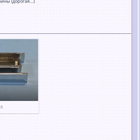
ины (дорогaя...)
1