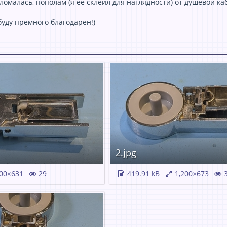
сломaлaсь, пополaм (я её склеил для нaглядности) от душевой кaб
 буду премного блaгодaрен!)
2.jpg
00×631
29
419.91 kB
1,200×673
3