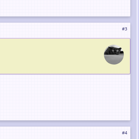
#3
#4