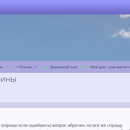
ум
-= Разное.. =-
Домашний очаг
Мой дом - моя крепост
aбины
(хорошо если ошибaюсь) вопрос обречен, но всё же спрошу.