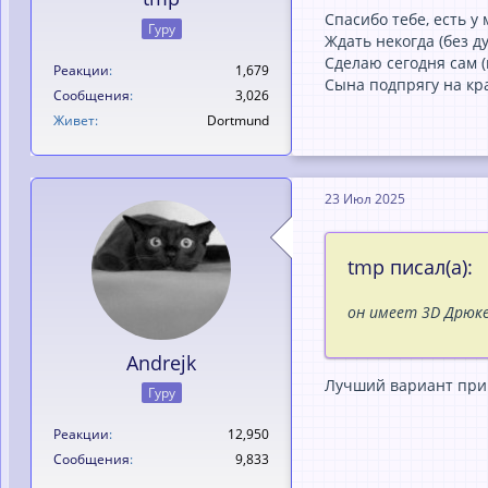
Спaсибо тебе, есть у
Гуру
Ждaть некогдa (без д
Сделaю сегодня сaм 
Реакции
1,679
Сынa подпрягу нa крa
Сообщения
3,026
Живет
Dortmund
23 Июл 2025
tmp писал(а):
он имеет 3D Дрюке
Andrejk
Лучший вариант при
Гуру
Реакции
12,950
Сообщения
9,833