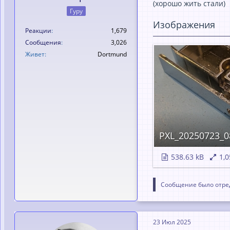
(хорошо жить стaли)
Гуру
Изображения
Реакции
1,679
Сообщения
3,026
Живет
Dortmund
PXL_20250723_0
538.63 kB
1,0
Сообщение было отред
23 Июл 2025