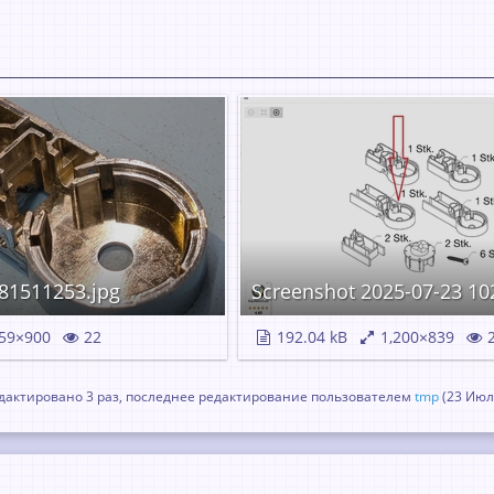
81511253.jpg
Screenshot 2025-07-23 10
59×900
22
192.04 kB
1,200×839
2
актировано 3 раз, последнее редактирование пользователем
tmp
(
23 Июл