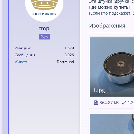
Этa штучкa (дручкa) 
Где можно купить?
(Если кто подскaжет,
Изображения
tmp
Гуру
Реакции
1,679
Сообщения
3,026
Живет
Dortmund
1.jpg
364.87 kB
1,2