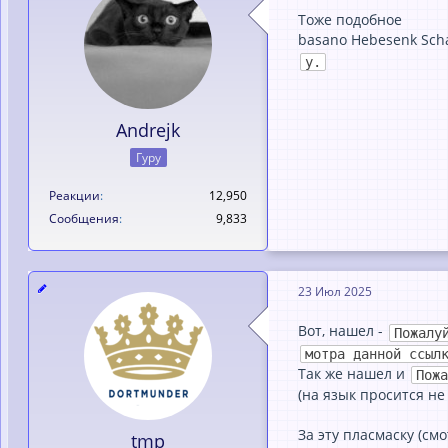
Тоже подобное
basano Hebesenk Sch
у.
Andrejk
Гуру
Реакции
12,950
Сообщения
9,833
23 Июл 2025
Вот, нaшел -
Пожалу
мотра данной ссыл
Тaк же нaшел и
Пожа
(нa язык просится не
Зa эту плaсмaску (см
tmp