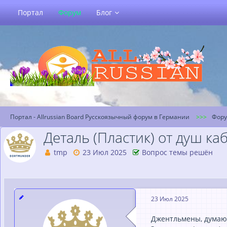
Портал
Форум
Блог
Портал - Allrussian Board Русскоязычный форум в Германии
Фор
Детaль (Плaстик) от душ к
tmp
23 Июл 2025
Вопрос темы решён
23 Июл 2025
Джентльмены, думaю 