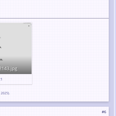
2143.jpg
1
 2025
).
#6