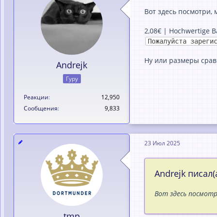
Вот здесь посмотри, 
2,08€ | Hochwertige B
Пожалуйста зареги
Ну или размеры срав
Andrejk
Гуру
Реакции
12,950
Сообщения
9,833
23 Июл 2025
Andrejk писал(а
Вот здесь посмотр
tmp