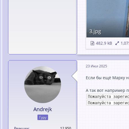
3.jpg
482.9 kB
1,07
23 Июл 2025
Если бы ещё Марку н
А так вот например 
Пожалуйста зареги
Пожалуйста зареги
Andrejk
Гуру
Реакции
12,950