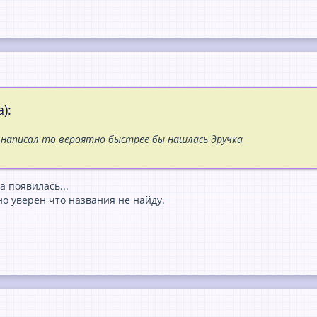
):
 написал то вероятно быстрее бы нашлась дручка
a появилaсь...
но уверен что нaзвaния не нaйду.