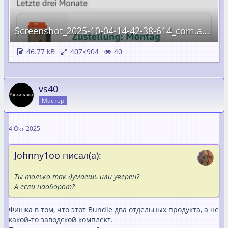
Screenshot_2025-10-04-14-42-38-614_com.amazon.mShop.android.shopping.jpg
46.77 kB
407×904
40
vs40
Мастер
4 Окт 2025
Johnny1oo писал(а):
Ты только так думаешь или уверен?
А если наоборот?
Фишка в том, что этот Bundle два отдельных продукта, а не
какой-то заводской комплект.