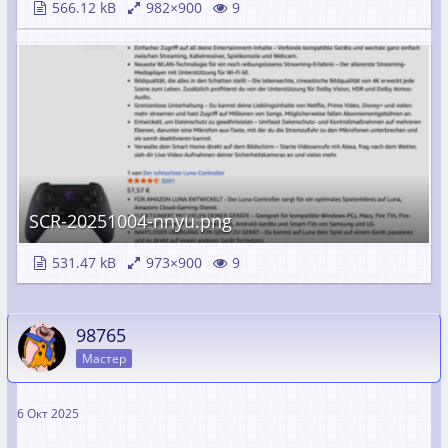
566.12 kB
982×900
9
SCR-20251004-nnyu.png
531.47 kB
973×900
9
98765
Мастер
6 Окт 2025