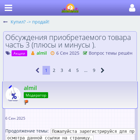
Kупил? -> продай!
Обсуждения приобретаемого товара
часть 3 (плюсы и минусы ).
almil
6 Сен 2025
Вопрос темы решён
Акции
1
2
3
4
5
…
9
almil
Модератор
6 Сен 2025
Продолжение темы:
Пожалуйста зарегистрируйся для пр
осмотра данной ссылки на страницу.