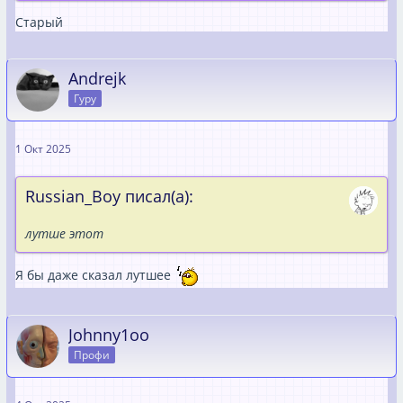
Старый
Andrejk
Гуру
1 Окт 2025
Russian_Boy писал(а):
лутше этот
Я бы даже сказал лутшее
Johnny1oo
Профи