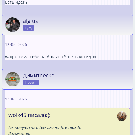
Есть идеи?
algius
Гуру
12 Фев 2026
waipu тема.тебе на Amazon Stick надо идти.
Димитреско
Профи
12 Фев 2026
wolk45 писал(а):
Не получается televizo на fire max4k
Загрузить.