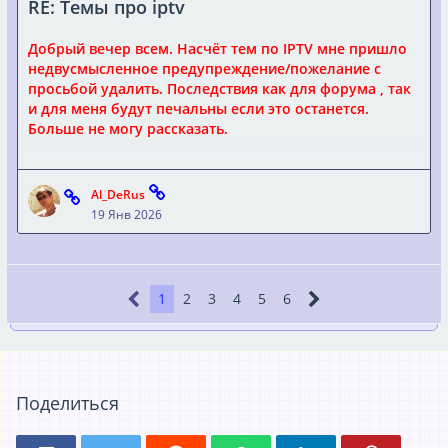
RE: Темы про iptv
Добрый вечер всем. Насчёт тем по IPTV мне пришло
недвусмысленное предупреждение/пожелание с
просьбой удалить. Последствия как для форума , так
и для меня будут печальны если это останется.
Больше не могу рассказать.
Тема закрыта.
Al_DeRus
19 Янв 2026
@y963y
1
2
3
4
5
6
Получаешь предупреждение за травлю модератора.
Я твой бан 18 декабря 25 года после разговора в
телеграмме отменил, но похоже тебе уже глубоко
…
Поделиться