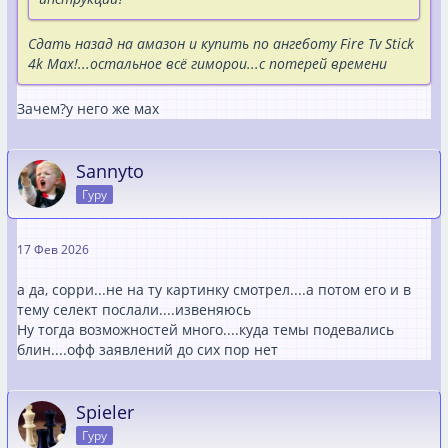
Сдать назад на амазон и купить по ангеботу Fire Tv Stick
4k Max!...остальное всё гиморои...с потерей времени
Зачем?у него же мах
Sannyto
Гуру
17 Фев 2026
а да, сорри...не на ту картинку смотрел....а потом его и в
тему селект послали....извеняюсь
Ну тогда возможностей много....куда темы подевались
блин....офф заявлений до сих пор нет
Spieler
Гуру