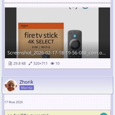
Screenshot_2026-02-17-18-19-56-088_com.opera.browser.jpg
29.8 kB
320×711
10
Zhorik
Мастер
17 Фев 2026