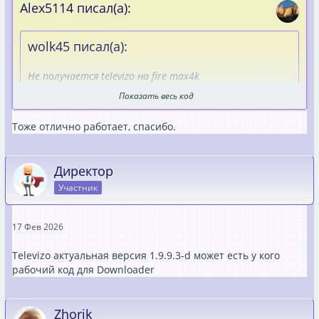
Alex5114 писал(а):
wolk45 писал(а):
Не получается televizo на fire max4k
Загрузить.
Показать весь код
Entwicklungs Option включена,
Downloader находит в Гугле телевицо апп, но не
Тоже отлично работает, спасибо.
грузится.
Есть идеи?
Директор
Попробуй по коду 474318
Участник
17 Фев 2026
Televizo актуальная версия 1.9.9.3-d может есть у кого
рабочий код для Downloader
Zhorik