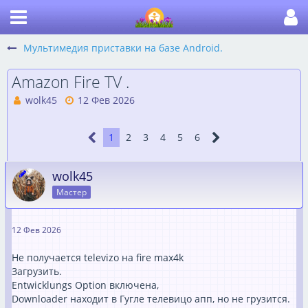
Мультимедия приставки на базе Android.
Amazon Fire TV .
wolk45
12 Фев 2026
1
2
3
4
5
6
wolk45
Мастер
12 Фев 2026
Не получается televizo на fire max4k
Загрузить.
Entwicklungs Option включена,
Downloader находит в Гугле телевицо апп, но не грузится.