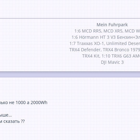
Mein Fuhrpark
1:6 MCD RR5, MCD XR5, MCD W
1:6 Hörmann HT 3 V3 Бензин+Э
1:7 Traxxas XO-1, Unlimited Dese
TRX4 Defender, TRX4 Bronco 1979
TRX4 Kit, 1:10 TRX6 G63 A
DJI Mavic 3
лько не 1000 а 2000Wh
выше…
м сказать ??