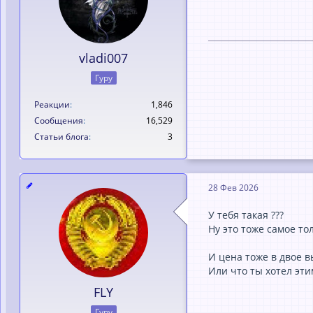
vladi007
Гуру
Реакции
1,846
Сообщения
16,529
Статьи блога
3
28 Фев 2026
У тебя такая ???
Ну это тоже самое то
И цена тоже в двое 
Или что ты хотел эти
FLY
Гуру