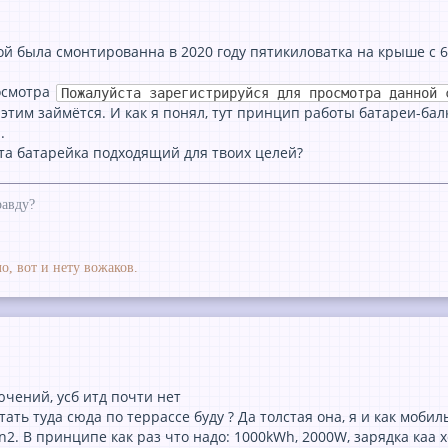
й была смонтированна в 2020 году пятикиловатка на крыше с 6
осмотра
Пожалуйста зарегистрируйся для просмотра данной 
 этим займётся. И как я понял, тут принцип работы батареи-ба
.
 эта батарейка подходящий для твоих целей?
равду?
о, вот и нету вожаков.
ючений, усб итд почти нет
атать туда сюда по террассе буду ? Да толстая она, я и как моб
n2. В принципе как раз что надо: 1000kWh, 2000W, зарядка каа 