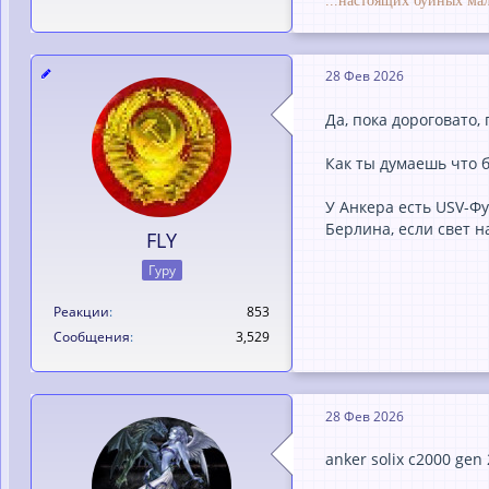
...настоящих буйных мал
28 Фев 2026
Да, пока дороговато,
Как ты думаешь что 
У Анкера есть USV-Фу
Берлина, если свет н
FLY
Гуру
Реакции
853
Сообщения
3,529
28 Фев 2026
anker solix c2000 gen