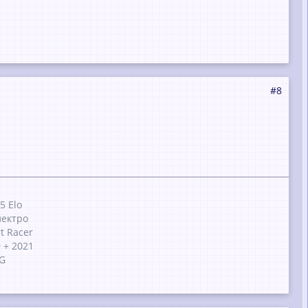
#8
5 Elo
лектро
rt Racer
 + 2021
MG