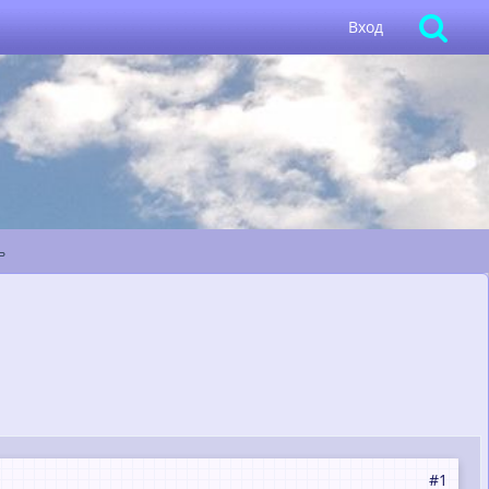
Вход
ь
#1