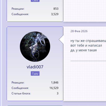
Реакции
853
Сообщения
3,529
28 Фев 2026
ну ты же спрашивае
вот тебе и написал
да, у меня такая
vladi007
Гуру
Реакции
1,846
Сообщения
16,529
Статьи блога
3