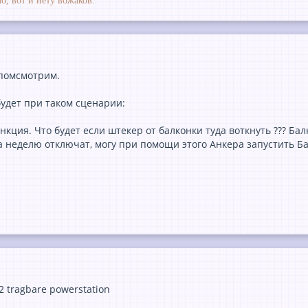
о, вот и нету вожаков.
 помсмотрим.
будет при таком сценарии:
нкция. Что будет если штекер от балконки туда воткнуть ??? Бал
а неделю отключат, могу при помощи этого Анкера запустить Бал
 2 tragbare powerstation