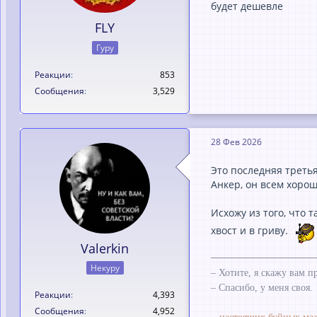
будет дешевле
FLY
Гуру
Реакции
853
Сообщения
3,529
28 Фев 2026
Это последняя третья
Анкер, он всем хорош,
Исхожу из того, что 
хвост и в гриву.
Valerkin
Некуру
– Хотите, я скажу вам п
– Спасибо, у меня своя.
Реакции
4,393
Сообщения
4,952