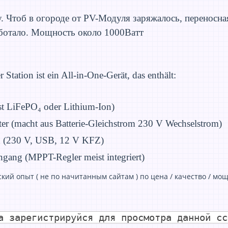
 Чтоб в огороде от PV-Модуля заряжалось, переносная
аботало. Мощность около 1000Ватт
 Station ist ein All-in-One-Gerät, das enthält:
t LiFePO₄ oder Lithium-Ion)
ter (macht aus Batterie-Gleichstrom 230 V Wechselstrom)
n (230 V, USB, 12 V KFZ)
ingang (MPPT-Regler meist integriert)
ский опыт ( не по начитанным сайтам ) по цена / качество / мощ
а зарегистрируйся для просмотра данной сс