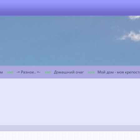
ум
-= Разное.. =-
Домашний очаг
Мой дом - моя крепост