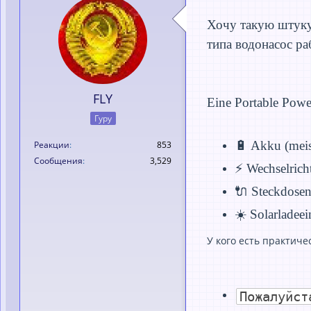
Хочу такую штуку.
типа водонасос р
FLY
Eine Portable Power
Гуру
🔋 Akku (meis
Реакции
853
Сообщения
3,529
⚡ Wechselrich
🔌 Steckdose
☀️ Solarladee
У кого есть практиче
Пожалуйст