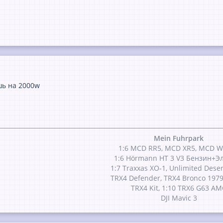
шь на 2000w
Mein Fuhrpark
1:6 MCD RR5, MCD XR5, MCD W
1:6 Hörmann HT 3 V3 Бензин+Э
1:7 Traxxas XO-1, Unlimited Dese
TRX4 Defender, TRX4 Bronco 1979
TRX4 Kit, 1:10 TRX6 G63 A
DJI Mavic 3