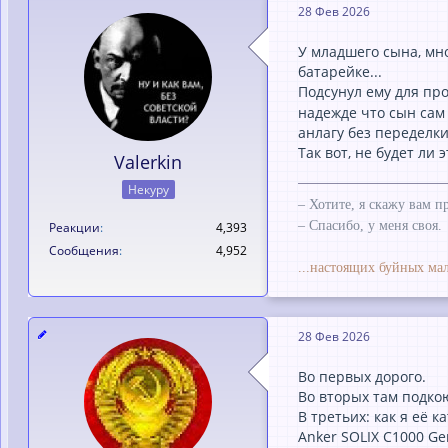
28 Фев 2026
У младшего сына, мно
батарейке...
Подсунул ему для пр
надежде что сын сам
анлагу без переделки
Так вот, не будет ли
Valerkin
Некуру
– Хотите, я скажу вам п
– Спасибо, у меня своя.
Реакции
4,393
Сообщения
4,952
...настоящих буйных мал
28 Фев 2026
Во первых дорого.
Во вторых там подко
В третьих: как я её к
Anker SOLIX C1000 Ge