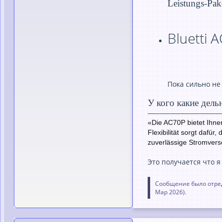
Leistungs-Pak
Bluetti 
Пока сильно не 
У кого какие дель
«Die AC70P bietet Ihnen
Flexibilität sorgt dafü
zuverlässige Stromvers
Это получается что я
Сообщение было отред
Мар 2026
).