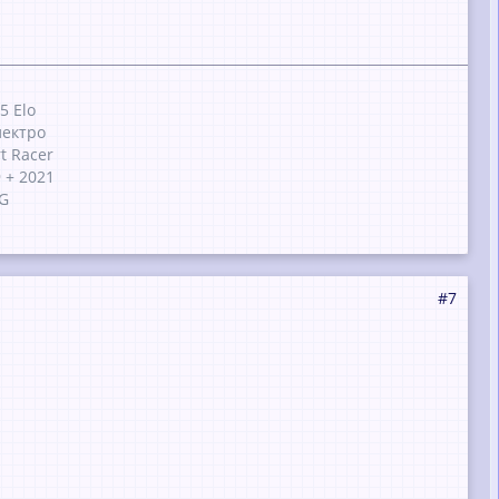
5 Elo
лектро
rt Racer
 + 2021
MG
#7