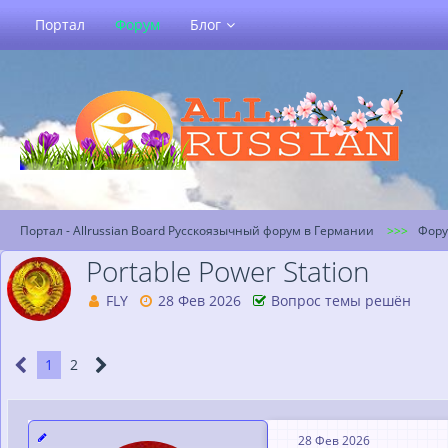
Портал
Форум
Блог
Портал - Allrussian Board Русскоязычный форум в Германии
Фор
Portable Power Station
FLY
28 Фев 2026
Вопрос темы решён
1
2
28 Фев 2026