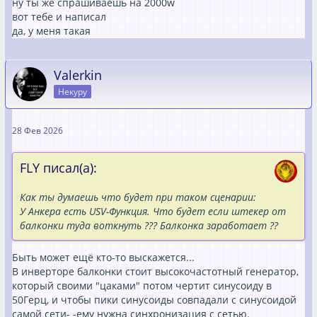
ну ты же спрашиваешь на 2000w
вот тебе и написал
да, у меня такая
Valerkin
Некуру
28 Фев 2026
FLY писал(а):
Как ты думаешь что будет при таком сценарии:
У Анкера есть USV-Функция. Что будет если штекер от
балконки туда воткнуть ??? Балконка заработает ??
Быть может ещё кто-то выскажется...
В инверторе балконки стоит высокочастотный генератор,
который своими "цаками" потом чертит синусоиду в
50Герц, и чтобы пики синусоиды совпадали с синусоидой
самой сети- -ему нужна синхронизация с сетью.