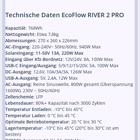
Technische Daten EcoFlow RIVER 2 PRO
Kapazität
: 768Wh
Nettogewicht:
Etwa 7,8kg
Abmessungen
: 270 x 260 x 226mm
AC-Eingang
: 220-240V~ 50Hz/60Hz, 940W Max
Solareingang: 11-50V 13A, 220W Max
Eingang über Kfz-Bordnetz
: 12V/24V, 8A, 100W Max
USB-C Eingang/Ausgang
: 5/9/12/15/20V, 5A, 100W Max
DC-Ausgang
: 12,6V, 10A/3A/3A, 126W Max
USB-A-Ausgang
: 5V, 2,4A, 12W Max
AC-Ausgang
: Reine Sinuswelle, 800W gesamt (Überspannung
1600W), 230V ~ 50Hz/60Hz
Zellenchemie
: LFP
Lebensdauer:
80%+ Kapazität nach 3000 Zyklen
Temperatur Entladen
: -10°C bis 45°C
Temperatur Laden
: 0 °C bis 45 °C
Optimale Betriebstemperatur
: 20 °C bis 30 °C
Lagertemperatur
: -10°C bis 45°C (20°C bis 30°C ist am
besten)