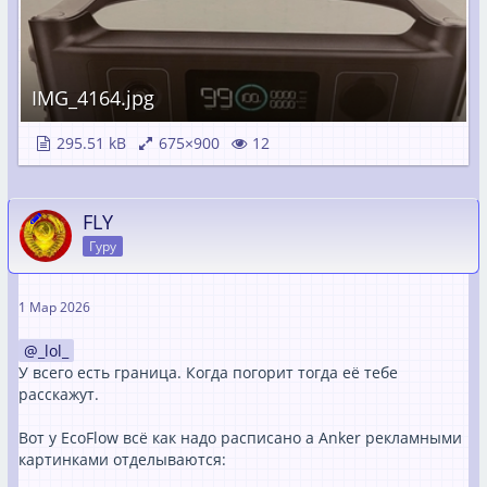
IMG_4164.jpg
295.51 kB
675×900
12
FLY
Гуру
1 Мар 2026
_lol_
У всего есть граница. Когда погорит тогда её тебе
расскажут.
Вот у EcoFlow всё как надо расписано а Anker рекламными
картинками отделываются: