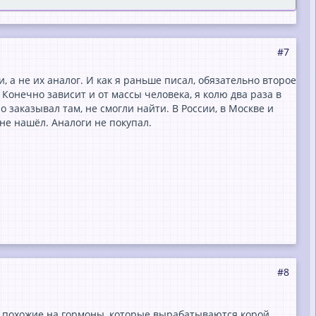
е.
#7
ли
 а не их аналог. И как я раньше писал, обязательно второе
есс или из РФ.
. Конечно зависит и от массы человека, я колю два раза в
о заказывал там, не смогли найти. В России, в Москве и
не нашёл. Аналоги не покупал.
ли
#8
есс или из РФ.
 похожие на гормоны, которые вырабатываются корой