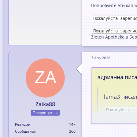
Попробуйте эти капли
Пожалуйста зареги
Пожалуйста зареги
Zieten Apotheke в Бе
7 Апр 2026
адрианна писал
lama3 писал(
Zaika88
Пожалуйста з
Продвинутый
Реакции
147
Это гормональный
Сообщения
360
Мощное противово