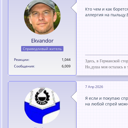
Кто чем и как боретс
аллергия на пыльцу.В
Ekvandor
Справедливый житель
Реакции
1,044
Здесь, в Германской ст
Сообщения
6,009
Но,душа моя осталась в 
7 Апр 2026
Я если и покупаю спр
на любой спрей можно