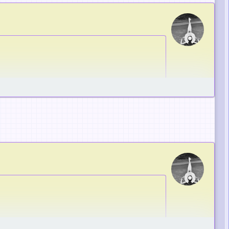
е.
е.
ли
есс или из РФ.