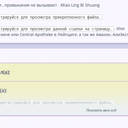
 , привыкания не вызывают . Miao Ling Bi Shuang
стрируйся для просмотра прикрепленного файла.
. Или
стрируйся для просмотра данной ссылки на страницу.
рлине или Central Apotheke в Лейпциге, а так же Амазон, АлиЭкс
(а):
а):
арегистрируйся для просмотра прикрепленного файла.
Показать весь код
 препарат.
спалительное, противоаллергическое и иммунодепрессивное.