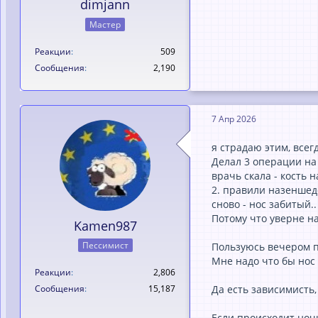
dimjann
Мастер
Реакции
509
Сообщения
2,190
7 Апр 2026
я страдаю этим, всег
Делал 3 операции на 
врачь скала - кость 
2. правили назеншеде
сново - нос забитый.
Потому что уверне н
Kamen987
Пессимист
Пользуюсь вечером п
Мне надо что бы нос 
Реакции
2,806
Да есть зависимисть,
Сообщения
15,187
Если происходит ночь