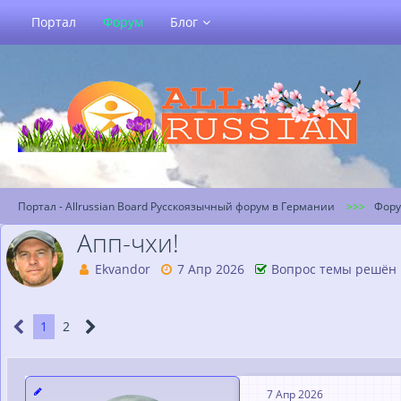
Портал
Форум
Блог
Портал - Allrussian Board Русскоязычный форум в Германии
Фор
Апп-чхи!
Ekvandor
7 Апр 2026
Вопрос темы решён
1
2
7 Апр 2026