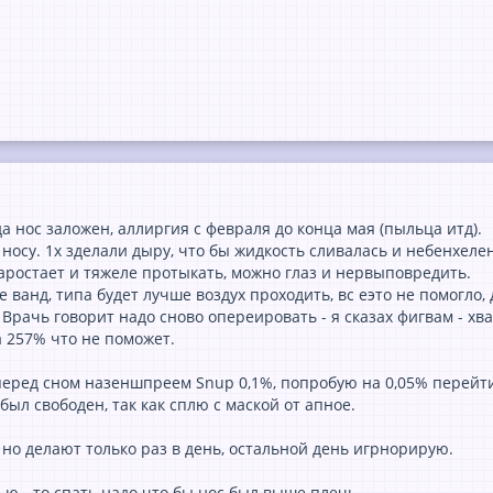
да нос заложен, аллиргия с февраля до конца мая (пыльца итд).
носу. 1х зделали дыру, что бы жидкость сливалась и небенхеле
наростает и тяжеле протыкать, можно глаз и нервыповредить.
 ванд, типа будет лучше воздух проходить, вс еэто не помогло
. Врачь говорит надо сново опереировать - я сказах фигвам - хва
а 257% что не поможет.
еред сном назеншпреем Snup 0,1%, попробую на 0,05% перейт
был свободен, так как сплю с маской от апное.
 но делают только раз в день, остальной день игрнорирую.
ю - то спать надо что бы нос был выше плечь.