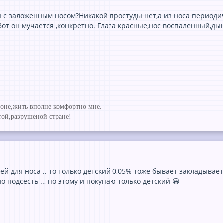
я с заложенным носом?Никакой простуды нет,а из носа периодич
от он мучается ,конкретно. Глаза красные,нос воспаленный,дыш
ороне,жить вполне комфортно мне.
той,разрушеной стране!
ей для носа .. то только детский 0,05% тоже бывает закладывает
 подсесть .., по этому и покупаю только детский 😀