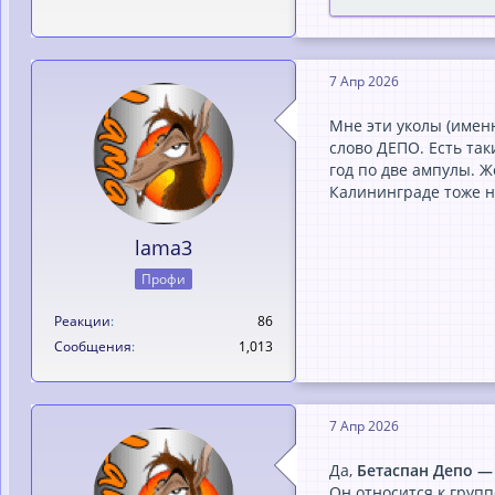
Попробуйте эти ка
Это гормональный
Мощное противово
В Германии есть а
Пожалуйста заре
7 Апр 2026
А так же есть капл
В их составе дей
Пожалуйста заре
Мне эти уколы (именн
Zieten Apotheke в 
слово ДЕПО. Есть так
год по две ампулы. Ж
Калининграде тоже н
Ekvandor пис
lama3
Кто чем и как 
Профи
Реакции
86
Попробуйте эти ка
Сообщения
1,013
Пожалуйста заре
Пожалуйста заре
7 Апр 2026
Zieten Apotheke в 
Да,
Бетаспан Депо —
Он относится к груп