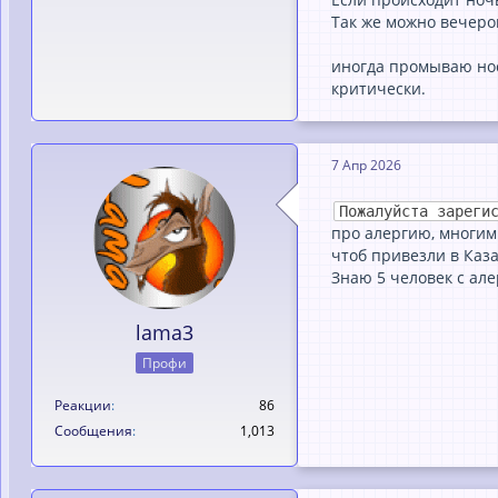
Так же можно вечером
иногда промываю нос 
критически.
7 Апр 2026
Пожалуйста зареги
про алергию, многим 
чтоб привезли в Каза
Знаю 5 человек с алер
lama3
Профи
Реакции
86
Сообщения
1,013