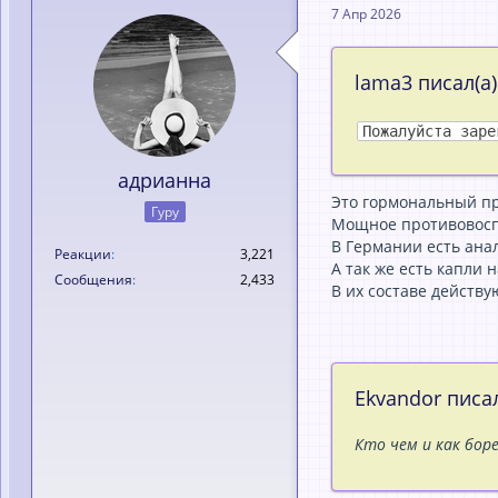
7 Апр 2026
lama3 писал(а)
Пожалуйста заре
адрианна
Это гормональный п
Гуру
Мощное противовосп
В Германии есть анал
Реакции
3,221
А так же есть капли 
Сообщения
2,433
В их составе действ
Ekvandor писал
Кто чем и как бор