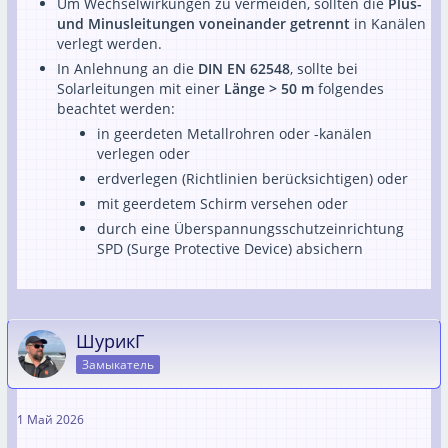
Um Wechselwirkungen zu vermeiden, sollten die
Plus-
und Minusleitungen voneinander getrennt
in Kanälen
verlegt werden.
In Anlehnung an die
DIN EN 62548
, sollte bei
Solarleitungen mit einer
Länge > 50 m
folgendes
beachtet werden:
in geerdeten Metallrohren oder -kanälen
verlegen oder
erdverlegen (Richtlinien berücksichtigen) oder
mit geerdetem Schirm versehen oder
durch eine Überspannungsschutzeinrichtung
SPD (Surge Protective Device) absichern
ШурикГ
Замыкатель
1 Май 2026