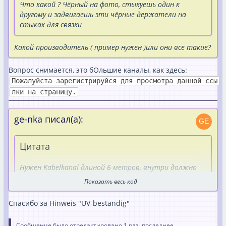
Что какой ? Чёрный на фото, стыкуешь один к
другому и задвигаешь эти чёрные держатели на
стыках для связки
Какой производитель ( пример нужен )или они все такие?
Вопрос снимается, это бОльшие каналы, как здесь:
Пожалуйста зарегистрируйся для просмотра данной ссы
лки на страницу.
ge-nka писал(а):
Цитата
Нужен Kabelkanal длиной 6 метров, внутри должно
быть разделение для проводов балконки плюс и
Показать весь код
минус.
Спасибо за Hinweis "UV-beständig"
Нету таких длинных, никто не делает.
Сообщение было отредактировано 1 раз, последнее