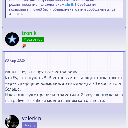
редактирование пользователем
almil
: 1 Сообщения
Зачем разделение? Это в начале 2000-х было такое
пользователя qwe3 были объединены с этим сообщением. (
29
правило, после того как кабель для ПФ по новой норме
Апр 2026
).
начали делать с двойной изоляцией это правило уже не
нужно.
tronik
Канал надо искать "UV-beständig" иначе через пять лет
Модератор
если не повезёт будет он на мелкие кусочки разлетатся
если дотронися.
Канал "UV-beständig" дорого ещё и поискать надо,
поэтому или трубы из метала или трубы для водостока
30 Апр 2026
из пластика в любом баумаркте должны быть.
каналы ведь не зря по 2 метра режут.
Можно ещё канал для клима анлаге они тоже "UV-
Кто будет покупать 5 -6 метровые, если их доставка только
beständig" и дорого помоему 25€ за метер.
через спедицион возможна, а это минимум 70 евро, а то и
больше.
И как выше уже правильно заметили, 2 раздельных канала
не требуется, кабеля можно в одном канале вести.
Valerkin
Некуру