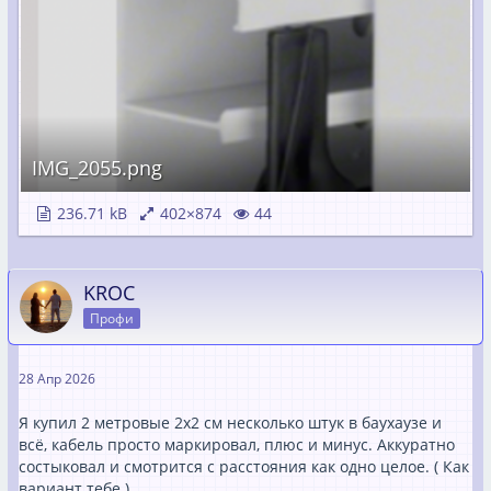
IMG_2055.png
236.71 kB
402×874
44
KROC
Профи
28 Апр 2026
Я купил 2 метровые 2х2 см несколько штук в баухаузе и
всё, кабель просто маркировал, плюс и минус. Аккуратно
состыковал и смотрится с расстояния как одно целое. ( Как
вариант тебе )…