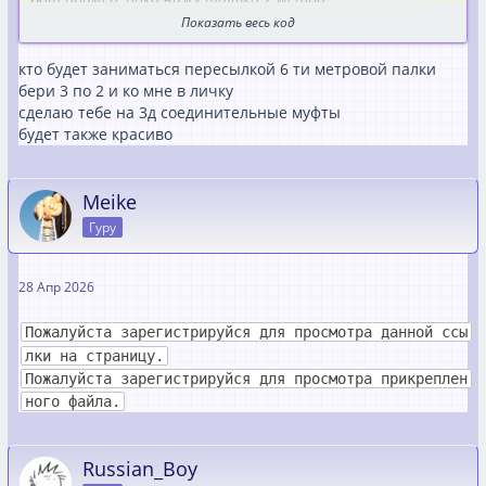
Показать весь код
Пожалуйста зарегистрируйся для просмотра данной
ссылки на страницу.
кто будет заниматься пересылкой 6 ти метровой палки
Или такой но тут максимум 5 метров
бери 3 по 2 и ко мне в личку
сделаю тебе на 3д соединительные муфты
Пожалуйста зарегистрируйся для просмотра данной
будет также красиво
ссылки на страницу.
Meike
Гуру
28 Апр 2026
Пожалуйста зарегистрируйся для просмотра данной ссы
лки на страницу.
Пожалуйста зарегистрируйся для просмотра прикреплен
ного файла.
Russian_Boy