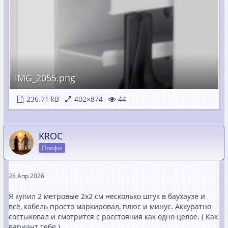
IMG_2055.png
236.71 kB
402×874
44
KROC
Профи
28 Апр 2026
Я купил 2 метровые 2х2 см несколько штук в баухаузе и
всё, кабель просто маркировал, плюс и минус. Аккуратно
состыковал и смотрится с расстояния как одно целое. ( Как
вариант тебе )…