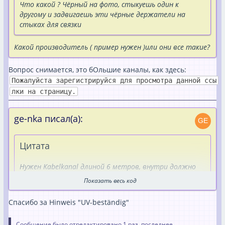
Что какой ? Чёрный на фото, стыкуешь один к
другому и задвигаешь эти чёрные держатели на
стыках для связки
Какой производитель ( пример нужен )или они все такие?
Вопрос снимается, это бОльшие каналы, как здесь:
Пожалуйста зарегистрируйся для просмотра данной ссы
лки на страницу.
ge-nka писал(а):
Цитата
Нужен Kabelkanal длиной 6 метров, внутри должно
быть разделение для проводов балконки плюс и
Показать весь код
минус.
Спасибо за Hinweis "UV-beständig"
Нету таких длинных, никто не делает.
Сообщение было отредактировано 1 раз, последнее