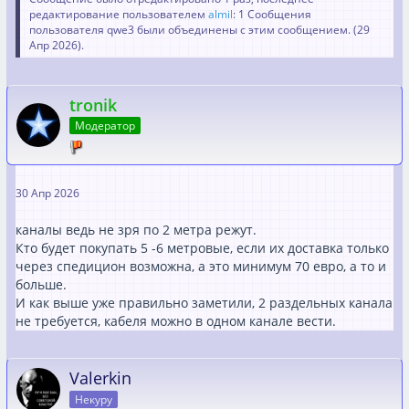
редактирование пользователем
almil
: 1 Сообщения
Зачем разделение? Это в начале 2000-х было такое
пользователя qwe3 были объединены с этим сообщением. (
29
правило, после того как кабель для ПФ по новой норме
Апр 2026
).
начали делать с двойной изоляцией это правило уже не
нужно.
tronik
Канал надо искать "UV-beständig" иначе через пять лет
Модератор
если не повезёт будет он на мелкие кусочки разлетатся
если дотронися.
Канал "UV-beständig" дорого ещё и поискать надо,
поэтому или трубы из метала или трубы для водостока
30 Апр 2026
из пластика в любом баумаркте должны быть.
каналы ведь не зря по 2 метра режут.
Можно ещё канал для клима анлаге они тоже "UV-
Кто будет покупать 5 -6 метровые, если их доставка только
beständig" и дорого помоему 25€ за метер.
через спедицион возможна, а это минимум 70 евро, а то и
больше.
И как выше уже правильно заметили, 2 раздельных канала
не требуется, кабеля можно в одном канале вести.
Valerkin
Некуру