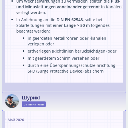
Um Wechselwirkungen zu vermeiden, sollten die
Plus-
und Minusleitungen voneinander getrennt
in Kanälen
verlegt werden.
In Anlehnung an die
DIN EN 62548
, sollte bei
Solarleitungen mit einer
Länge > 50 m
folgendes
beachtet werden:
in geerdeten Metallrohren oder -kanälen
verlegen oder
erdverlegen (Richtlinien berücksichtigen) oder
mit geerdetem Schirm versehen oder
durch eine Überspannungsschutzeinrichtung
SPD (Surge Protective Device) absichern
ШурикГ
Замыкатель
1 Май 2026