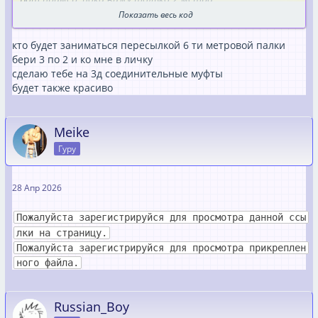
Показать весь код
Пожалуйста зарегистрируйся для просмотра данной
ссылки на страницу.
кто будет заниматься пересылкой 6 ти метровой палки
Или такой но тут максимум 5 метров
бери 3 по 2 и ко мне в личку
сделаю тебе на 3д соединительные муфты
Пожалуйста зарегистрируйся для просмотра данной
будет также красиво
ссылки на страницу.
Meike
Гуру
28 Апр 2026
Пожалуйста зарегистрируйся для просмотра данной ссы
лки на страницу.
Пожалуйста зарегистрируйся для просмотра прикреплен
ного файла.
Russian_Boy