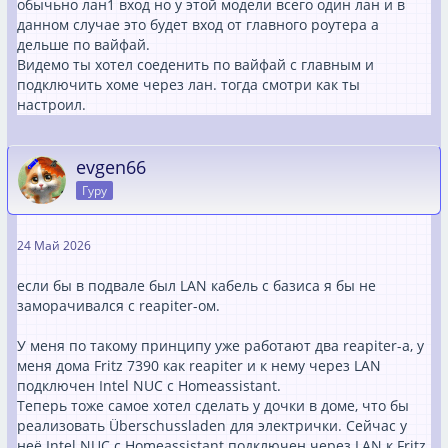
обычьно лан1 вход но у этой модели всего один лан и в
данном случае это будет вход от главного роутера а
дельше по вайфай.
Видемо ты хотел соеденить по вайфай с главным и
подключить хоме через лан. тогда смотри как ты
настроил.
evgen66
Гуру
24 Май 2026
если бы в подвале был LAN кабель с базиса я бы не
заморачивался с reapiter-ом.
У меня по такому принципу уже работают два reapiter-а, у
меня дома Fritz 7390 как reapiter и к нему через LAN
подключен Intel NUC с Homeassistant.
Теперь тоже самое хотел сделать у дочки в доме, что бы
реализовать Überschussladen для электрички. Сейчас у
неё Intel NUC с Homeassistant подключен через LAN к Fritz