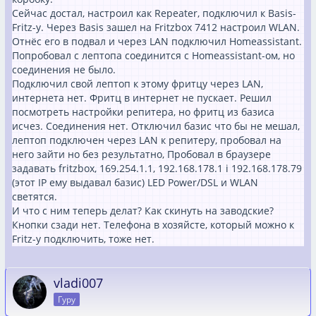
Сейчас достал, настроил как Repeater, подключил к Basis-
Fritz-у. Через Basis зашел на Fritzbox 7412 настроил WLAN.
Отнёс его в подвал и через LAN подключил Homeassistant.
Попробовал с лептопа соединится с Homeassistant-ом, но
соединения не было.
Подключил свой лептоп к этому фритцу через LAN,
интернета нет. Фритц в интернет не пускает. Решил
посмотреть настройки репитера, но фритц из базиса
исчез. Соединения нет. Отключил базис что бы не мешал,
лептоп подключен через LAN к репитеру, пробовал на
него зайти но без результатно, Пробовал в браузере
задавать fritzbox, 169.254.1.1, 192.168.178.1 i 192.168.178.79
(этот IP ему выдавал базис) LED Power/DSL и WLAN
светятся.
И что с ним теперь делат? Как скинуть на заводские?
Кнопки сзади нет. Телефона в хозяйсте, который можно к
Fritz-у подключить, тоже нет.
vladi007
Гуру