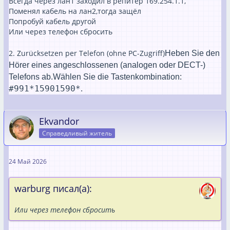
Всегда через лан1 заходил в репитер 169.254.1.1,
Поменял кабель на лан2,тогда защёл
Попробуй кабель другой
Или через телефон сбросить
2. Zurücksetzen per Telefon (ohne PC-Zugriff)
Heben Sie den
Hörer eines angeschlossenen (analogen oder DECT-)
Telefons ab.
Wählen Sie die Tastenkombination:
#991*15901590*
.
Ekvandor
Справедливый житель
24 Май 2026
warburg писал(а):
Или через телефон сбросить