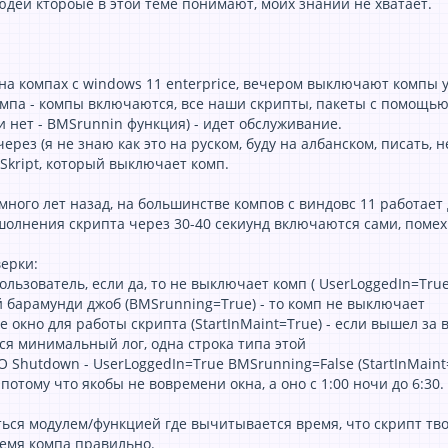
юдей ктороые в этой теме понимают, моих знаний не хватает.
на компах с windows 11 enterprice, вечером выключают компы у
омпа - компы включаются, все наши скрипты, пакеты с помощью 
 нет - BMSrunnin функция) - идет обслуживание.
ерез (я не знаю как это на руском, буду на албанском, писать, н
 Skript, который выключает комп.
ного лет назад, на большинстве компов с виндовс 11 работает д
шолнения скрипта через 30-40 секиунд включаются сами, помехи
верки:
ользователь, если да, то не выключает комп ( UserLoggedIn=True
й барамунди джоб (BMSrunning=True) - то комп не выключает
 окно для работы скрипта (StartInMaint=True) - если вышел за 
ся минимальный лог, одна строка типа этой
NO Shutdown - UserLoggedIn=True BMSrunning=False (StartInMaint
 потому что якобы не вовремени окна, а оно с 1:00 ночи до 6:30.
ься модулем/функцией где вычитывается время, что скрипт твор
емя компа правильно.