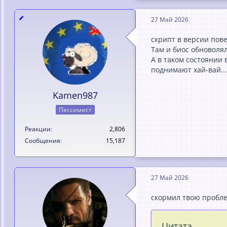
27 Май 2026
скрипт в версии пов
Там и биос обноволял
А в таком состоянии 
поднимают хай-вай...
Kamen987
Пессимист
Реакции
2,806
Сообщения
15,187
27 Май 2026
скормил твою пробле
Цитата