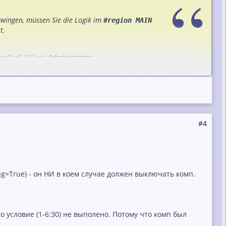
wingen, müssen Sie die Logik im
#region MAIN
t.
rShell ISE) als
Administrator
.
 Code.
#4
tion]::NoAction    $sActionOutput = "NO 
Srunning=$bJobIsRunning (StartInMaint=$b
g=True) - он НИ в коем случае должен выключать комп.
то условие (1-6:30) не выполено. Потому что комп был
ur wenn die baramundi-Installation (
)
BMSrunning