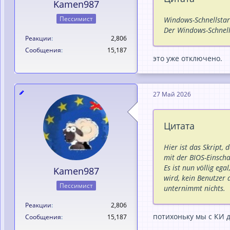
Kamen987
Пессимист
Windows-Schnellstar
Der Windows-Schnell
Реакции
2,806
Сообщения
15,187
это уже отключено.
27 Май 2026
Цитата
Hier ist das Skript,
mit der BIOS-Einschal
Es ist nun völlig eg
Kamen987
wird, kein Benutzer 
Пессимист
unternimmt nichts.
Реакции
2,806
потихоньку мы с КИ д
Сообщения
15,187