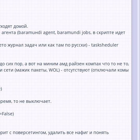
ходят домой.
агента (baramuнdi agent, baramundi jobs, в скрипте идет
ето журнал задач или как там по русски) - tasksheduler
о сих пор, а вот на миним амд райзен компах что то не то,
 сети (мажик пакеты, WOL) - отсутствуют (отключали комы
)
время, то не выключает.
=False)
ит с поверсетингом, удалить все нафиг и понять