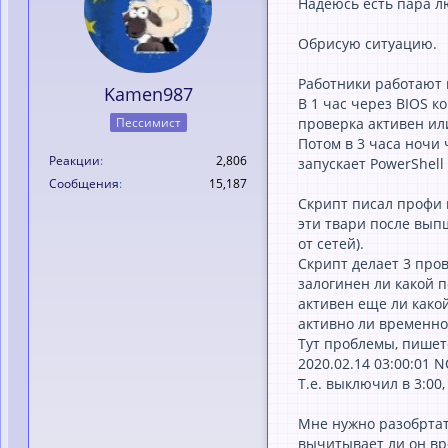
Надеюсь есть пара л
Обрисую ситуацию.
Работники работают 
Kamen987
В 1 час через BIOS к
Пессимист
проверка активен или
Потом в 3 часа ночи ч
Реакции
2,806
запускает PowerShell
Сообщения
15,187
Скрипт писал профи м
эти твари после вып
от сетей).
Скрипт делает 3 про
залогинен ли какой п
активен еще ли како
активно ли временное
Тут проблемы, пишет
2020.02.14 03:00:01 
Т.е. выключил в 3:00,
Мне нужно разобртат
вычитывает ли он вр