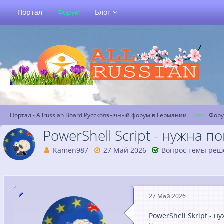
Портал
Форум
Блог
Портал - Allrussian Board Русскоязычный форум в Германии
Фор
PowerShell Script - нужна п
Kamen987
27 Май 2026
Вопрос темы реш
27 Май 2026
PowerShell Skript - 