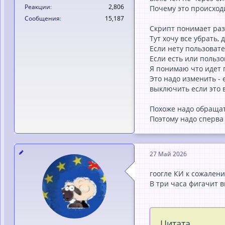
noch aktiv ist, wart
Реакции
2,806
Почему это происход
Сообщения
15,187
Исходный ко
Скрипт понимает раз
Тут хочу все убрать, 
Если нету пользовате
if ($bJ
Если есть или пользо
isionOu
Я понимаю что идет 
Это надо изменить - 
} else 
выключить если это в
}
Похоже надо обращат
Поэтому надо сперва
Was ändert sich dad
Wenn am nächsten Mo
2026.05.28 03:00
27 Май 2026
Wichtiger Hinweis
гоогле КИ к сожалени
Datenverlust-R
В три часа фигачит в
Benutzern um
Цитата