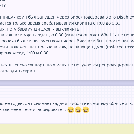
et das Skript weiterhin, um abgebrochene Installationen zu verhindern:
ит?
д
нницу - комп был запущен через Биос (подозреваю это Disable
дается только время срабатываания скрипта с 1:00 до 6:30.
ля, нету барамунди джоп - выключить.
obIsRunning) {     $Action=[ShutdownAction]::NoAction   
ватель или ждоп - ждет до 6:30 (кажется он ждет WhatIf - не пон
tput = "UserLoggedIn=$bUserLoggedIn BMSrunning=$bJobIsRu
провека был ли включен комп через биос или был просто включ
если включен, нет пользователя, не запущен джоп (msiexec тоже 
{    $Action=[ShutdownAction]::Shutdown    $sActionOutput
ремя между 1:00 и 6:30.
ься в Lenovo суппорт, но у меня не получается репродуцироват
 оталадить скрипт.
urch im Log?
rgen um 03:00 Uhr ein Benutzer angemeldet ist, lautet der Eintrag im
:01 Shutting Down - UserLoggedIn=True BMSrunning=False S
ю не годен, он понимает задачи, либо я не смог ему объяснить.
isiko:
Wenn Sie diese Änderung aktiv setzen, werden ungespeicherte Do
ыключене - все игнорировать...
 03:00 Uhr
ohne Vorwarnung geschlossen
und gehen verloren.