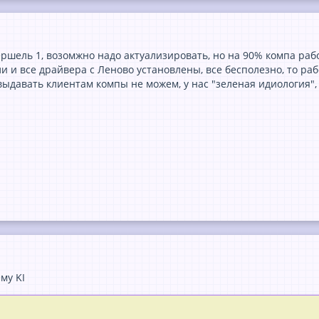
ершель 1, возомжно надо актуализировать, но на 90% компа раб
и и все драйвера с Леново установлены, все бесполезно, то рабо
выдавать клиентам компы не можем, у нас "зеленая идиология", 
му KI