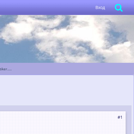
Вход
er.....
#1