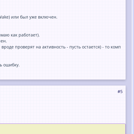
Wake) или был уже включен.
 $sActionOutput = "NO Shutdown"    $sDec
имаю как работает).
nning (StartInMaint=$bStartInMaint) - RE
ен.
вроде проверят на активность - пусть остается) - то комп
 = "Shutting Down"    $sDecisionOutput 
ь ошибку.
 Log zukünftig:
tartInMaint=False (FORCED SHUTDOWN)
#5
kumente (Word, Excel etc.) von angemeldeten