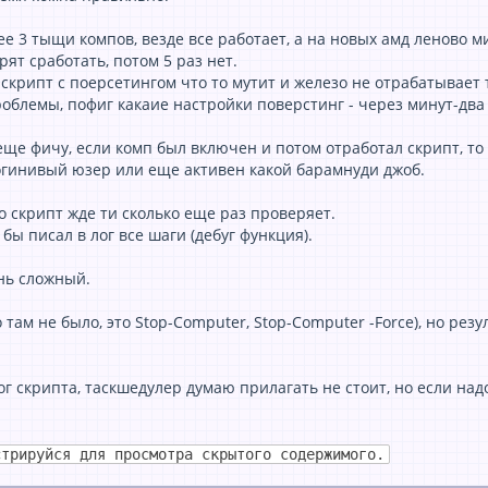
е 3 тыщи компов, везде все работает, а на новых амд леново м
рят сработать, потом 5 раз нет.
скрипт с поерсетингом что то мутит и железо не отрабатывает
роблемы, пофиг какаие настройки поверстинг - через минут-два 
еще фичу, если комп был включен и потом отработал скрипт, то
логинивый юзер или еще активен какой барамнуди джоб.
о скрипт жде ти сколько еще раз проверяет.
бы писал в лог все шаги (дебуг функция).
нь сложный.
о там не было, это Stop-Computer, Stop-Computer -Force), но резу
г скрипта, таскшедулер думаю прилагать не стоит, но если надо
стрируйся для просмотра скрытого содержимого.