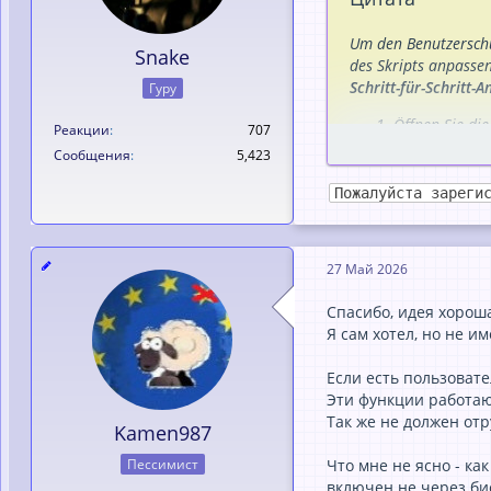
Um den Benutzersch
Snake
des Skripts anpassen
Schritt-für-Schritt-A
Гуру
Öffnen Sie di
Реакции
707
Suchen Sie n
Сообщения
5,423
Ersetzen Sie 
Пожалуйста зареги
Vorher (Original-Cod
Исходный ко
27 Май 2026
Спасибо, идея хороша
if ($bU
Я сам хотел, но не и
Shutdow
Если есть пользовате
Эти функции работаю
...
Так же не должен отр
Kamen987
Nachher (Geänderte
Пессимист
Что мне не ясно - ка
Ersetzen Sie den Abs
включен не через би