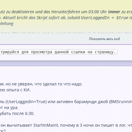
utz zu deaktivieren und das Herunterfahren um 03:00 Uhr
immer
zu erz
. Aktuell bricht das Skript sofort ab, sobald
is
UserLoggedIn = $true
nleitung
e Datei
in einem Texteditor (z. B. Notepad oder Powe
ZDV_Shutdown.ps1
Показать весь код
ach dem Block
(ca. Zeile 108).
# Aktionen festlegen
den dortigen
-Block durch den unten stehenden, neuen
if-elseif-else
стрируйся для просмотра данной ссылки на страницу.
e):
д
я, но не уверен, что зделал то что надо.
serLoggedIn -or $bJobIsRunning) {     $Action=[ShutdownAc
мею опыта с КИ.
n"    $sDecisionOutput = "UserLoggedIn=$bUserLoggedIn BM
ль (UserLoggedIn=True) или активен барамунди джоб (BMSrunnin
т на ура.
убать после 6:30.
r Code für erzwungenen Shutdown):
к он вычитывает StartInMaint, почему в 3 ночи он пишет в лог, ч
chnitt so, dass die Anmeldung des Benutzers komplett ignoriert wird. N
ос?