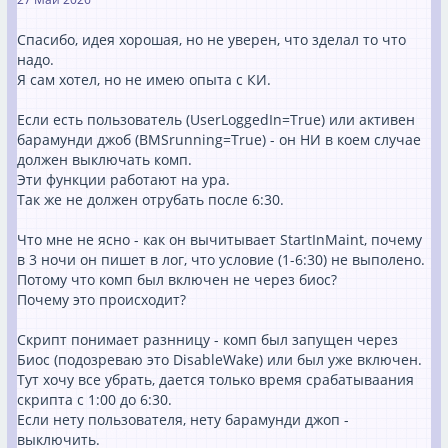
Vorher (Original-Code):
Спасибо, идея хорошая, но не уверен, что зделал то что
Исходный код
надо.
Я сам хотел, но не имею опыта с КИ.
if ($bUserLoggedIn -or $bJobIsRunning) 
Если есть пользователь (UserLoggedIn=True) или активен
{     $Action=[ShutdownAction]::NoActio
барамунди джоб (BMSrunning=True) - он НИ в коем случае
n    $sActionOutput = "NO Shutdown"    
должен выключать комп.
$sDecisionOutput = "UserLoggedIn=$bUser
Эти функции работают на ура.
LoggedIn BMSrunning=$bJobIsRunning (Sta
Так же не должен отрубать после 6:30.
Что мне не ясно - как он вычитывает StartInMaint, почему
...
в 3 ночи он пишет в лог, что условие (1-6:30) не выполено.
Потому что комп был включен не через биос?
Nachher (Geänderter Code für erzwungenen Shutdown):
Почему это происходит?
Ersetzen Sie den Abschnitt so, dass die Anmeldung des
Benutzers komplett ignoriert wird. Nur wenn die baramundi-
Скрипт понимает разнницу - комп был запущен через
Installation (
) noch aktiv ist, wartet das Skript
BMSrunning
Биос (подозреваю это DisableWake) или был уже включен.
weiterhin, um abgebrochene Installationen zu verhindern:
Тут хочу все убрать, дается только время срабатываания
скрипта с 1:00 до 6:30.
Исходный код
Если нету пользователя, нету барамунди джоп -
выключить.