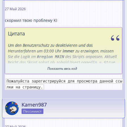
27 Май 2026
скормил твою проблему KI
Цитата
Um den Benutzerschutz zu deaktivieren und das
Herunterfahren um 03:00 Uhr
immer
zu erzwingen, müssen
Sie die Logik im
des Skripts anpassen. Aktuell
#region MAIN
bricht das Skript sofort ab, sobald
UserLoggedIn = $true
ist.
Показать весь код
Schritt-für-Schritt-Anleitung
Пожалуйста зарегистрируйся для просмотра данной ссы
Öffnen Sie die Datei
in einem
ZDV_Shutdown.ps1
лки на страницу.
Texteditor (z. B. Notepad oder PowerShell ISE) als
Administrator
.
Suchen Sie nach dem Block
# Aktionen festlegen
Kamen987
(ca. Zeile 108).
Пессимист
Ersetzen Sie den dortigen
-Block durch
if-elseif-else
den unten stehenden, neuen Code.
27 Май 2026