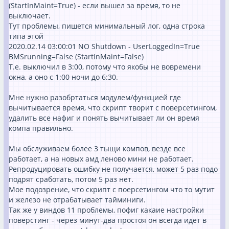
(StartInMaint=True) - если вышел за время, то не
выключает.
Тут проблемы, пишется минимальный лог, одна строка
типа этой
2020.02.14 03:00:01 NO Shutdown - UserLoggedIn=True
BMSrunning=False (StartInMaint=False)
Т.е. выключил в 3:00, потому что якобы не вовремени
окна, а оно с 1:00 ночи до 6:30.
Мне нужно разобртаться модулем/функцией где
вычитывается время, что скрипт творит с поверсетингом,
удалить все нафиг и понять вычитывает ли он время
компа правильно.
Мы обслуживаем более 3 тыщи компов, везде все
работает, а на новых амд леново мини не работает.
Репродуцировать ошибку не получается, может 5 раз подо
подрят сработать, потом 5 раз нет.
Мое подозрение, что скрипт с поерсетингом что то мутит
и железо не отрабатывает тайминиги.
Так же у виндов 11 проблемы, пофиг какаие настройки
поверстинг - через минут-два простоя он всегда идет в