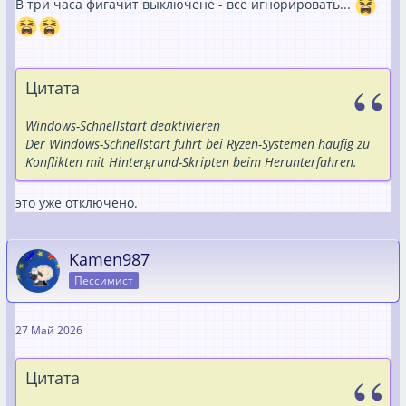
В три часа фигачит выключене - все игнорировать...
Wichtiger Hinweis
Datenverlust-Risiko:
Wenn Sie diese Änderung aktiv
setzen, werden ungespeicherte Dokumente (Word, Excel
etc.) von angemeldeten Benutzern um 03:00 Uhr
ohne
Цитата
Vorwarnung geschlossen
und gehen verloren.
Windows-Schnellstart deaktivieren
Der Windows-Schnellstart führt bei Ryzen-Systemen häufig zu
Konflikten mit Hintergrund-Skripten beim Herunterfahren.
это уже отключено.
Kamen987
Пессимист
27 Май 2026
Цитата