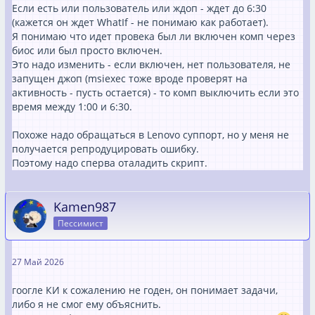
# Aktion festlegen (GEÄNDERT: Benutzera
Если есть или пользователь или ждоп - ждет до 6:30
(кажется он ждет WhatIf - не понимаю как работает).
if ($bJobIsRunning) {     $Action=[Shut
Я понимаю что идет провека был ли включен комп через
downAction]::NoAction    $sActionOutput 
биос или был просто включен.
= "NO Shutdown"    $sDecisionOutput = 
Это надо изменить - если включен, нет пользователя, не
"UserLoggedIn=$bUserLoggedIn BMSrunning
запущен джоп (msiexec тоже вроде проверят на
=$bJobIsRunning (StartInMaint=$bStartIn
активность - пусть остается) - то комп выключить если это
Maint) - REASON: BMS INSTALLATION RUNNI
время между 1:00 и 6:30.
} else {    $Action=[ShutdownAction]::S
Похоже надо обращаться в Lenovo суппорт, но у меня не
hutdown    $sActionOutput = "Shutting D
получается репродуцировать ошибку.
own"    $sDecisionOutput = "UserLoggedI
Поэтому надо сперва оталадить скрипт.
n=$bUserLoggedIn BMSrunning=$bJobIsRunn
ing StartInMaint=$bStartInMaint (FORCED 
Kamen987
}
Пессимист
Was ändert sich dadurch im Log?
Wenn am nächsten Morgen um 03:00 Uhr ein Benutzer
27 Май 2026
angemeldet ist, lautet der Eintrag im Log zukünftig:
2026.05.28 03:00:01 Shutting Down -
гоогле КИ к сожалению не годен, он понимает задачи,
UserLoggedIn=True BMSrunning=False
либо я не смог ему объяснить.
StartInMaint=False (FORCED SHUTDOWN)