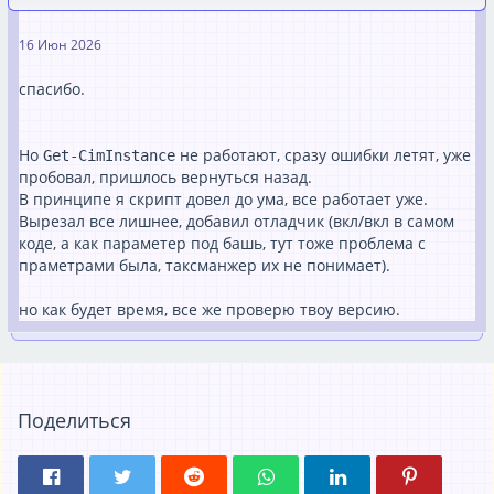
16 Июн 2026
спасибо.
Но
не работают, сразу ошибки летят, уже
Get-CimInstance
пробовал, пришлось вернуться назад.
В принципe я скрипт довел до ума, все работает уже.
Вырезал все лишнее, добавил отладчик (вкл/вкл в самом
коде, а как параметер под башь, тут тоже проблема с
праметрами была, таксманжер их не понимает).
но как будет время, все же проверю твоу версию.
    $timestamp = Get-Date -Format "yyyy/M
Поделиться
    $logDirectory = Split-Path -Path $LogF
    if (-not [string]::IsNullOrWhiteSpace