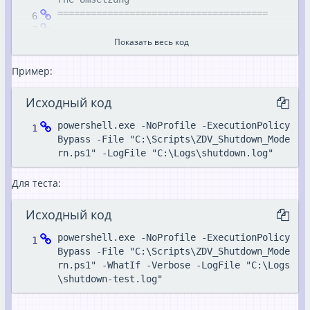
Показать весь код
1. Wenn Benutzer angemeldet ist -> kein Sh
Пример:
2. Wenn BMSRunAs.exe oder msiexec.exe läuf
Исходный код
3. Wenn -ignoreStartTime gesetzt ist -> Sh
powershell.exe -NoProfile -ExecutionPolicy 
Bypass -File "C:\Scripts\ZDV_Shutdown_Mode
4. Wenn Startzeit im Wartungsfenster liegt 
rn.ps1" -LogFile "C:\Logs\shutdown.log"
Для теста:
Исходный код
powershell.exe -NoProfile -ExecutionPolicy 
Bypass -File "C:\Scripts\ZDV_Shutdown_Mode
rn.ps1" -WhatIf -Verbose -LogFile "C:\Logs
\shutdown-test.log"
    [string]$LogFile = "$PSScriptRoot\shut