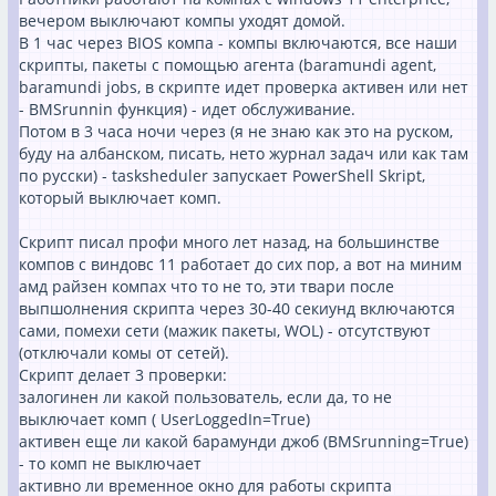
вечером выключают компы уходят домой.
В 1 час через BIOS компа - компы включаются, все наши
скрипты, пакеты с помощью агента (baramuнdi agent,
baramundi jobs, в скрипте идет проверка активен или нет
- BMSrunnin функция) - идет обслуживание.
Потом в 3 часа ночи через (я не знаю как это на руском,
буду на албанском, писать, нето журнал задач или как там
по русски) - tasksheduler запускает PowerShell Skript,
который выключает комп.
Скрипт писал профи много лет назад, на большинстве
компов с виндовс 11 работает до сих пор, а вот на миним
амд райзен компах что то не то, эти твари после
выпшолнения скрипта через 30-40 секиунд включаются
сами, помехи сети (мажик пакеты, WOL) - отсутствуют
(отключали комы от сетей).
Скрипт делает 3 проверки:
залогинен ли какой пользователь, если да, то не
выключает комп ( UserLoggedIn=True)
активен еще ли какой барамунди джоб (BMSrunning=True)
- то комп не выключает
активно ли временное окно для работы скрипта