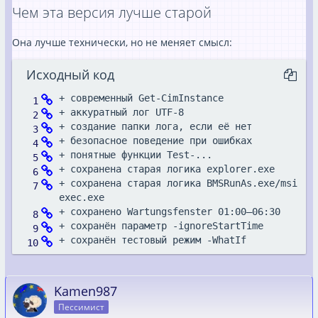
Чем эта версия лучше старой
Она лучше технически, но не меняет смысл:
Исходный код
# Allgemeines Wartungsfenster von 01:00 bi
# Annahme: Systemstart in diesem Fenster e
+ сохранена старая логика BMSRunAs.exe/msi
[TimeSpan]$MaintStartTime = [TimeSpan]::Pa
[TimeSpan]$MaintEndTime   = [TimeSpan]::Pa
+ сохранён тестовый режим -WhatIf
# Prozesse, die einen Shutdown verhindern 
Kamen987
Пессимист