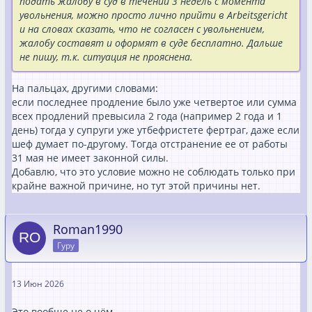
подать жалобу в суд в течении 3 недель с момента
увольнения, можно просто лично прийти в Arbeitsgericht
и на словах сказать, что не согласен с увольнением,
жалобу составят и оформят в суде бесплатно. Дальше
не пишу, т.к. ситуация не прояснена.
На пальцах, другими словами:
если последнее продление было уже четвертое или сумма
всех продлений превысила 2 года (например 2 года и 1
день) тогда у супруги уже утбефристете фертраг, даже если
шеф думает по-другому. Тогда отстранение ее от работы
31 мая не имеет законной силы.
Добавлю, что это условие можно не соблюдать только при
крайне важной причине, но тут этой причины нет.
Roman1990
Гуру
13 Июн 2026
Это вообще не о чём.