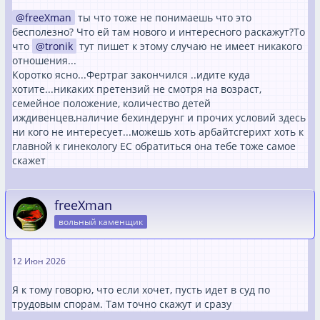
freeXman
ты что тоже не понимаешь что это
бесполезно? Что ей там нового и интересного раскажут?То
что
tronik
тут пишет к этому случаю не имеет никакого
отношения...
Коротко ясно...Фертраг закончился ..идите куда
хотите...никаких претензий не смотря на возраст,
семейное положение, количество детей
иждивенцев,наличие бехиндерунг и прочих условий здесь
ни кого не интересует...можешь хоть арбайтсгерихт хоть к
главной к гинекологу ЕС обратиться она тебе тоже самое
скажет
freeXman
вольный каменщик
12 Июн 2026
Я к тому говорю, что если хочет, пусть идет в суд по
трудовым спорам. Там точно скажут и сразу