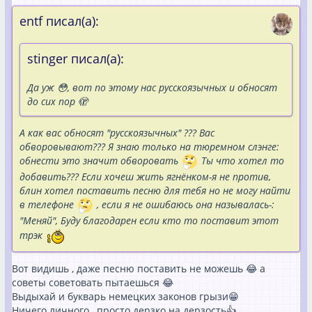
entf писал(а):
stinger писал(а):
Да уж 😳, вот по этому нас русскоязычных и обносят
до сих пор 🫣
А как вас обносят "русскоязычных" ??? Вас
обворовывают??? Я знаю только на тюремном слэнге:
обнести это значит обворовать
Ты что хотел то
добавить??? Если хочеш жить ягнёнком-я не против,
блин хотел поставить песню для тебя но не могу найти
в телефоне
, если я не ошибаюсь она называлась-:
"Меняй", Буду благодарен если кто то поставит этот
трэк
Вот видишь , даже песню поставить не можешь 😂 а
советы советовать пытаешься 😂
Выдыхай и букварь немецких законов грызи😁
Ничего личного , просто дерзко на дерзость👍