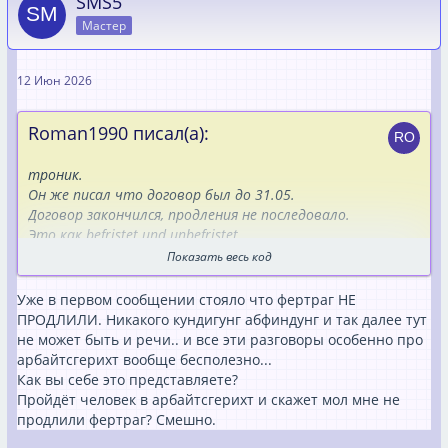
SMS5
Мастер
12 Июн 2026
Roman1990 писал(а):
троник.
Он же писал что договор был до 31.05.
Договор закончился, продления не последовало.
Это как befristet und unbefristet.
Если не дали unbefristet или не продлили, значит надо
Показать весь код
идти домой.
Или я что-то не понимаю.
Уже в первом сообщении стояло что фертраг НЕ
Где он писал что unbefristet Vertrag?
ПРОДЛИЛИ. Никакого кундигунг абфиндунг и так далее тут
не может быть и речи.. и все эти разговоры особенно про
арбайтсгерихт вообще бесполезно...
Как вы себе это представляете?
Пройдёт человек в арбайтсгерихт и скажет мол мне не
продлили фертраг? Смешно.