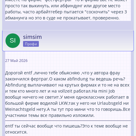
просто так выкинуть, или абфиндунг или другое место
работы, часто арбайтгебер пытается "соскочить" через 3
абманунга но это в суде не прокатывает, проверенно.
simsim
Профи
27 Май 2026
Дорогой entf ,лично тебе обьясняю ,что у автора фрау
закончился фертраг.О каком abfindung ты ведешь речь?
Abfindung выплачивают на крутых фирмах и то не на всех
и тем кто много лет и на vollzeit работал.На mini Job
вообще ничего не светит.У меня одноклассник работает в
большой фирме водилой LKW,так у него ни Urlaubsgeld ни
Weinachtsgeld нету.А ты тут про мини что то говоришь.Все
участники темы все правильно изложили.
entf ты сейчас вообще что пишешь?Это к теме вообще не
относится.