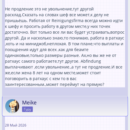
Не продление это не увольнение,тут другой
расклад.Сказать на словах шеф все может,к делу не
пришьёшь. Работая от Reinigungsfirma всегда можно идти
к шефу и просить работу в другом месте,у них точек
достаточно. Вот только все ли вас будет устраивать,вопрос
другой. Да и насколько знаю,то понимаю, работа в ратхаус
,хоть и на миниджоб,неплохая. В том плане,что выплаты и
поощрения идут для всех ,как для беамте
одинаковые,только размеры разные. Ах,но вы же не от
ратхаус самого работаете,тут другое. Abfindung
выплачивают ,если увольнение.,а тут не продление.И все
же,если жена 8 лет на одном месте,может стоит
поговорить в ратхаус с кем то в вас
заинтересованным.,может переймут на прямую?
Meike
Гуру
28 Май 2026