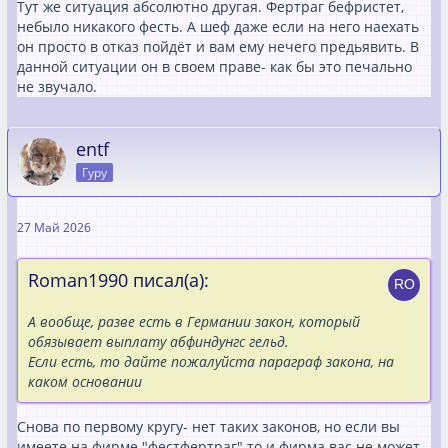
Тут же ситуация абсолютно другая. Фертраг бефристет,
небыло никакого фесть. А шеф даже если на него наехать
он просто в отказ пойдёт и вам ему нечего предьявить. В
данной ситуации он в своем праве- как бы это печально
не звучало.
entf
Гуру
27 Май 2026
Roman1990 писал(а):
А вообще, разве есть в Германии закон, который
обязывает выплату абфиндунгс гельд.
Если есть, то дайте пожалуйста параграф закона, на
каком основании
Снова по первому кругу- нет таких законов, но если вы
имеете на фирме "фестфертраг" то и фирма вас не может