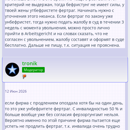
критерий не выдержан, тогда бефристунг не имеет силы, у
твоей жены утбефристете фертраг. Начинать нужно с
уточнения этого нюанса. Если фертраг по закону уже
унбефристет, тогда нужно подать жалобу в суд в течении 3
недель с момента увольнения, можно просто лично
прийти в Arbeitsgericht и на словах сказать, что не
согласен с увольнением, жалобу составят и оформят в суде
бесплатно. Дальше не пишу, т.к. ситуация не прояснена.
tronik
Модератор
12 Июн 2026
если фирма с продлением опоздала хотя бы на один день,
то это уже унбефритете фертраг. С инвалидностью 50 % и
больше вообще уже без согласия ферзоргунгамт нельзя.
Вероятно именно по этой причине фирма пытается еще
успеть не продлить фертраг, т.к. инвалида очень трудно