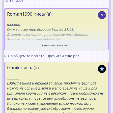
13 Июн 2026
Roman1990 писал(а):
троник.
Он же писал что договор был до 31.05.
Договор закончился, продления не последовало.
Это как befristet und unbefristet.
Если не дали unbefristet или не продлили, значит надо
Показать весь код
идти домой.
Или я что-то не понимаю.
и я в общем то про это. Прочитай еще раз.
Где он писал что unbefristet Vertrag?
tronik писал(а):
............
Единственная и важная зацепка, продлять фертраг
можно не больше 2 лет и в это время не чаще 3 раз.
Если этот критерий не выдержан, тогда бефристунг не
имеет силы, у твоей жены утбефристете фертраг.
Начинать нужно с уточнения этого нюанса. Если
фертраг по закону уже унбефристет, тогда нужно