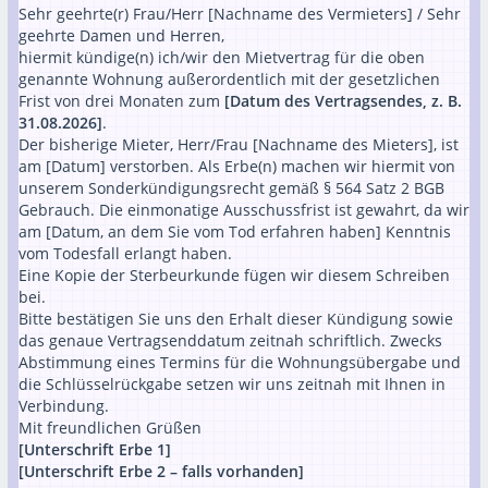
Sehr geehrte(r) Frau/Herr [Nachname des Vermieters] / Sehr
geehrte Damen und Herren,
hiermit kündige(n) ich/wir den Mietvertrag für die oben
genannte Wohnung außerordentlich mit der gesetzlichen
Frist von drei Monaten zum
[Datum des Vertragsendes, z. B.
31.08.2026]
.
Der bisherige Mieter, Herr/Frau [Nachname des Mieters], ist
am [Datum] verstorben. Als Erbe(n) machen wir hiermit von
unserem Sonderkündigungsrecht gemäß § 564 Satz 2 BGB
Gebrauch. Die einmonatige Ausschussfrist ist gewahrt, da wir
am [Datum, an dem Sie vom Tod erfahren haben] Kenntnis
vom Todesfall erlangt haben.
Eine Kopie der Sterbeurkunde fügen wir diesem Schreiben
bei.
Bitte bestätigen Sie uns den Erhalt dieser Kündigung sowie
das genaue Vertragsenddatum zeitnah schriftlich. Zwecks
Abstimmung eines Termins für die Wohnungsübergabe und
die Schlüsselrückgabe setzen wir uns zeitnah mit Ihnen in
Verbindung.
Mit freundlichen Grüßen
[Unterschrift Erbe 1]
[Unterschrift Erbe 2 – falls vorhanden]