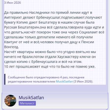
3 Июн 2026
Да правильно Наследники по прямой линии идут в
Амтгерихт делают Ербенаусшлаг,подписывают,получают
бумагу Копию дают Бештатеру в нашем случае была
Русская Бештатерин,она всё сделала,говорила куда идти и
что делатъ,насчёт похорон тоже она через Социаламт всё
сделала,мы только доплатили немного ей получили
Квитунг от неё и всё,человек получал дацу к Пенсии
Вонгелд.
Насчёт квартиры можно было что угодно взять,но мы
ничего не брали,потом отдали Хаусмастеру ключи он
сделал копию с Ербенаусшлага и всё на этом.
10 лет прошло,может ещё что то было не помню уже.
Сообщение было отредактировано 4 раз, последнее
редактирование пользователем
MusikSatfan
(
3 Июн 2026
).
MusikSatfan
Металист