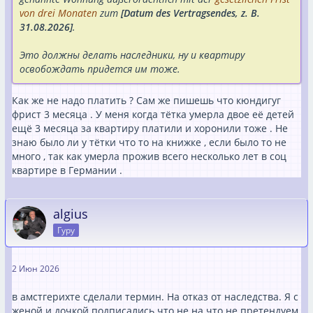
von drei Monaten
zum
[Datum des Vertragsendes, z. B.
31.08.2026]
.
Это должны делать наследники, ну и квартиру
освобождать придется им тоже.
Как же не надо платить ? Сам же пишешь что кюндигуг
фрист 3 месяца . У меня когда тётка умерла двое её детей
ещё 3 месяца за квартиру платили и хоронили тоже . Не
знаю было ли у тётки что то на книжке , если было то не
много , так как умерла прожив всего несколько лет в соц
квартире в Германии .
algius
Гуру
2 Июн 2026
в амстгерихте сделали термин. На отказ от наследства. Я с
женой и дочкой подписались что не на что не претендуем.