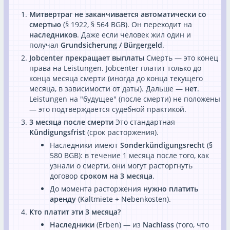
Митвертраг не заканчивается автоматически со
смертью
(§ 1922, § 564 BGB). Он переходит на
наследников
. Даже если человек жил один и
получал
Grundsicherung / Bürgergeld
.
Jobcenter прекращает выплаты
Смерть — это конец
права на Leistungen. Jobcenter платит только до
конца месяца смерти (иногда до конца текущего
месяца, в зависимости от даты). Дальше —
нет
.
Leistungen на "будущее" (после смерти) не положены
— это подтверждается судебной практикой.
3 месяца после смерти
Это стандартная
Kündigungsfrist
(срок расторжения).
Наследники имеют
Sonderkündigungsrecht
(§
580 BGB): в течение 1 месяца после того, как
узнали о смерти, они могут расторгнуть
договор
сроком на 3 месяца
.
До момента расторжения
нужно платить
аренду
(Kaltmiete + Nebenkosten).
Кто платит эти 3 месяца?
Наследники
(Erben) — из
Nachlass
(того, что