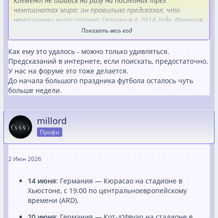
Клемент не ошибся ни разу на последних трех
чемпионатах мира: он правильно предсказал, что
чемпионами мира станут Германия в 2014 году, Франция
в 2018 году и Аргентина в 2022 году. Теперь Клемент
Показать весь код
подсчитал, кто должен победить в 2026 году, и пришёл
к неожиданному результату.
Как ему это удалось - можно только удивляться.
Предсказаний в интернете, если поискать, предостаточно.
Согласно его модели, Нидерланды выиграют
У нас на форуме это тоже делается.
предстоящий чемпионат мира по футболу. «Я был
До начала большого праздника футбола осталось чуть
немного удивлен», — сказал Клемент телеканалу «SBS
больше недели.
News». Особенно потому, что, согласно симуляции, у
голландцев будет «очень, очень сложный путь к финалу»
через Марокко, Канаду, Францию, Испанию и, наконец,
millord
Португалию в финале.
Профи
Переведено с помощью DeepL.com (бесплатная версия)
Пожалуйста зарегистрируйся для просмотра данной
2 Июн 2026
ссылки на страницу.
14 июня
: Германия — Кюрасао на стадионе в
Хьюстоне, с 19:00 по центральноевропейскому
времени (ARD).
20 июня
: Германия — Кот-д’Ивуар на стадионе в