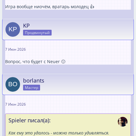
Игра вообще ниочём, вратарь молодец 👍
KP
Продвинутый
7 Июн 2026
Вопрос, что будет с Neuer 🙁
borlants
Мастер
7 Июн 2026
Spieler писал(а):
Как ему это удалось - можно только удивляться.