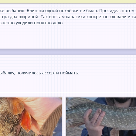
чке рыбачил. Блин ни одной поклёвки не было. Просидел, пото
ра два шириной. Так вот там карасики конкретно клевали и са
конечно уходили понятно дело
ыбалку, получилось ассорти поймать.