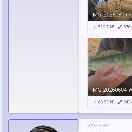
IMG_20260309_
510.7 kB
576
IMG-20260604-W
83.53 kB
943
5 Июн 2026