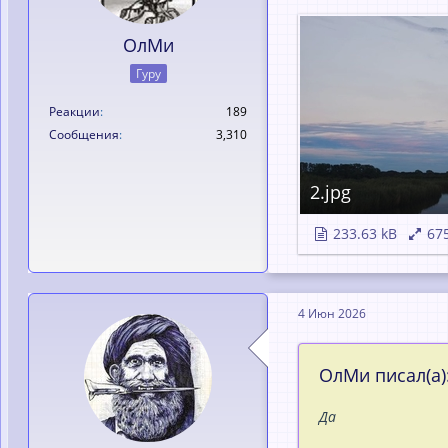
ОлМи
Гуру
Реакции
189
Сообщения
3,310
2.jpg
233.63 kB
67
4 Июн 2026
ОлМи писал(а)
Да