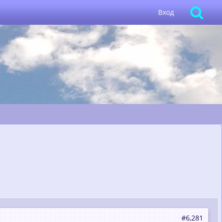
Вход
#6,281