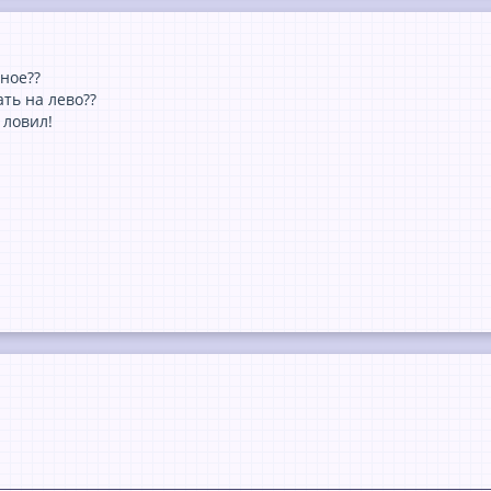
ное??
ть на лево??
 ловил!