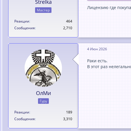
Strelka
Лицензию где покупа
Мастер
Реакции
464
Сообщения
2,710
4 Июн 2026
Раки есть.
В этот раз нелегаль
ОлМи
Гуру
Реакции
189
Сообщения
3,310