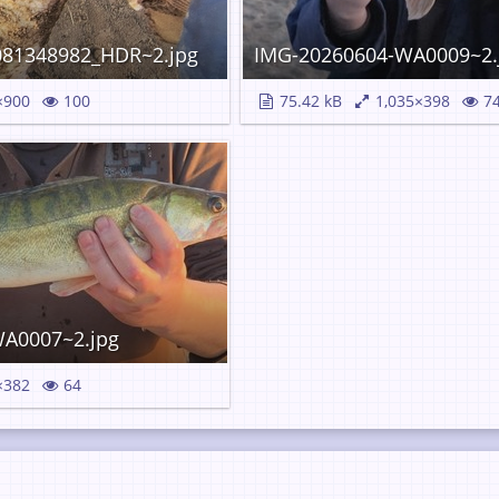
081348982_HDR~2.jpg
IMG-20260604-WA0009~2.
×900
100
75.42 kB
1,035×398
7
A0007~2.jpg
×382
64