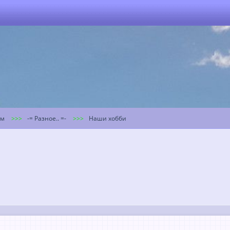
ум
-= Разное.. =-
Наши хобби
й