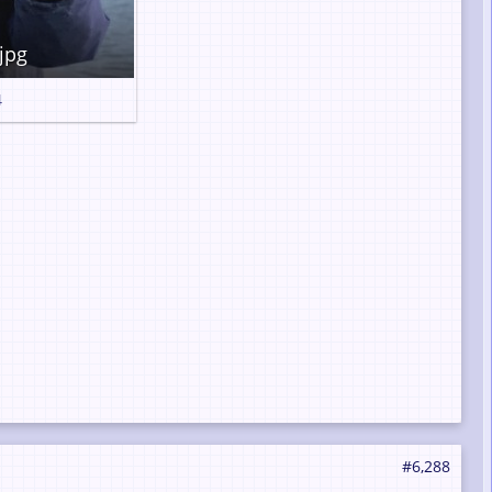
jpg
4
#6,288