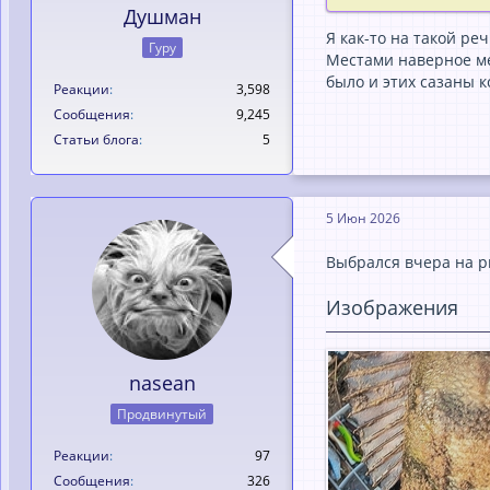
Душман
Я как-то на такой ре
Гуру
Местами наверное мет
было и этих сазаны 
Реакции
3,598
Сообщения
9,245
Статьи блога
5
5 Июн 2026
Выбрался вчера на р
Изображения
nasean
Продвинутый
Реакции
97
Сообщения
326