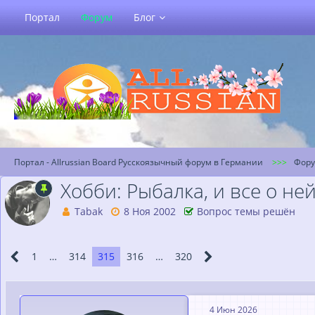
Портал
Форум
Блог
Портал - Allrussian Board Русскоязычный форум в Германии
Фор
Хобби: Рыбалка, и все о не
Tabak
8 Ноя 2002
Вопрос темы решён
1
…
314
315
316
…
320
4 Июн 2026