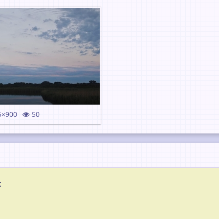
5×900
50
: