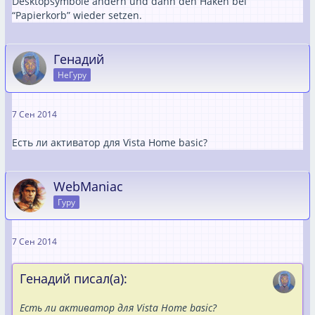
Desktopsymbole ändern und dann den Haken bei
“Papierkorb” wieder setzen.
Генадий
НеГуру
7 Сен 2014
Есть ли активатор для Vista Home basic?
WebManiac
Гуру
7 Сен 2014
Генадий писал(а):
Есть ли активатор для Vista Home basic?