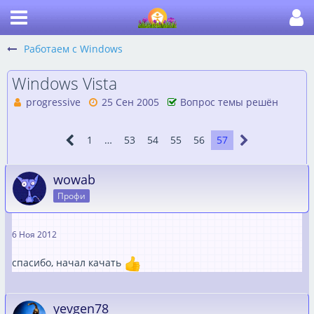
Работаем с Windows
Windows Vista
progressive
25 Сен 2005
Вопрос темы решён
1
…
53
54
55
56
57
wowab
Профи
6 Ноя 2012
спасибо, начал качать
yevgen78