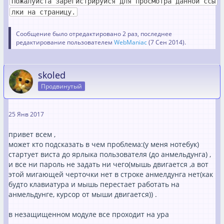
Пожалуйста зарегистрируйся для просмотра данной ссы
лки на страницу.
Сообщение было отредактировано 2 раз, последнее
редактирование пользователем
WebManiac
(
7 Сен 2014
).
skoled
Продвинутый
25 Янв 2017
привет всем ,
может кто подсказать в чем проблема:(у меня нотебук)
стартует виста до ярлыка пользователя (до анмельдунга) ,
и все ни пароль не задать ни чего(мышь двигается ,а вот
этой мигающей черточки нет в строке анмелдунга нет(как
будто клавиатура и мышь перестает работать на
анмельдунге, курсор от мыши двигается)) .
в незащищенном модуле все проходит на ура