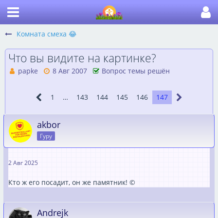
Комната смеха 😂
Что вы видите на картинке?
papke
8 Авг 2007
Вопрос темы решён
1
…
143
144
145
146
147
akbor
Гуру
2 Авг 2025
Кто ж его посадит, он же памятник! ©
Andrejk