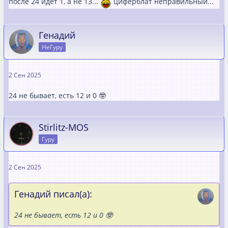
после 24 идет 1, а не 13...
циферблат неправильный...
Генадий
НеГуру
2 Сен 2025
24 не бывает, есть 12 и 0 🤓
Stirlitz-MOS
Гуру
2 Сен 2025
Генадий писал(а):
24 не бывает, есть 12 и 0 🤓