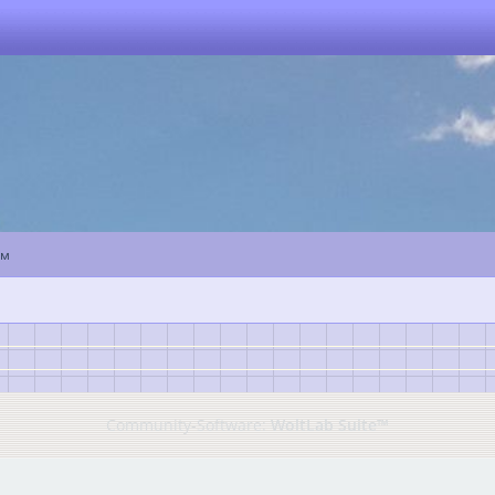
ум
Community-Software:
WoltLab Suite™