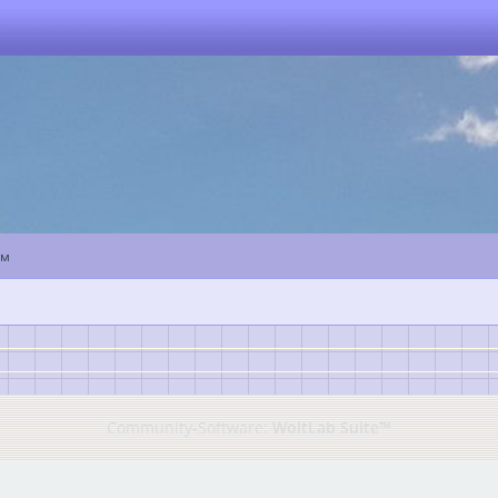
ум
Community-Software:
WoltLab Suite™