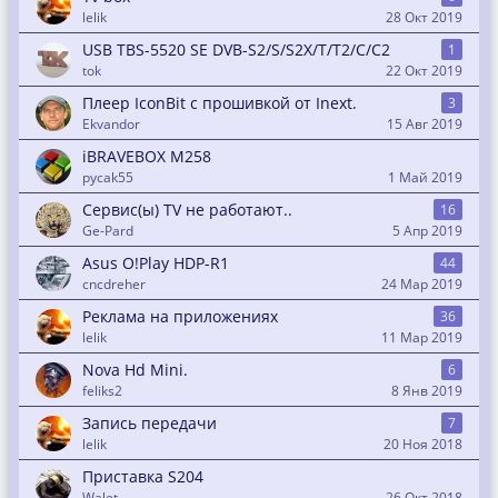
lelik
28 Окт 2019
USB TBS-5520 SE DVB-S2/S/S2X/T/T2/C/C2
1
tok
22 Окт 2019
Плеер IconBit с прошивкой от Inext.
3
Ekvandor
15 Авг 2019
iBRAVEBOX M258
pycak55
1 Май 2019
Сервис(ы) TV не работают..
16
Ge-Pard
5 Апр 2019
Asus O!Play HDP-R1
44
cncdreher
24 Мар 2019
Реклама на приложениях
36
lelik
11 Мар 2019
Nova Hd Mini.
6
feliks2
8 Янв 2019
Запись передачи
7
lelik
20 Ноя 2018
Приставка S204
Walet.
26 Окт 2018