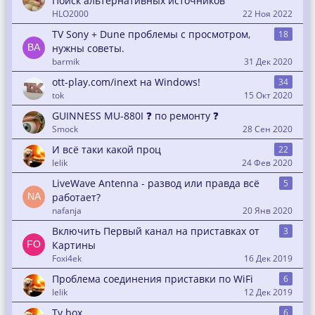
Поиск альтернативных источников
HLO2000
22 Ноя 2022
TV Sony + Dune проблемы с просмотром,
18
нужны советы.
barmik
31 Дек 2020
ott-play.com/inext на Windows!
34
tok
15 Окт 2020
GUINNESS MU-880I ❓ по ремонту ❓
Smock
28 Сен 2020
И всё таки какой проц
22
lelik
24 Фев 2020
LiveWave Antenna - развод или правда всё
5
работает?
nafanja
20 Янв 2020
Включить Первый канал на приставках от
3
Картины
Foxi4ek
16 Дек 2019
Проблема соединения приставки по WiFi
6
lelik
12 Дек 2019
Tv box
6