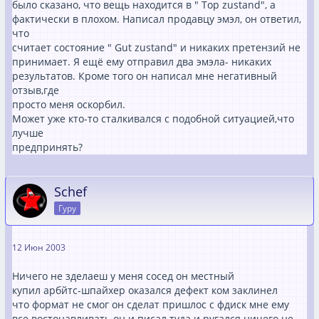
было сказано, что вещь находится в " Top zustand", а
фактически в плохом. Написал продавцу эмэл, он ответил,
что
считает состояние " Gut zustand" и никаких претензий не
принимает. Я ещё ему отправил два эмэла- никаких
результатов. Кроме того он написал мне негативный
отзыв,где
просто меня оскорбил.
Может уже кто-то сталкивался с подобной ситуацией,что
лучше
предпринять?
Schef
Гуру
12 Июн 2003
Ничего не зделаеш у меня сосед он местный
купил арбйтс-шпайхер оказался дефект ком заклинел
что формат не смог он сделат пришлос с фдиск мне ему
все востонавливать он и писал туда и ругался ничего не