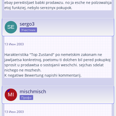
ebay pere4isljaet babki prodawzu. no ja esche ne polzowalsja
etoj funkziej, nebylo sereznyx pokupok.
sergo3
Участник
13 Июн 2003
Harakteristika "Top Zustand" po nemetskim zakonam ne
jawljaetsa konkretnoj, poetomu ti dolzhen bil pered pokupkoj
sprosit u prodawtsa o sostojanii weschchi. sejchas sdelat
nichego ne mozhesh.
K negatiwe Bewertung napishi kommentarij.
mischmisch
Профи
13 Июн 2003