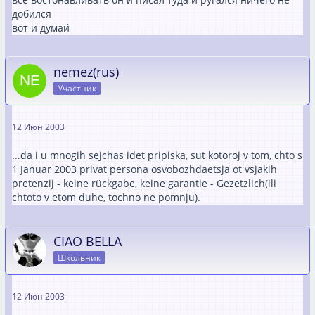
добился
вот и думай
nemez(rus)
Участник
12 Июн 2003
...da i u mnogih sejchas idet pripiska, sut kotoroj v tom, chto s
1 Januar 2003 privat persona osvobozhdaetsja ot vsjakih
pretenzij - keine rückgabe, keine garantie - Gezetzlich(ili
chtoto v etom duhe, tochno ne pomnju).
CIAO BELLA
Школьник
12 Июн 2003