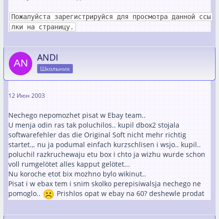
Пожалуйста зарегистрируйся для просмотра данной ссы
лки на страницу.
ANDI
Школьник
12 Июн 2003
Nechego nepomozhet pisat w Ebay team..
U menja odin ras tak poluchilos.. kupil dbox2 stojala
softwarefehler das die Original Soft nicht mehr richtig
startet.,. nu ja podumal einfach kurzschlisen i wsjo.. kupil..
poluchil razkruchewaju etu box i chto ja wizhu wurde schon
voll rumgelötet alles kapput gelötet...
Nu koroche etot bix mozhno bylo wikinut..
Pisat i w ebax tem i snim skolko perepisiwalsja nechego ne
pomoglo..
Prishlos opat w ebay na 60? deshewle prodat