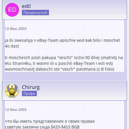
edil
Продвинутый
12 Июн 2003
ja bi swesalsja s eBay-Team apischie wsö kak bilo i moschet
4o dast
ti moschesch posli pakupa "veschi" ischo 90 dnej smatretj na
etu Strani4ku, ti wasmi iö u paschli eBay-Team i esli estj
wasmoschnastj dakaschi sto "vesch" palomana (z.B Foto)
Chirurg
Профи
12 Июн 2003
что-бы иметь представление о своих прaвах
советую закляни сюда §433-§453 BGB