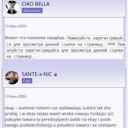
CIAO BELLA
Школьник
12 Июн 2003
Может что полезное наидёшь
Пожалуйста зарегистрируй
или
ся для просмотра данной ссылки на страницу.
Пож
алуйста зарегистрируйся для просмотра данной ссылки
.
на страницу.
SANTE-x-NIC
Гуру
13 Июн 2003
ebay -- bolshoe risiko!ni raz stalkiwalsja, lu4she tak zhe
prodaj. i w ebay sej4as wweli wrobe nowuju funkziju: pri
pokupke towara ty pere4isyljaesh babki na ebay i posle
twoego podtwerzhdenija o polu4enii towara i ee sostojanii