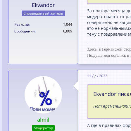
Ekvandor
За полтора месяца д
Справедливый житель
модератора в этот ра
совершенно не зацик
Реакции
1,044
это не нормальным,ко
Сообщения
6,009
тему с поздравление
Здесь, в Германской ст
Но,душа моя осталась в 
11 Дек 2023
Ekvandor писал
Нет времени,напиш
almil
А где в правилах фор
Модератор