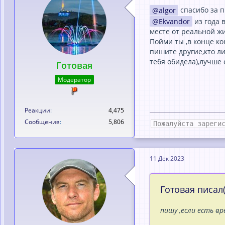
algor
спасибо за 
Ekvandor
из года 
месте от реальной жи
Пойми ты ,в конце ко
пишите другие,кто ли
тебя обидела),лучше 
Готовая
Модератор
Реакции
4,475
Сообщения
5,806
Пожалуйста зареги
11 Дек 2023
Готовая писал(
пишу ,если есть вр