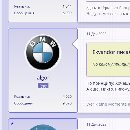
Реакции
1,044
Здесь, в Германской ст
Сообщения
6,009
Но,душа моя осталась в 
11 Дек 2023
Ekvandor писал
По какому принци
algor
По принципу: Хочешь 
Гуру
А ещё. Никто, никому
Реакции
4,020
Сообщения
9,070
Wer kleine Momente a
11 Дек 2023