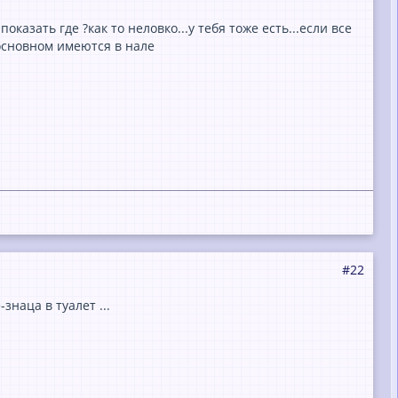
оказать где ?как то неловко...у тебя тоже есть...если все
 основном имеются в нале
#22
знаца в туалет ...