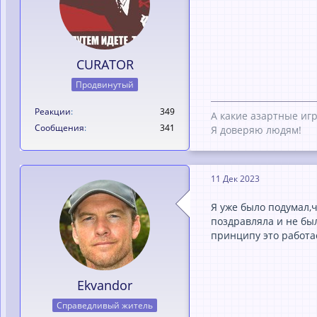
CURATOR
Продвинутый
Реакции
349
А какие азартные иг
Сообщения
341
Я доверяю людям!
11 Дек 2023
Я уже было подумал,
поздравляла и не бы
принципу это работае
Ekvandor
Справедливый житель