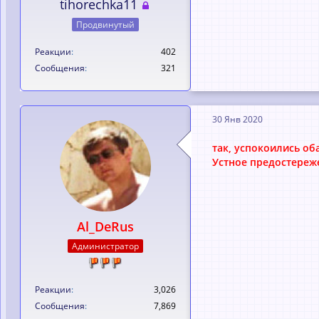
tihorechka11
Продвинутый
Реакции
402
Сообщения
321
30 Янв 2020
так, успокоились оба
Устное предостереж
Al_DeRus
Администратор
Реакции
3,026
Сообщения
7,869