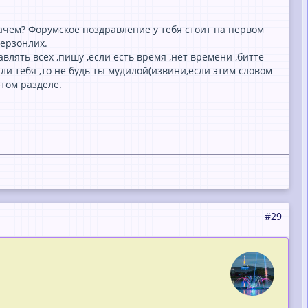
ачем? Форумское поздравление у тебя стоит на первом
перзонлих.
влять всех ,пишу ,если есть время ,нет времени ,битте
или тебя ,то не будь ты мудилой(извини,если этим словом
этом разделе.
#29