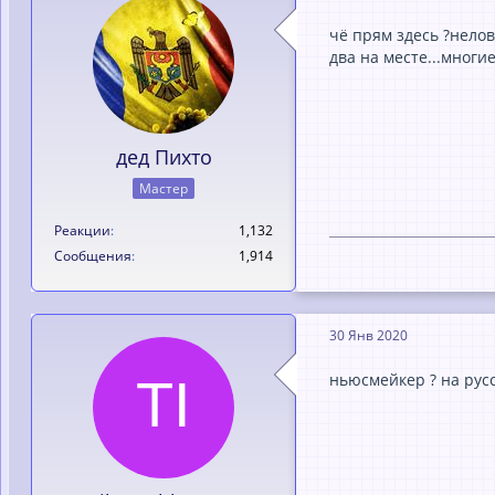
чё прям здесь ?неловк
два на месте...многи
дед Пихто
Мастер
Реакции
1,132
Сообщения
1,914
30 Янв 2020
ньюсмейкер ? на русс