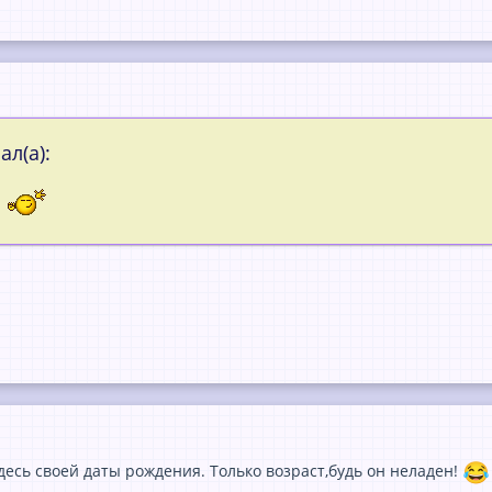
л(а):
)
десь своей даты рождения. Только возраст,будь он неладен!