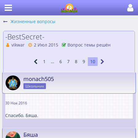
Жизненные вопросы
-BestSecret-
vikwar
2 Июл 2015
Вопрос темы решён
1
…
6
7
8
9
10
monach505
Школьник
30 Ноя 2016
Спасибо. Бяша.
Бяша