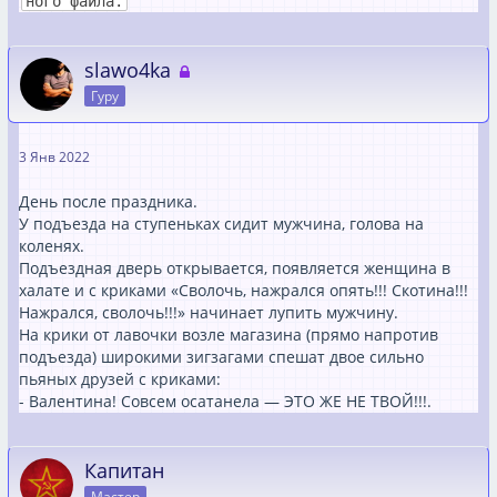
ного файла.
slawo4ka
Гуру
3 Янв 2022
День после праздника.
У подъезда на ступеньках сидит мужчина, голова на
коленях.
Подъездная дверь открывается, появляется женщина в
халате и с криками «Сволочь, нажрался опять!!! Скотина!!!
Нажрался, сволочь!!!» начинает лупить мужчину.
На крики от лавочки возле магазина (прямо напротив
подъезда) широкими зигзагами спешат двое сильно
пьяных друзей с криками:
- Валентина! Совсем осатанела — ЭТО ЖЕ НЕ ТВОЙ!!!.
Капитан
Мастер