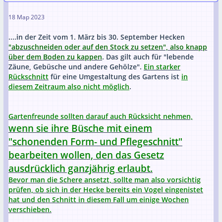
18 Мар 2023
....
in der Zeit vom 1. März bis 30. September Hecken
"abzuschneiden oder auf den Stock zu setzen", also knapp
über dem Boden zu kappen
. Das gilt auch für "lebende
Zäune, Gebüsche und andere Gehölze".
Ein starker
Rückschnitt
für eine Umgestaltung des Gartens ist
in
diesem Zeitraum also nicht möglich
.
Gartenfreunde sollten darauf auch Rücksicht nehmen,
wenn sie ihre Büsche mit einem
"schonenden Form- und Pflegeschnitt"
bearbeiten wollen, den das Gesetz
ausdrücklich ganzjährig erlaubt.
Bevor man die Schere ansetzt, sollte man also vorsichtig
prüfen, ob sich in der Hecke bereits ein Vogel eingenistet
hat und den Schnitt in diesem Fall um einige Wochen
verschieben.