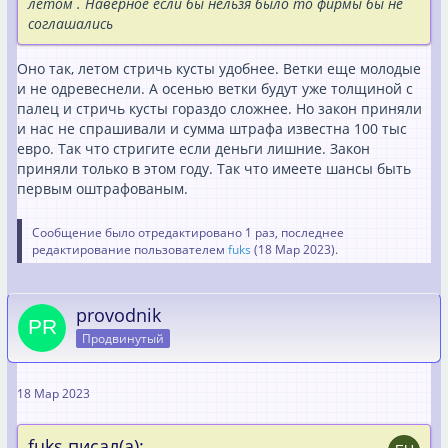
летом . Наверное если бы нельзя было то фирмы бы не
соглашались
Оно так, летом стричь кусты удобнее. Ветки еще молодые
и не одревеснели. А осенью ветки будут уже толщиной с
палец и стричь кусты гораздо сложнее. Но закон приняли
и нас не спрашивали и сумма штрафа известна 100 тыс
евро. Так что стригите если деньги лишние. Закон
приняли только в этом году. Так что имеете шансы быть
первым оштрафованым.
Сообщение было отредактировано 1 раз, последнее
редактирование пользователем
fuks
(
18 Мар 2023
).
provodnik
Продвинутый
18 Мар 2023
fuks писал(а):