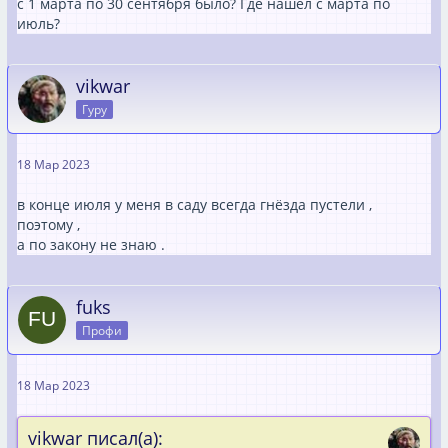
с 1 марта по 30 сентября было? Где нашел с марта по
июль?
vikwar
Гуру
18 Мар 2023
в конце июля у меня в саду всегда гнёзда пустели ,
поэтому ,
а по закону не знаю .
fuks
Профи
18 Мар 2023
vikwar писал(а):