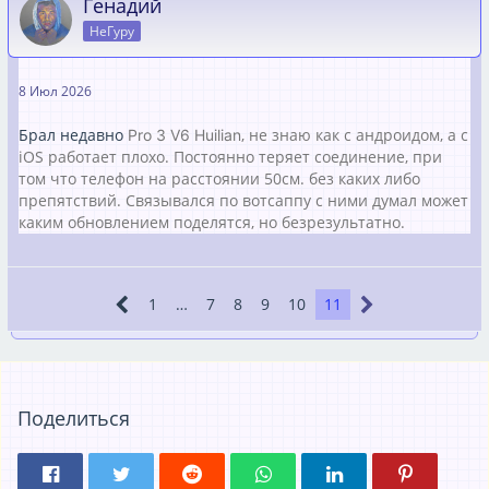
Генадий
НеГуру
8 Июл 2026
Брал недавно
, не знаю как с андроидом, а с
Pro 3 V6 Huilian
iOS работает плохо. Постоянно теряет соединение, при
том что телефон на расстоянии 50см. без каких либо
препятствий. Связывался по вотсаппу с ними думал может
каким обновлением поделятся, но безрезультатно.
1
…
7
8
9
10
11
Поделиться