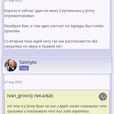
27 Апр 2025
Короче я сейчас один из моих 3 купленных у Jenny
отремонтировал.
Разобрал бокс и там один контакт на зарядку был плохо
припаян.
Со вторым пока идей нету так как распознаются оба
наушника но звука в правом нет.
Sannyto
Гуру
27 Апр 2025
Ivan_grosnij писал(а):
те что я у Jenny брал на них у Apple тоже показывал что
оригинал и показывало что пол года гарантии.