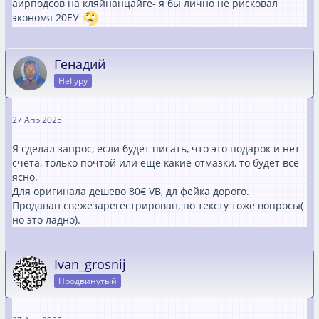
аирподсов на кляйнанцайге- я бы лично не рисковал
экономя 20ЕУ
Генадий
НеГуру
27 Апр 2025
Я сделал запрос, если будет писать, что это подарок и нет
счета, только почтой или еще какие отмазки, то будет все
ясно.
Для оригинала дешево 80€ VB, дл фейка дорого.
Продаван свежезарегестрирован, по тексту тоже вопросы(
но это ладно).
Ivan_grosnij
Продвинутый