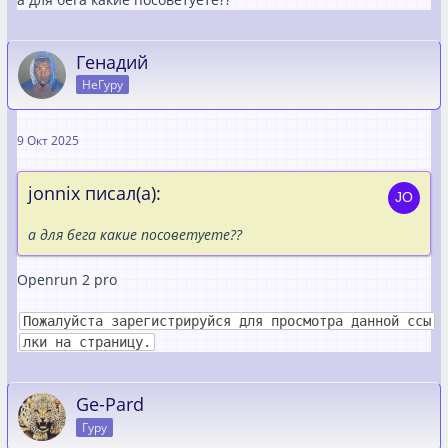
Генадий
НеГуру
9 Окт 2025
jonnix писал(а):
а для бега какие посоветуете??
Openrun 2 pro
Пожалуйста зарегистрируйся для просмотра данной ссы
лки на страницу.
Ge-Pard
Гуру