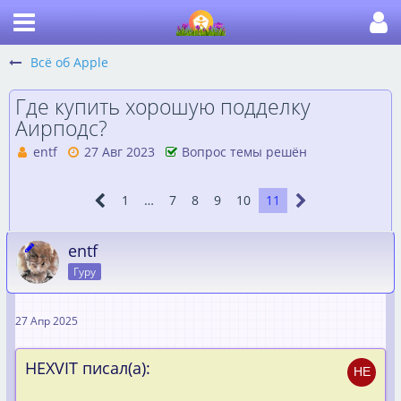
Всё об Apple
Где купить хорошую подделку
Аирподс?
entf
27 Авг 2023
Вопрос темы решён
1
…
7
8
9
10
11
entf
Гуру
27 Апр 2025
HEXVIT писал(а):