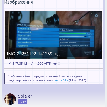
Изображения
IMG_20251102_141359.jpg
547.35 kB
1,200×675
8
Сообщение было отредактировано 3 раз, последнее
редактирование пользователем
andrej59a
(
2 Ноя 2025
).
Spieler
Гуру