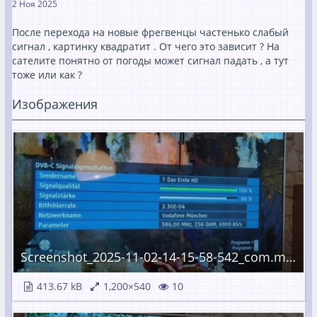
2 Ноя 2025
После перехода на новые фрегвенцы частенько слабый
сигнал , картинку квадратит . От чего это зависит ? На
сателите понятно от погоды может сигнал падать , а тут
тоже или как ?
Изображения
Screenshot_2025-11-02-14-15-58-542_com.miui.gallery.jpg
413.67 kB
1,200×540
10