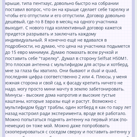
крыше, типа пентхаус, довольно быстро на собрании
поставил вопрос, что он на крыше сделает себе тарелку и
чтобы его отпустили и его отпустили. Договор довольно
дешёвый, где-то 8 Евро в месяц на одного участника
выходит. С нового года коллективный договор кажется
придется разрывать и заключать каждому
индивидуальный. Я конечно ещё не вдавался в
подробности, но думаю, что цена на участника подымется
до 15 евро минимум. Думаю помахать всем ручкой и
поставить себе "тарелку". Думал в сторону Selfsat H50M1.
Это плоская антенна с мультифидом для астры и хотберд,
мне за глаза бы хватило. Они бывают и dual и quad,
последняя цифра соответственно 2 или 4. Плюсы, у меня
южная сторона и свой сад, к фасаду крепить ничего не
надо, могу просто мини мачту в землю забетонировать.
Минусы - высокие дома напротив и высокие густые
каштаны, которые заразы ещё и растут. Возможно с
мультифидом будут траблы, один хотберд я как-то пару лет
назад настроил ради эксперимента, вроде всё работало.
Можно попытаться поднять антенну на первый этаж (по-
немецки) он тоже мой. Можно даже попробовать
скооперироваться с соседом сверху и поставить антенну у