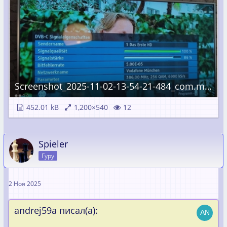
Screenshot_2025-11-02-13-54-21-484_com.miui.gallery.jpg
452.01 kB
1,200×540
12
Spieler
Гуру
2 Ноя 2025
andrej59a писал(а):