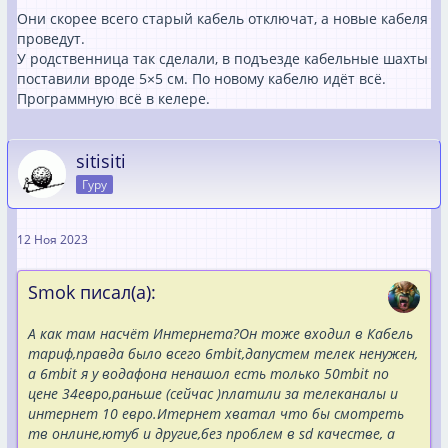
Они скорее всего старый кабель отключат, а новые кабеля
проведут.
У родственница так сделали, в подъезде кабельные шахты
поставили вроде 5×5 см. По новому кабелю идёт всё.
Программную всё в келере.
sitisiti
Гуру
12 Ноя 2023
Smok писал(а):
А как там насчёт Интернета?Он тоже входил в Кабель
тариф,правда было всего 6mbit,дапустем телек ненужен,
а 6mbit я у водафона ненашол есть только 50mbit по
цене 34евро,раньше (сейчас )платили за телеканалы и
интернет 10 евро.Итернет хватал что бы смотреть
тв онлине,ютуб и другие,без проблем в sd качестве, а