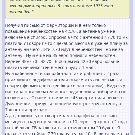
некоторые квартиры в 9 этажном доме 1973 года
постройки ?
Получил письмо от фермиторши и в нём только
повышение небенкостен на 42,70 , а антенна уже не
включена в список . Спросил а что с антенной ? 7,70 то мы
платили ? Говорит что с декабря месяца я уже не плачу за
антенну ни чего . Эти 7,70 идут в небенкостен - но не за
антенну . Ну и ещё на 35 евро подняли небенкостен .
Вернее 35+7,70= 42,70 . В общем на 42,70 евро больше
платить небенкостен в месяц буду с 1 мая .
Ну а кабельное тв как работало так и работает . 2 раза
приходили с водафона хотели отключить , но не смогли ,
говорит фермиторша , (её бюро в нашем доме) . Видать у
нас типа последовательного соединения и выборочно не
отключить . Отключать или все 45 квартир или ни кого .
Думал может придут и опломбируют розетку антенную .
Так нет ни приходят .
А да , ходили тут по квартирам с водафона несколько
месяцев назад и предлогали за 10 евро фертраг на 2 года
на кабельое ТВ заключить , а то мол потом 20 будет . Я
сказал что я сейчас 7,70 плачу а у вас 10 . Если сделаете за