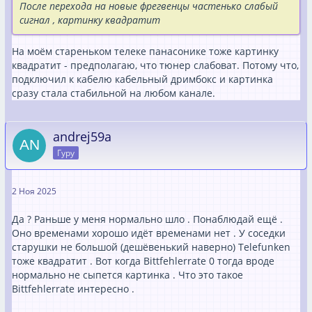
После перехода на новые фрегвенцы частенько слабый
сигнал , картинку квадратит
На моём стареньком телеке панасонике тоже картинку
квадратит - предполагаю, что тюнер слабоват. Потому что,
подключил к кабелю кабельный дримбокс и картинка
сразу стала стабильной на любом канале.
andrej59a
Гуру
2 Ноя 2025
Да ? Раньше у меня нормально шло . Понаблюдай ещё .
Оно временами хорошо идёт временами нет . У соседки
старушки не большой (дешёвенький наверно) Telefunken
тоже квадратит . Вот когда Bittfehlerrate 0 тогда вроде
нормально не сыпется картинка . Что это такое
Bittfehlerrate интересно .