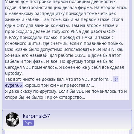
У меня дом постройки первой половины девяностых
годов. Электроинсталяцию делала фирма. На второй этаж,
к маленькому распредщитку приходил тоже четырёх
жильный кабель. Там тоже, как и на первом этаже, стоял
один ОЗУ для ванной комнаты. Там на втором этаже и
происходило деление голубого PENа для работы ОЗУ.
К PASу приходили только! провод от HAKа, и также с
основного щитка, где счётчик, если я правильно помню.
Всю жизнь было допустимо использовать PEN или N, как
хочешь его называй, для работы ОЗУ... В доме был этот
кабель и три фазы. И всё! По-другому тогда не было.
Сегодня VDE поменялось. Я конечно же у себя всё сделал
uptoday.
Так вот: никто не доказывал, что это VDE Konform...
evgen66
хорошо три схемы предоставил...
Я даже скажу по-другому. Если бы VDE не поменялось, то и
спора бы не было!!! Крючкотворство...
karpinsk57
Гуру