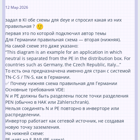
12 Мар 2026
задал в KI обе схемы для deye и спросил какая из них
правильная ?
первая это по которой подключил автор темы
Для Германии правильная схема — вторая (нижняя).
На самой схеме это даже указано:
“This diagram is an example for an application in which
neutral is separated from the PE in the distribution box. For
countries such as Germany, the Czech Republic, Italy…”
То есть она предназначена именно для стран с системой
TN-C-S / TN-S, как в Германии.
✅ Почему нижняя схема правильная для Германии
Основные требования VDE:
N и PE должны быть разделены после точки разделения
PEN (обычно в HAK или Zählerschrank).
Нельзя соединять N и PE повторно в инверторе или
распределении.
Инвертор работает как сетевой источник, не создавая
новую точку заземления.
На нижней схеме:
PE идёт на E-BAR (PE-шина)