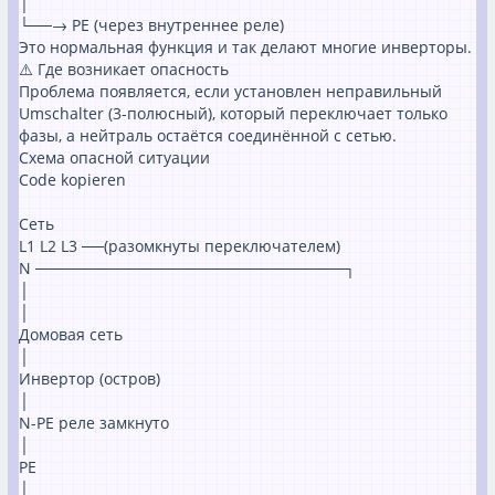
│
└──→ PE (через внутреннее реле)
Это нормальная функция и так делают многие инверторы.
⚠️ Где возникает опасность
Проблема появляется, если установлен неправильный
Umschalter (3-полюсный), который переключает только
фазы, а нейтраль остаётся соединённой с сетью.
Схема опасной ситуации
Code kopieren
Сеть
L1 L2 L3 ──(разомкнуты переключателем)
N ────────────────────────────┐
│
│
Домовая сеть
│
Инвертор (остров)
│
N-PE реле замкнуто
│
PE
│