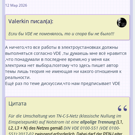
12 Мар 2026
Valerkin писал(а):
Если бы VDE не поменялось, то и спора бы не было!!!
А ничего,что все работы в электроустановках должны
выполняться согласно VDE ,ты думаешь мне всё нравится
,что понадумали в последнее время,но у меня как
электрика нет выбора,поэтому что здесь пишет автор
темы лишь теория не имеющая ни какого отношения к
реальности.
Ещё раз по теме дискуссии,что нам предписывает VDE
Цитата
Für die Umschaltung von TN-C-S-Netz (klassische Nullung im
Einspeisepunkt) auf Notstrom ist eine
allpolige Trennung
(L1,
DIN VDE 0100-551 (VDE 0100-
L2, L3 + N) des Netzes gemäß
551):2017-02
zwingend erforderlich. Dabei darf der PEN-Leiter