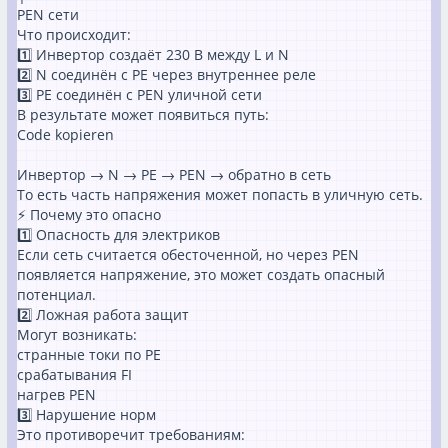
PEN сети
Что происходит:
1️⃣ Инвертор создаёт 230 В между L и N
2️⃣ N соединён с PE через внутреннее реле
3️⃣ PE соединён с PEN уличной сети
В результате может появиться путь:
Code kopieren
Инвертор → N → PE → PEN → обратно в сеть
То есть часть напряжения может попасть в уличную сеть.
⚡ Почему это опасно
1️⃣ Опасность для электриков
Если сеть считается обесточенной, но через PEN
появляется напряжение, это может создать опасный
потенциал.
2️⃣ Ложная работа защит
Могут возникать:
странные токи по PE
срабатывания FI
нагрев PEN
3️⃣ Нарушение норм
Это противоречит требованиям: