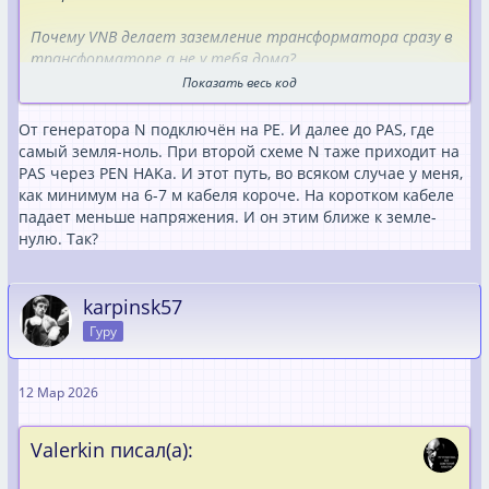
Почему VNB делает заземление трансформатора сразу в
трансформаторе а не у тебя дома?
Они же всеравно соеденины с землёй у тебя дома?
Показать весь код
У тебя при Generatorbetrieb Sternpunkt идёт через N-
От генератора N подключён на PE. И далее до PAS, где
Leiter к PA-Ausgleichschiene, пускай он будет не N-Leiter( мы
самый земля-ноль. При второй схеме N таже приходит на
сделаем Rollenspiel он будет в этот момент PA-Ausgleich)
PAS через PEN HAKа. И этот путь, во всяком случае у меня,
и красного цвета это не имеет значения.
как минимум на 6-7 м кабеля короче. На коротком кабеле
Eсли eго разомкнуть генератор будет висеть в "воздухе"
падает меньше напряжения. И он этим ближе к земле-
IT-Netz (при двойной ошибке, kann lebensgefährlich sein.
нулю. Так?
Это не значит что монтёры падают замертво сразу.
Но имено поэтому предписанно allpolige Trennung также
N)
karpinsk57
Если PE-N Brücke находится в генераторе, то ты можешь
Гуру
отключить PE-Klemme на Backup-Klemme, Sternpunkt
останется связан с PA-Ausgleichschiene через Gehäuse,
Grid-Klemme и через любой подключёный к инвертору PE-
12 Мар 2026
Kabel.
Valerkin писал(а):