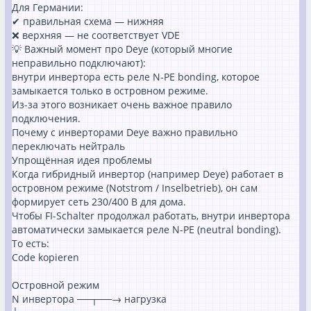
Для Германии:
✔ правильная схема — нижняя
❌ верхняя — не соответствует VDE
💡 Важный момент про Deye (который многие
неправильно подключают):
внутри инвертора есть реле N-PE bonding, которое
замыкается только в островном режиме.
Из-за этого возникает очень важное правило
подключения.
Почему с инверторами Deye важно правильно
переключать нейтраль
Упрощённая идея проблемы
Когда гибридный инвертор (например Deye) работает в
островном режиме (Notstrom / Inselbetrieb), он сам
формирует сеть 230/400 В для дома.
Чтобы FI-Schalter продолжал работать, внутри инвертора
автоматически замыкается реле N-PE (neutral bonding).
То есть:
Code kopieren
Островной режим
N инвертора ──┬──→ нагрузка