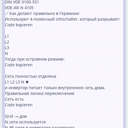
DIN VDE 0100-551
VDE-AR-N 4105
✅ Как делают правильно в Германии
Используют 4-полюсный Umschalter, который разрывает:
Code kopieren
L1
L2
L3
N
Тогда при островном режиме:
Code kopieren
Сеть полностью отделена
L1 L2 L3 N ✖
и инвертор питает только внутреннюю сеть дома.
Правильная логика переключения
Сеть есть
Code kopieren
Grid → дом
N сети используется
N-PE реле в инверторе разомкнуто