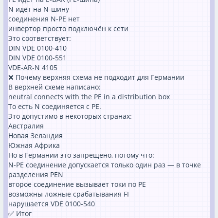
N идёт на N-шину
соединения N-PE нет
инвертор просто подключён к сети
Это соответствует:
DIN VDE 0100-410
DIN VDE 0100-551
VDE-AR-N 4105
❌ Почему верхняя схема не подходит для Германии
В верхней схеме написано:
neutral connects with the PE in a distribution box
То есть N соединяется с PE.
Это допустимо в некоторых странах:
Австралия
Новая Зеландия
Южная Африка
Но в Германии это запрещено, потому что:
N-PE соединение допускается только один раз — в точке
разделения PEN
второе соединение вызывает токи по PE
возможны ложные срабатывания FI
нарушается VDE 0100-540
✅ Итог