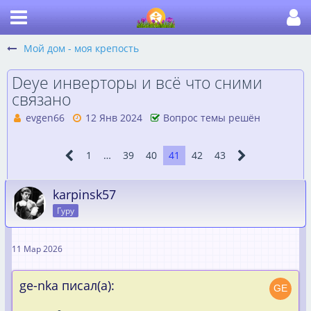
Мой дом - моя крепость
Deye инверторы и всё что сними
связано
evgen66
12 Янв 2024
Вопрос темы решён
1
…
39
40
41
42
43
karpinsk57
Гуру
11 Мар 2026
ge-nka писал(а):