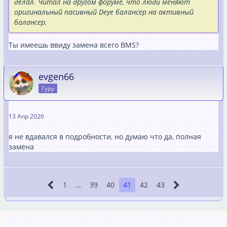
делал. Читал на другом форуме, что люди меняют
оригинальный пасивный Deye балансер на активный
балансер.
Ты имеешь ввиду замена всего BMS?
evgen66
Гуру
13 Апр 2026
я не вдавался в подробности, но думаю что да, полная
замена
1
…
39
40
41
42
43