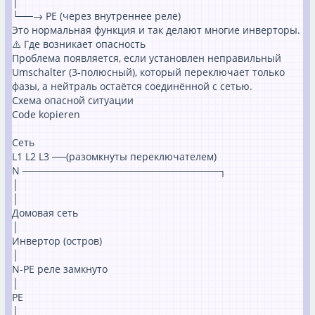
│
└──→ PE (через внутреннее реле)
Это нормальная функция и так делают многие инверторы.
⚠️ Где возникает опасность
Проблема появляется, если установлен неправильный
Umschalter (3-полюсный), который переключает только
фазы, а нейтраль остаётся соединённой с сетью.
Схема опасной ситуации
Code kopieren
Сеть
L1 L2 L3 ──(разомкнуты переключателем)
N ────────────────────────────┐
│
│
Домовая сеть
│
Инвертор (остров)
│
N-PE реле замкнуто
│
PE
│