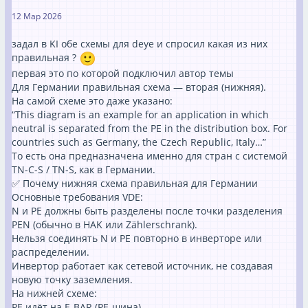
12 Мар 2026
задал в KI обе схемы для deye и спросил какая из них
правильная ?
первая это по которой подключил автор темы
Для Германии правильная схема — вторая (нижняя).
На самой схеме это даже указано:
“This diagram is an example for an application in which
neutral is separated from the PE in the distribution box. For
countries such as Germany, the Czech Republic, Italy…”
То есть она предназначена именно для стран с системой
TN-C-S / TN-S, как в Германии.
✅ Почему нижняя схема правильная для Германии
Основные требования VDE:
N и PE должны быть разделены после точки разделения
PEN (обычно в HAK или Zählerschrank).
Нельзя соединять N и PE повторно в инверторе или
распределении.
Инвертор работает как сетевой источник, не создавая
новую точку заземления.
На нижней схеме:
PE идёт на E-BAR (PE-шина)