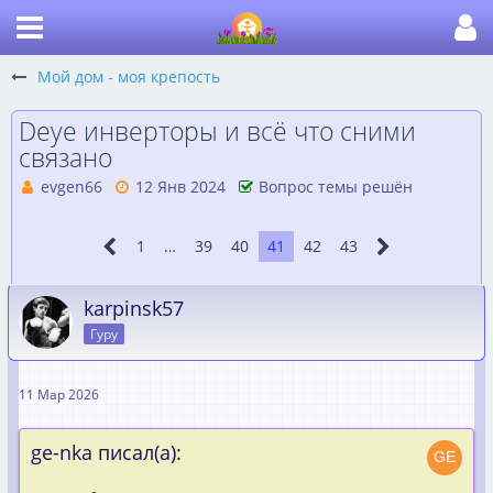
Мой дом - моя крепость
Deye инверторы и всё что сними
связано
evgen66
12 Янв 2024
Вопрос темы решён
1
…
39
40
41
42
43
karpinsk57
Гуру
11 Мар 2026
ge-nka писал(а):