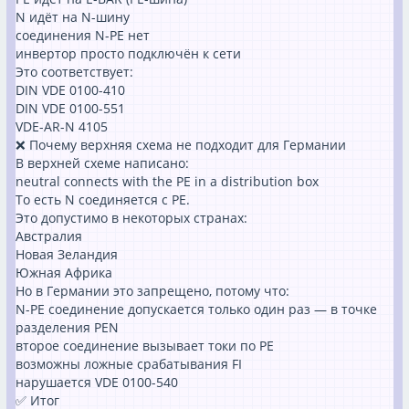
N идёт на N-шину
соединения N-PE нет
инвертор просто подключён к сети
Это соответствует:
DIN VDE 0100-410
DIN VDE 0100-551
VDE-AR-N 4105
❌ Почему верхняя схема не подходит для Германии
В верхней схеме написано:
neutral connects with the PE in a distribution box
То есть N соединяется с PE.
Это допустимо в некоторых странах:
Австралия
Новая Зеландия
Южная Африка
Но в Германии это запрещено, потому что:
N-PE соединение допускается только один раз — в точке
разделения PEN
второе соединение вызывает токи по PE
возможны ложные срабатывания FI
нарушается VDE 0100-540
✅ Итог