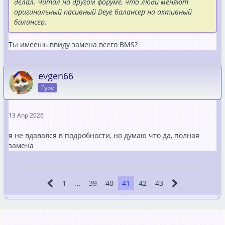
делал. Читал на другом форуме, что люди меняют
оригинальный пасивный Deye балансер на активный
балансер.
Ты имеешь ввиду замена всего BMS?
evgen66
Гуру
13 Апр 2026
я не вдавался в подробности, но думаю что да, полная
замена
1
…
39
40
41
42
43