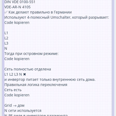
DIN VDE 0100-551
VDE-AR-N 4105
✅ Как делают правильно в Германии
Используют 4-полюсный Umschalter, который разрывает:
Code kopieren
L1
L2
L3
N
Тогда при островном режиме:
Code kopieren
Сеть полностью отделена
L1 L2 L3 N ✖
и инвертор питает только внутреннюю сеть дома.
Правильная логика переключения
Сеть есть
Code kopieren
Grid → дом
N сети используется
N-PE реле в инверторе разомкнуто