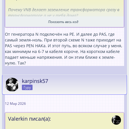
Почему VNB делает заземление трансформатора сразу в
трансформаторе а не у тебя дома?
Они же всеравно соеденины с землёй у тебя дома?
Показать весь код
У тебя при Generatorbetrieb Sternpunkt идёт через N-
От генератора N подключён на PE. И далее до PAS, где
Leiter к PA-Ausgleichschiene, пускай он будет не N-Leiter( мы
самый земля-ноль. При второй схеме N таже приходит на
сделаем Rollenspiel он будет в этот момент PA-Ausgleich)
PAS через PEN HAKа. И этот путь, во всяком случае у меня,
и красного цвета это не имеет значения.
как минимум на 6-7 м кабеля короче. На коротком кабеле
Eсли eго разомкнуть генератор будет висеть в "воздухе"
падает меньше напряжения. И он этим ближе к земле-
IT-Netz (при двойной ошибке, kann lebensgefährlich sein.
нулю. Так?
Это не значит что монтёры падают замертво сразу.
Но имено поэтому предписанно allpolige Trennung также
N)
karpinsk57
Если PE-N Brücke находится в генераторе, то ты можешь
Гуру
отключить PE-Klemme на Backup-Klemme, Sternpunkt
останется связан с PA-Ausgleichschiene через Gehäuse,
Grid-Klemme и через любой подключёный к инвертору PE-
12 Мар 2026
Kabel.
Valerkin писал(а):