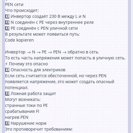
PEN сети
Что происходит:
1️⃣ Инвертор создаёт 230 В между L и N
2️⃣ N соединён с PE через внутреннее реле
3️⃣ PE соединён с PEN уличной сети
В результате может появиться путь:
Code kopieren
Инвертор → N → PE → PEN → обратно в сеть
То есть часть напряжения может попасть в уличную сеть.
⚡ Почему это опасно
1️⃣ Опасность для электриков
Если сеть считается обесточенной, но через PEN
появляется напряжение, это может создать опасный
потенциал.
2️⃣ Ложная работа защит
Могут возникать:
странные токи по PE
срабатывания FI
нагрев PEN
3️⃣ Нарушение норм
Это противоречит требованиям: