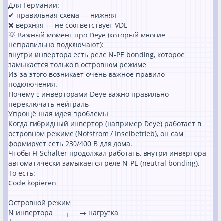
Для Германии:
✔ правильная схема — нижняя
❌ верхняя — не соответствует VDE
💡 Важный момент про Deye (который многие
неправильно подключают):
внутри инвертора есть реле N-PE bonding, которое
замыкается только в островном режиме.
Из-за этого возникает очень важное правило
подключения.
Почему с инверторами Deye важно правильно
переключать нейтраль
Упрощённая идея проблемы
Когда гибридный инвертор (например Deye) работает в
островном режиме (Notstrom / Inselbetrieb), он сам
формирует сеть 230/400 В для дома.
Чтобы FI-Schalter продолжал работать, внутри инвертора
автоматически замыкается реле N-PE (neutral bonding).
То есть:
Code kopieren
Островной режим
N инвертора ──┬──→ нагрузка