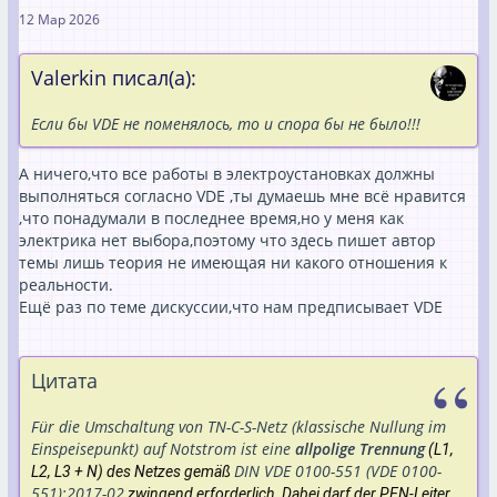
12 Мар 2026
Valerkin писал(а):
Если бы VDE не поменялось, то и спора бы не было!!!
А ничего,что все работы в электроустановках должны
выполняться согласно VDE ,ты думаешь мне всё нравится
,что понадумали в последнее время,но у меня как
электрика нет выбора,поэтому что здесь пишет автор
темы лишь теория не имеющая ни какого отношения к
реальности.
Ещё раз по теме дискуссии,что нам предписывает VDE
Цитата
Für die Umschaltung von TN-C-S-Netz (klassische Nullung im
Einspeisepunkt) auf Notstrom ist eine
allpolige Trennung
(L1,
DIN VDE 0100-551 (VDE 0100-
L2, L3 + N) des Netzes gemäß
551):2017-02
zwingend erforderlich. Dabei darf der PEN-Leiter