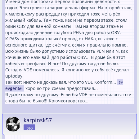
У меня дом постройки первой половины девяностых
годов. Электроинсталяцию делала фирма. На второй этаж,
к маленькому распредщитку приходил тоже четырёх
жильный кабель. Там тоже, как и на первом этаже, стоял
один ОЗУ для ванной комнаты. Там на втором этаже и
происходило деление голубого PENа для работы ОЗУ.
К PASу приходили только! провод от HAKа, и также с
основного щитка, где счётчик, если я правильно помню.
Всю жизнь было допустимо использовать PEN или N, как
хочешь его называй, для работы ОЗУ... В доме был этот
кабель и три фазы. И всё! По-другому тогда не было.
Сегодня VDE поменялось. Я конечно же у себя всё сделал
uptoday.
Так вот: никто не доказывал, что это VDE Konform...
evgen66
хорошо три схемы предоставил...
Я даже скажу по-другому. Если бы VDE не поменялось, то и
спора бы не было!!! Крючкотворство...
karpinsk57
Гуру