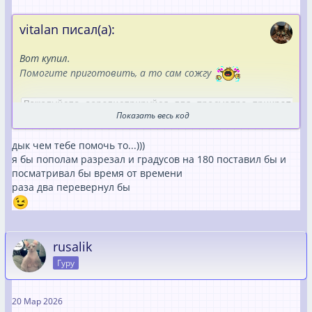
vitalan писал(а):
Вот купил.
Помогите приготовить, а то сам сожгу
Пожалуйста зарегистрируйся для просмотра прикреп
Показать весь код
ленного файла.
дык чем тебе помочь то...)))
Печка Ninja с мегазоной.
я бы пополам разрезал и градусов на 180 поставил бы и
посматривал бы время от времени
раза два перевернул бы
rusalik
Гуру
20 Мар 2026