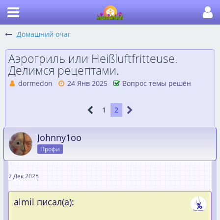
Домашний очаг
Аэрогриль или Heißluftfritteuse.
Делимся рецептами.
dormedon
24 Янв 2025
Вопрос темы решён
1
2
Johnny1oo
Профи
2 Дек 2025
almil писал(а):