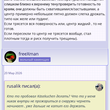
слишком близко к верхнему тену.проверить готовность по
должны быть схватившимися/застывшими, а
краям, они
центр примерно небольшое пятно должен слегка дрожать,
типо как желе или пудинг.
Если трясется вся поверхность или, центр жидкий , то не
готов.
Если пересекли то центр не трясется вообще, стал
плотным тогда и риск получить трещины).
freeXman
вольный каменщик
20 Мар 2026
rusalik писал(а):
Кто то пробовал Käsekuchen делать? Что то у меня
никак внутри не прожариться а снаружи чернеть
начинает , уже дальше не катит его держать.